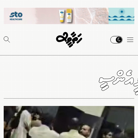
ޕީއެންސީ