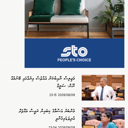
މަޖިލިސް ނާއިބުކަން އެއްވެސް އިރެއްގައި ބޭނުމެއް
ނޫން: ސަލީމް
2026/06/09 23:15
މެންބަރު އަސްމާގެ ކިބައިން ރައީސް މައާފަށް
އެދިވަޑައިގެންފި
2026/06/09 23:04