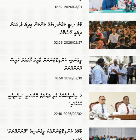
2026/03/01 12:52
މާލެ ސިޓީ ކައުންސިލްގެ ކަންކަން މިދިޔަ ދެ އަހަރު
ދިޔައީ ގޯސްކޮށް
2026/02/27 02:26
ޕީއެންސީ ކެންޑިޑޭޓުންނަށް ތާއީދު ހޯދުމަށް ރައީސް
ދޮރުންދޮރަށް
2026/02/19 16:58
3 އިންތިހާބާއެކު މުޅި ދައުލަތް އޮންނަނީ "އިންތިހާބީ
ހުމެއްގައި"
2026/02/02 22:16
މާލޭގެ ކެންޑިޑޭޓުންނާއެކު ޕީއެންސީގެ "ދޮރުންދޮރަށް"
ފަށައިފި