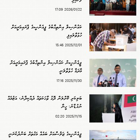
2026/01/22 17:09
ކައުންސިލް އިންތިހާބުގެ ޕީއެންސީގެ ޕްރައިމަރީއަށް
ހުޅުވާލައިފި
2025/12/01 15:46
ޕީއެންސީން ކައުންސިލް އިންތިހާބުގެ ޕްރައިމަރީއަށް
މާދަމާ ހުޅުވާލަނީ
2025/11/30 17:16
ބަލިކަށި ކޮށްލަން ދޮގު ވާހަކަތައް ދެއްކިދާނެ، އަޒުމެއް
ނުގުޑާނެ: ހީނާ
2025/11/15 02:20
ޕީއެންސީގެ ޖަލްސާއަށް ބައެއް މަގުތަށް ބަންދުކުރަނީ