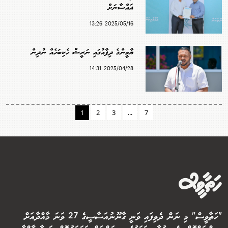
ޣައްސާނަށް
2025/05/16 13:26
ޔާމީންގެ ދިފާއުގައި ނަރީޝް ހެކިބަހެއް ނުދިން
2025/04/28 14:31
1
2
3
...
7
"ހަތާވީސް" މި ނަން ދެވިފައި ވަނީ ގާނޫނުއަސާސީގެ 27 ވަނަ މާއްދާއަށް