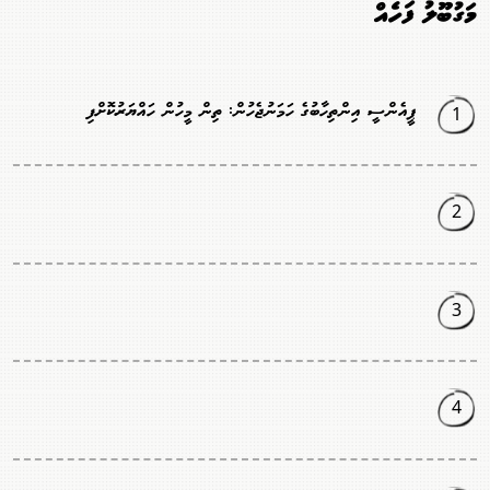
މަގުބޫލު ފަހެއް
1
ޕީއެންސީ އިންތިހާބުގެ ހަމަނުޖެހުން: ތިން މީހުން ހައްޔަރުކޮށްފި
2
3
4