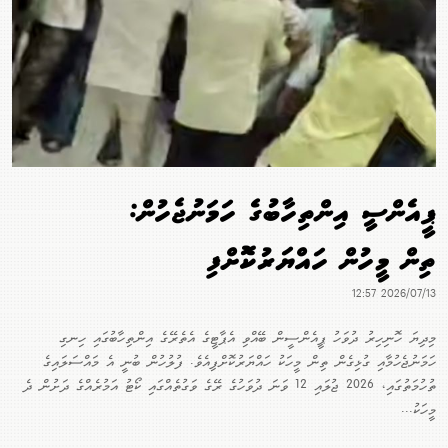
ޕީއެންސީ އިންތިހާބުގެ ހަމަނުޖެހުން:
ތިން މީހުން ހައްޔަރުކޮށްފި
2026/07/13 12:57
މިދިޔަ ހޮނިހިރު ދުވަހު ޕީއެންސީން ބޭއްވި އެޕާޓީގެ އެތެރޭގެ އިންތިހާބުގައި ހިނގި
ހަމަނުޖެހުމާއި ގުޅިގެން ތިން މީހަކު ހައްޔަރުކޮށްފިއެވެ. ފުލުހުން ބުނީ އެ މައްސަލައިގެ
ތުހުމަތުގައި، 2026 ޖުލައި 12 ވަނަ ދުވަހުގެ ރޭގެ ވަގުތެއްގައި ކޯޓު އަމުރެއްގެ ދަށުން ދެ
މީހަކު...