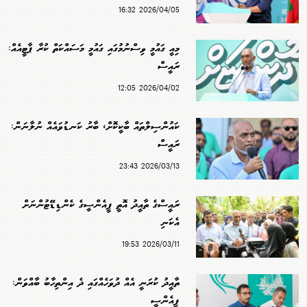
2026/04/05 16:32
މިއީ ގައުމީ ވިސްނުމުގައި ގައުމީ މަސައްކަތް ކުރާ ޕާޓީއެއް:
ރައީސް
2026/04/02 12:05
ކައުންސިލްތައް ބާކީކޮށް، ބާރު ކަނޑުވައެއް ނުލާނަން:
ރައީސް
2026/03/13 23:43
ރައީސްގެ ތާއީދު އޮތީ ޕީއެންސީގެ ކެންޑިޑޭޓުންނަށް
އެކަނި
2026/03/11 19:53
ތާއީދު ކުރަނީ އެއް ދުވަހެއްގައި ދެ އިންތިހާބު ބާއްވަން:
ޕީއެންސީ