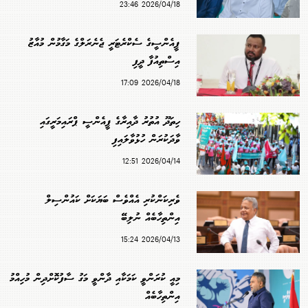
2026/04/18 23:46
ޕީއެންސީގެ ސެކްރެޓަރީ ޖެނެރަލްގެ މަގާމުން މުއާޒު
އިސްތިއުފާ ދީފި
2026/04/18 17:09
ހިތަދޫ އުތުރު ދާއިރާގެ ޕީއެންސީ ޕްރައިމަރީގައި
ވާދަކުރަން ހުޅުވާލައިފި
2026/04/14 12:51
ވެރިކަންކުރި އެއްވެސް ބަޔަކަށް ކައުންސިލް
އިންތިހާބެއް ނުލިބޭ
2026/04/13 15:24
މިއީ ކުރަންވީ ކަމަކާއި ދާންވީ މަގު ސާފުކޮށްދިން މުހިއްމު
އިންތިހާބެއް