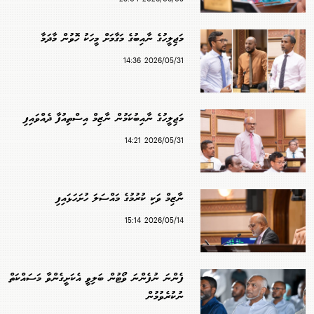
މަޖިލީހުގެ ނާއިބުގެ މަގާމަށް މީހަކު ހޮވުން މާދަމާ
2026/05/31 14:36
މަޖިލީހުގެ ނާއިބުކަމުން ނާޒިމް އިސްތިއުފާ ދެއްވައިފި
2026/05/31 14:21
ނާޒިމް ވަކި ކުރުމުގެ މައްސަލަ ހުށަހަޅައިފި
2026/05/14 15:14
ފެންނަ ނުފެންނަ ވޯޓުން ބަލިވީ އެކަށީގެންވާ މަސައްކަތް
ނުކުރެވުމުން