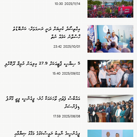
2025/11/14 10:30
އިގްތިސޯދު ކުރިޔަށް ދަނީ ރަނގަޅަށް، ކަންބޮޑުވެ
ހާސްވާނެ ކަމެއް ނެތް
2025/10/01 23:42
5 ސިޔާސީ ޕާޓީއަކަށް 27.9 މިލިއަން ރުފިޔާ ދޫކޮށްފި
2025/09/02 15:40
އައްބާސް ފެތުރި ވާހަކައަކާ ހުރެ، ޕީއެންސީ ޕީޖީ ގްރޫޕު
ޑިފެންސަށް
2025/08/08 17:59
ޕީއެންސީގެ ނާއިބު ރައީސްކަމުގެ މަގާމު ޝިޔާމާއި