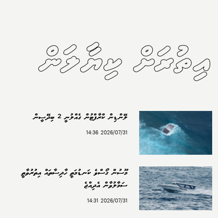
އިތުރަށް ކިޔާލަން
ލޭންޑިން ކްރާފްޓުން ގެއްލުނީ 2 ބިދޭސީން
2026/07/31 14:36
މޫސުން ގޯސްވެ ކަނޑުމަތީ ހާދިސާތައް އިތުރުވާތީ
ސަމާލުވާން އެދިއްޖެ
2026/07/31 14:31