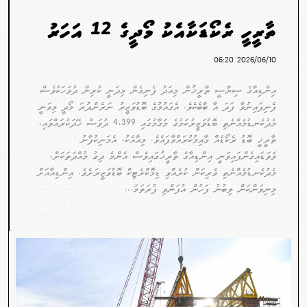
ތާރީހީ ރެކޯޑަކާއެކު މޯދީގެ 12 އަހަރު
2026/06/10 06:20
އިންޑިއާގެ ސިޔާސީ ތާރީޚުން މިއަދު ފެނިގެން މިދަނީ ކުރިން ދުވަހަކުވެސް
ފެނިފައިނުވާ ފަދަ އާ ބާބެކެވެ. އެގައުމުގެ ބޮޑުވަޒީރު ނަރެންދުރަ މޯދީ މިވަނީ
މެދުކެނޑުމެއްނެތި ބޮޑުވަޒީރުކަމުގެ މަގާމުގައި 4،399 ދުވަސް ހޭދަކުރައްވައި،
ތާރީޚީ ބޮޑު ރެކޯޑެއް ގާއިމުކުރައްވާފައެވެ. މިއާއެކު، އެމަނިކުފާނު
ވެވަޑައިގެންފައިވަނީ އިންޑިއާގެ ތާރީޚުގައިވެސް އެންމެ ދިގު މުއްދަތަކަށް،
މެދުކެނޑުމެއްނެތި ވެރިކަން ކުރެއްވި ޑިމޮކްރެޓިކް ބޮޑުވަޒީރަށެވެ. އިންޑިއާއަށް
މިނިވަންކަން ލިބުނު ފަހުން އުފަންވި ފުރަތަމަ...