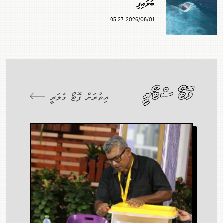
ބަލައިފި
2026/08/01 05:27
ފޮޓޯ ސްޓޯރީ
އިތުރަށް ފޮޓޯ ގެލަރީ