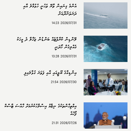
އެންމެ ގިނައިން ވާރޭ ވެހުނީ ހުޅުމާލެ އާއި
ދަރަވަންދޫއަށް
2026/07/31 14:23
ލޭންޑިން ކްރާފްޓެއް ބަންޑުން ޖަހާލާ ދެ މީހަކު
ގެއްލިގެން ހޯދަނީ
2026/07/31 13:28
އިންޑިއާގެ ޔޫޕީއައި އާއި ފަވަރަ ގުޅާލައިފި
2026/07/30 21:54
އިމްތިހާންތަކުގެ ނިޒާމު އިސްލާހުކުރުމަށް ހާއްސަ ޓާސްކް
ފޯހެއް
2026/07/26 21:31