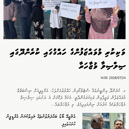
ވަކިކުރި މުވައްޒަފުންގެ ހައްގުގައި ކުރެންދޫގައި
ސިލްސިލާ މުޒާހަރާ
2026/07/24 14:55
ޅ. ކުރެންދޫ އިންޖީނުގެއާ ސްޓެލްކޯއިން ހަވާލުވުމަށްފަހު، އެމްޑީޕީއަށް ނިސްބަތްވާ
މުވައްޒަފުން ވަޒީފާއިން ވަކިކުރަމުންދާތީ، އެކަމާ ދެކޮޅަށް އެ ރަށުގައި ސިލްސިލާ
މުޒާހަރާތަކެއް ކުރުމަށް ނިންމައިފިއެވެ. މި މުޒާހަރާތައް...
އެލްޖީއޭ ބޯޑު ބައްދަލުވުންތައް ލައިވްކުރަން އެމްޑީޕީން
ހުށަހަޅައިފި