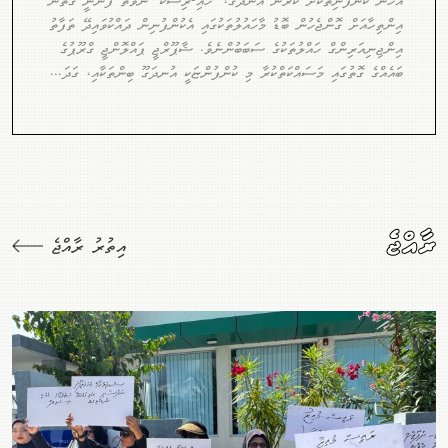
އެހެން ކުންފުނިތަކަށް ކުރަން އުނދަގޫ، "ހައި-ރިސްކް" ނުވަތަ ފަންނީ ގޮތުން
އިންތިހާއަށް ގޮންޖެހުން ބޮޑު މާހައުލުތަކުގައި އެކުންފުނިން ދައްކުވައިދޭ ތަފާތު
އިންޖިނިއަރިންގް ހައްލުތަކުގެ ސަބަބުންނެވެ. ޝާޕޫރްޖީ ޕައްލޮންޖީ ގްރޫޕުގެ
ބައެއްގެ ގޮތުގައި މަސައްކަތްކުރާ މި ކުންފުންޏަކީ އުނދަގޫ ބިންތަކާއި، ގަދަ...
ރާއްޖެ
އިތުރު ރާއްޖެ