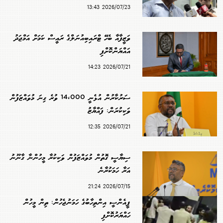
2026/07/23 13:43
ވަޒީފާއާ ބެހޭ ޓްރައިބިއުނަލްގެ ރައީސް ކަމަށް އަމްޖަދު
އައްޔަންކޮށްފި
2026/07/21 14:23
ސަރުކާރުން އުޅެނީ 14،000 ވުރެ ގިނަ މުވައްޒަފުން
ވަކިކުރަން: ފައްޔާޒު
2026/07/21 12:35
ސިޔާސީ ގޮތުން މުވައްޒަފުން ވަކިކުރާ މީހުންނާ ގާނޫނު
އަރާ ހަމަކުރާނެ
2026/07/15 21:24
ޕީއެންސީ އިންތިހާބުގެ ހަމަނުޖެހުން: ތިން މީހުން
ހައްޔަރުކޮށްފި