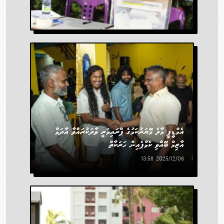
ކައުންސިލް އިންތިހާބުގެ އެމްޑީޕީ
ޕްރައިމަރީ
ކުރިޔަށް އޮތް ލޯކަލް ކައުންސިލްތަކުގެ އިންތިހާބާއި އަންހެނުންގެ
ތަރައްގީއަށް މަސައްކަތް ކުރާ ކޮމެޓީތަކަށް ވާދަކުރާ ކެންޑިޑޭޓުން
އެމްޑީޕީ މާލެ މޭޔަރުކަމުގެ ޕްރައިމަރީ ވާދަކުރައްވާ އާދަމް
ކަނޑައެޅުމަށް ބޭއްވި އެމްޑީޕީގެ ޕްރައިމަރީ: މި ޕްރައިމަރީގައި 25
އާޒިމް ބޭއްވި ކެމްޕެއިން ހަރަކާތް
ރަށެއްގެ...
2025/12/06 13:58
2026/01/16 22:18