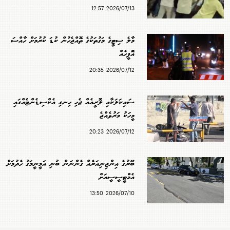
2026/07/13 12:57
މާލެ ސިޓީގެ މަގުތަކުގެ ތޮއްޖެހުން ކުޑަ ކުރުމަށް ހާއްސަ
އޮފީހެއް
2026/07/12 20:35
ސައިކަލަކާއި ލޮރީއެއް ޖެހި ހިނގި އެކްސިޑެންޓެއްގައި
މީހަކު މަރުވެއްޖެ
2026/07/12 20:23
ބޭރުގެ އިންޖިނިއަރެއް ގެންނަން ބުނި އަމީނީމަގު ހެދުމަށް
އެމްޓީސީސީއަށް
2026/07/10 13:50