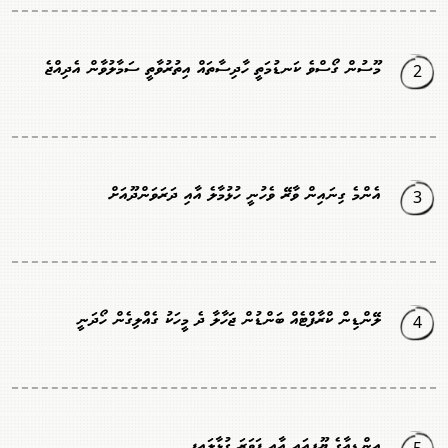
2
މޫސުން ގޯސްވެ ކަނޑުމަތީ ހާދިސާތައް އިތުރުވާތީ ސަމާލުވާން އެދިއްޖެ
3
އެންމެ ގިނައިން ވާރޭ ވެހުނީ ހުޅުމާލެ އާއި ދަރަވަންދޫއަށް
4
ލޭންޑިން ކްރާފްޓެއް ބަންޑުން ޖަހާލާ ދެ މީހަކު ގެއްލިގެން ހޯދަނީ
5
އިންޑިއާގެ ޔޫޕީއައި އާއި ފަވަރަ ގުޅާލައިފި