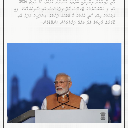
މާލީ ދާއިރާއަށް އިންގިލާބީ ބަދަލެއް އަންނާނެ ކަމެކެވެ. 17 މާރިޗު 2026
ގައި މި އެއްބަސްވުމުގެ ޓާރމްސް އޮފް ރިފަރެންސް ގައި ސޮއިކުރުމާއެކު، މިއީ
ދެޤައުމުގެ އިޤްތިޞާދީ ގުޅުމުގެ އާ ބާބެއްގެ ފެށުމެވެ. ވިޔަފާރީގެ ތަފާތު އާއި
ޑޮލަރުގެ ތާށިކަމާ މެދު ބައެއް ފަރާތްތަކުން ކަންބޮޑުވުން...