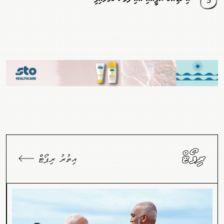
ރިޕޯޓް
އިތުރު ރިޕޯޓް