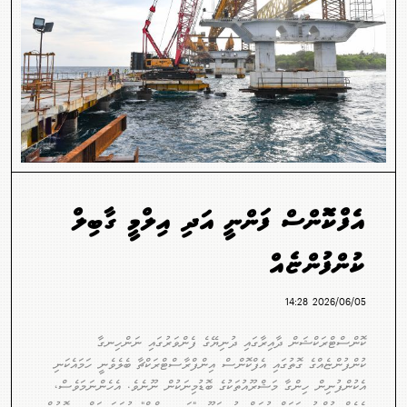
އެފްކޮންސް ފަންނީ އަދި އިލްމީ ގާބިލް
ކުންފުންޏެއް
2026/06/05 14:28
ކޮންސްޓްރަކްޝަން ދާއިރާގައި ދުނިޔޭގެ ފެންވަރުގައި ނަންހިނގާ
ކުންފުންޏެއްގެ ގޮތުގައި އެފްކޮންސް އިންފްރާސްޓްރަކްޗާ ބެލެވެނީ ހަމައެކަނި
އެކުންފުނިން ހިންގާ މަޝްރޫއުތަކުގެ ބޮޑުމިނަކުން ނޫނެވެ. އެހެންނަމަވެސް،