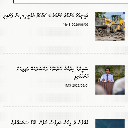
އަމީނީމަގު މަރާމާތު ކުރުމުގެ މަސައްކަތް އެމްޓީސީސީން ފަށައިފި
2026/08/03 14:48
ސައީދުގެ އިތުބާރު ނެތްކަމުގެ މައްސަލައެއް މަޖިލީހަށް
ހުށަހަޅައިފި
2026/08/01 17:13
ގެއްލުނު ދެ މީހުން އަދިވެސް ނުފެނޭ، ބޮޑު ސަރަހައްދެއް