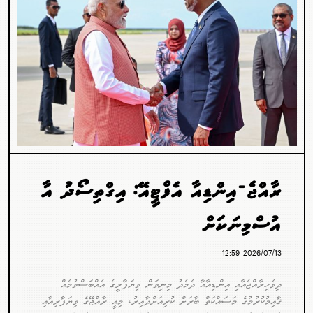
ރާއްޖެ-އިންޑިއާ އެފްޓީއޭ: އިގްތިސޯދު އާ
އުސްމިނަކަށް
2026/07/13 12:59
ދިވެހިރާއްޖެއާއި އިންޑިއާއާ ދެމެދު މިނިވަން ވިޔަފާރީގެ އެއްބަސްވުމެއް
ޤާއިމުކުރުމުގެ މަސައްކަތް ބާރަށް ކުރިއަށްދާއިރު، މިއީ ރާއްޖޭގެ ވިޔަފާރިއާއި