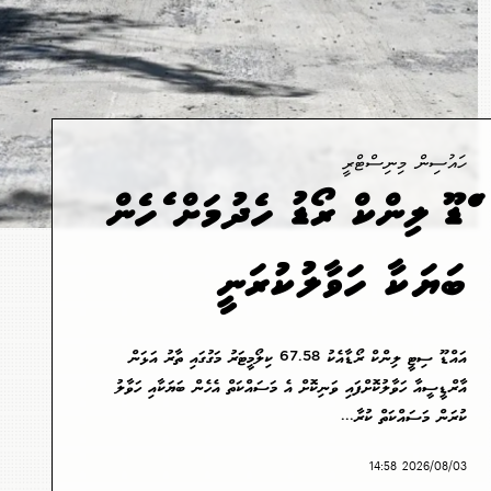
ހައުސިން މިނިސްޓްރީ
އައްޑޫ ލިންކް ރޯޑު ހެދުމަށް އެހެން
ބަޔަކާ ހަވާލުކުރަނީ
އައްޑޫ ސިޓީ ލިންކް ރޯޑާއެކު 67.58 ކިލޯމީޓަރު މަގުގައި ތާރު އަޅަން
އާރްޑީސީއާ ހަވާލުކޮށްފައި ވަނިކޮށް އެ މަސައްކަތް އެހެން ބަޔަކާއި ހަވާލު
ކުރަން މަސައްކަތް ކުރާ...
2026/08/03 14:58