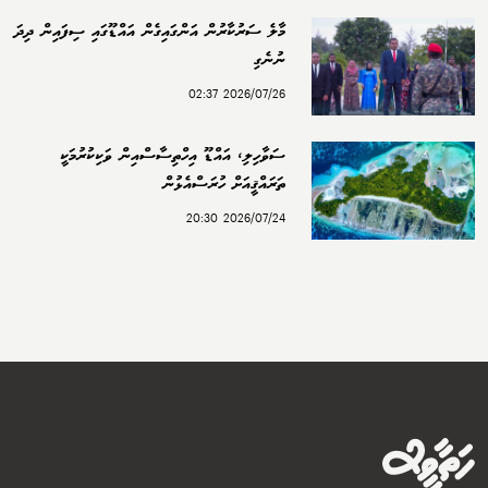
މާލެ ސަރުކާރުން އަންގައިގެން އައްޑޫގައި ސިފައިން ދިދަ
ނުނެގި
2026/07/26 02:37
ސަވާހިލި، އައްޑޫ އިހްތިސާސްއިން ވަކިކުރުމަކީ
ތަރައްޤީއަށް ހުރަސްއެޅުން
2026/07/24 20:30