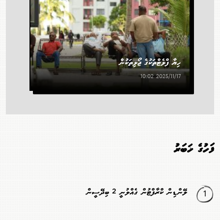
ހިޔާ ފްލެޓްތަކުގެ ޖޯލިތަކުން
2025/11/17 10:02
ފަހުގެ ޚަބަރު
1
ލޭންޑިން ކްރާފްޓުން ގެއްލުނީ 2 ބިދޭސީން