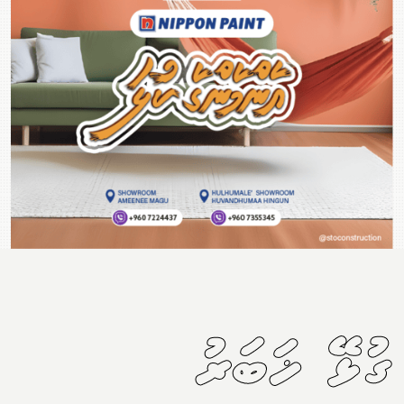
ގުޅޭ ޚަބަރު