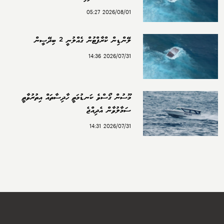
2026/08/01 05:27
ލޭންޑިން ކްރާފްޓުން ގެއްލުނީ 2 ބިދޭސީން
2026/07/31 14:36
މޫސުން ގޯސްވެ ކަނޑުމަތީ ހާދިސާތައް އިތުރުވާތީ
ސަމާލުވާން އެދިއްޖެ
2026/07/31 14:31