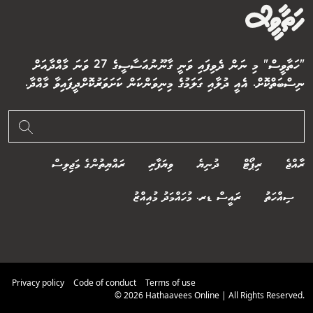
"ހަތާވީސް" މި ނަން ދެވިފައި ވަނީ ގާނޫނުއަސާސީގެ 27 ވަނަ މާއްދާއަށް
ނިސްބަތްކޮށް. އެއީ ދުލާއި ގަލަމުގެ މިނިވަންކަން ކަށަވަރުކޮށްދީފައިވާ މާއްދާ.
ރާއްޖެ
ރިޕޯޓް
ދުނިޔެ
ވިޔަފާރި
ރައްޔިތުންގެ މަޖިލިސް
ސިއްހަތު
ރައީސް ޑރ. މުހައްމަދު މުއިއްޒު
Privacy policy
Code of conduct
Terms of use
© 2026 Hathaavees Online | All Rights Reserved.