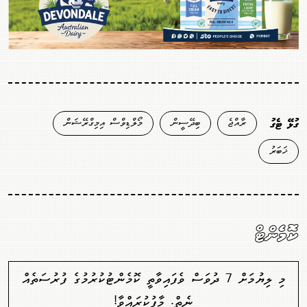
ރާއްޖެ
ބިދޭސީން
މޯލްޑިވްސް އިމިގްރޭޝަން
ގުޅޭ ޓެގު
ޚަބަރު
ކޮމެންޓް
މި ލިޔުމަށް 7 ދުވަސް ވެފައިވާތީ ކޮމެންޓުކުރުމުގެ ފުރުސަތެއް
ނެތް. މާފުކުރައްވާ!