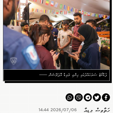
ފުޑްކޯޓު ސަރަހައްދުގައި ހިންގި ރެއިޑް އޮޕަރޭޝަން ——
ހަތާވީސް މީޑިއާ
2026/07/06 14:44