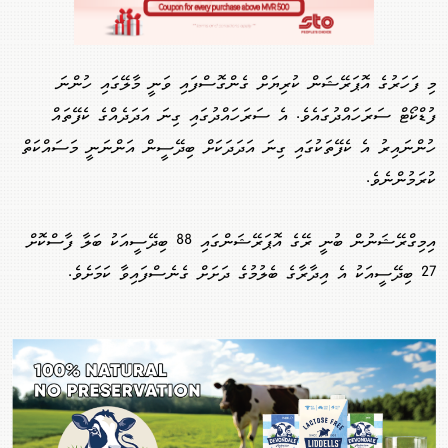
މި ފަހަރުގެ އޮޕަރޭޝަން ކުރިޔަށް ގެންގޮސްފައި ވަނީ މާލޭގައި ހުންނަ
ފުޑްކޯޓް ސަރަހައްދުގައެވެ. އެ ސަރަހައްދުގައި ގިނަ އަދަދެއްގެ ކެފޭތައް
ހުންނައިރު އެ ކެފޭތަކުގައި ގިނަ އަދަދަކަށް ބިދޭސީން އަންނަނީ މަސައްކަތް
ކުރަމުންނެވެ.
އިމިގްރޭޝަނުން ބުނީ ރޭގެ އޮޕަރޭޝަންގައި 88 ބިދޭސީއަކު ބަލާ ފާސްކޮށް
27 ބިދޭސީއަކު އެ އިދާރާގެ ބެލުމުގެ ދަށަށް ގެނެސްފައިވާ ކަމަށެވެ.