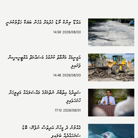
އައްޑޫ ލިންކް ރޯޑު ހެދުމަށް އެހެން ބަޔަކާ ހަވާލުކުރަނީ
2026/08/03 14:58
އަމީނީމަގު މަރާމާތު ކުރުމުގެ މަސައްކަތް އެމްޓީސީސީން
ފަށައިފި
2026/08/03 14:48
ސައީދުގެ އިތުބާރު ނެތްކަމުގެ މައްސަލައެއް މަޖިލީހަށް
ހުށަހަޅައިފި
2026/08/01 17:13
ގެއްލުނު ދެ މީހުން އަދިވެސް ނުފެނޭ، ބޮޑު
ސަރަހައްދެއް ބަލައިފި