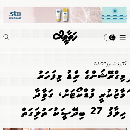
މޯލްޑިވްސް އިމިގްރޭޝަން
އިމިގްރޭޝަންގެ ރެއިޑު މިފަހަރު
އަމާޒުކުރީ ފުޑްކޯޓަށް، ގަވާއިދާ
ހިލާފު 27 ބިދޭސީއަކު އަތުލައިގަތް