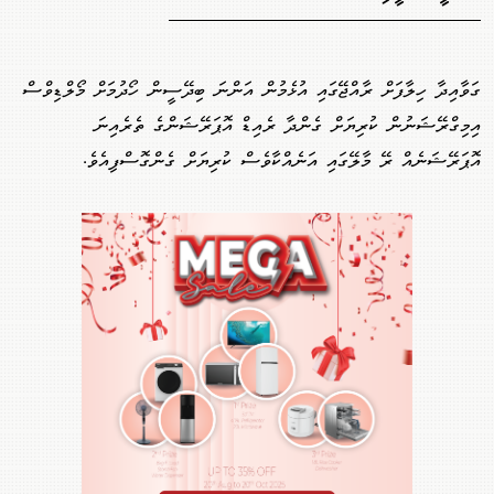
ގަވާއިދާ ހިލާފަށް ރާއްޖޭގައި އުޅެމުން އަންނަ ބިދޭސީން ހޯދުމަށް މޯލްޑިވްސް
އިމިގްރޭޝަނުން ކުރިޔަށް ގެންދާ ރެއިޑް އޮޕަރޭޝަންގެ ތެރެއިނަ
އޮޕަރޭޝަނެއް ރޭ މާލޭގައި އަނެއްކާވެސް ކުރިޔަށް ގެންގޮސްފިއެވެ.