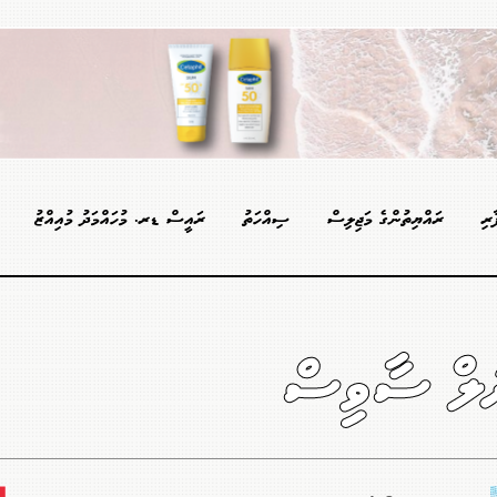
ާރި
ރައްޔިތުންގެ މަޖިލިސް
ސިއްހަތު
ރައީސް ޑރ. މުހައްމަދު މުއިއްޒު
ނަލް ސާވިސް