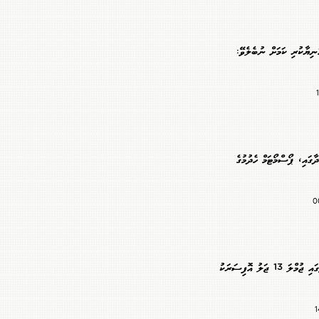
ަނިޔާކުރި ކަމަށް ނުބެލެވޭ:
ާގައި، ޕޯސްމޯޓަމް ހެދުމުގެ
ރިޝްވަތުގެ ތުހުމަތުގައި ޖުމްލަ 13 ޖަލު އޮފިސަރަކު