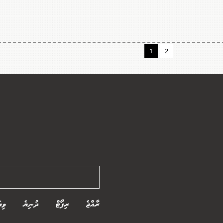
1
2
ރާއްޖެ
ރިޕޯޓް
ދުނިޔެ
ވިޔ