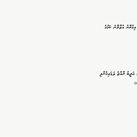
އިގުރާރު އުވާލާނެ ކަމުގެ
 އަދީބު ރާއްޖެ ވަޑައިގެންފި