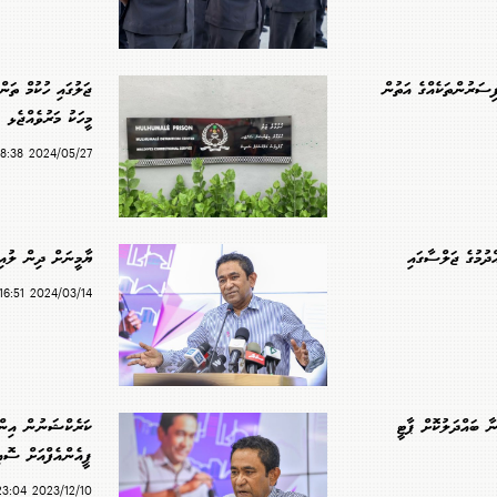
ފިސަރުންތަކެއްގެ އަތުން
މީހަކު މަރުވެއްޖެޅ
2024/05/27 18:38
ދުމުގެ ޖަލްސާގައި
ޔާމީނަށް ދިން ލުއިތ
2024/03/14 16:51
 ބައްދަލުކޮށް ޕާޓީ
ކަރެކްޝަނުން އިންޒ
ޕީއެންއެފްއަށް ސޮއި
2023/12/10 23:04