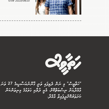
2023/09/20 13:59
"ހަތާވީސް" މި ނަން ދެވިފައި ވަނީ ގާނޫނުއަސާސީގެ 27 ވަނަ
މާއްދާއަށް ނިސްބަތްކޮށް. އެއީ ދުލާއި ގަލަމުގެ މިނިވަންކަން
ކަށަވަރުކޮށްދީފައިވާ މާއްދާ.