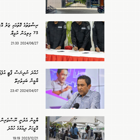
ރިޝްވަތުގެ ގޮތުގައި ޖަލު އޮ
73 މިލިއަން ރުފިޔާ
2024/06/27 21:33
ހުއްދަ ނުދިނަސް ޕާޓީ އުފެއް
ޔާމީން ބައިވެރިވޭ
2024/04/07 23:47
ޔާމީން އެދުނީ ނޫސްވެރިންނާ
އޮފީހަށް ދިއުމުގެ ހުއްދަ
2023/12/21 19:19