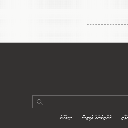
ަފާރި
ރައްޔިތުންގެ މަޖިލިސް
ސިއްހަތު