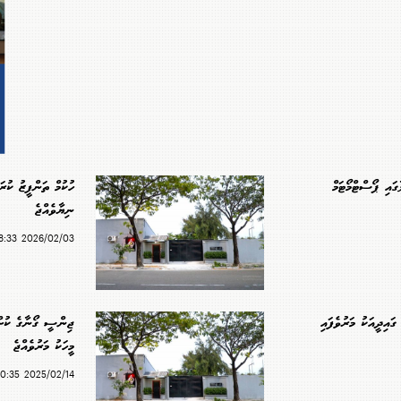
ގައި ޕޯސްޓްމޯޓަމް
ހުކުމް ތަންފީޒު ކުރަ
ނިޔާވެއްޖެ
2026/02/03 08:33
ގައިދީއަކު މަރުވެފައި
ޖިންސީ ގޯނާގެ ކުށް
މީހަކު މަރުވެއްޖެ
2025/02/14 20:35