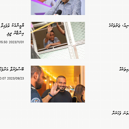
ިއު، ޖަލުތަކުގެ
ޔާމީނާއެކު ވެފައިވާ 
އިންޒާރު ދީފި
2023/11/01 15:50
ިތަކެއް
ބޭސްފަރުވާ އަށްފަހު
2023/09/23 00:07
ވަނަ ފަހަރަށް