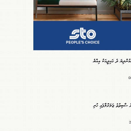
މުންދިޔަ ދެ ގައިދީއަކު އިއްޔެ
 ސާބިތުވެ ޖަލަށްލާފައި ހުރި