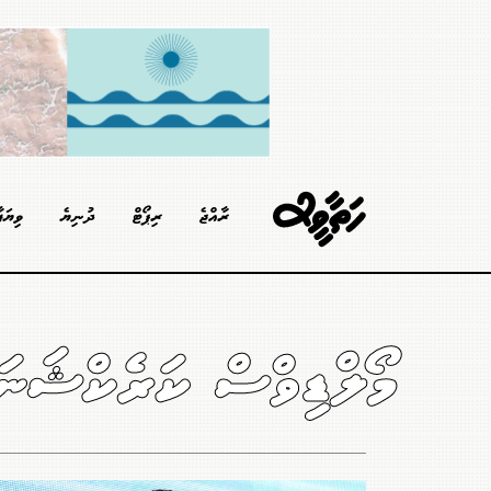
ރާއްޖެ
ރިޕޯޓް
ދުނިޔެ
ވިޔަފ
މޯލްޑިވްސް ކަރެކްޝަ