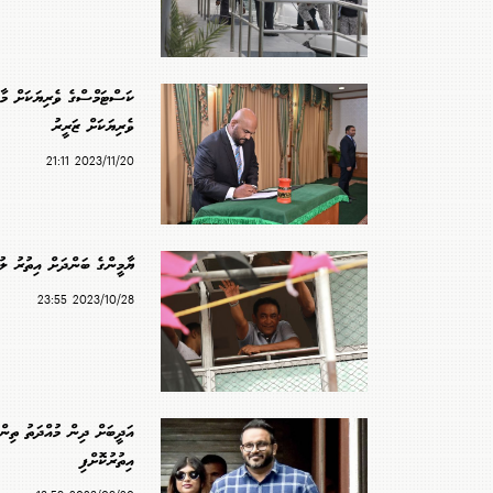
ކަސްޓަމްސްގެ ވެރިޔަކަށް މާނ
ވެރިޔަކަށް ޒަރީރު
2023/11/20 21:11
ޔާމީންގެ ބަންދަށް އިތުރު ލުއ
2023/10/28 23:55
އަދީބަށް ދިން މުއްދަތު ތިން
އިތުރުކޮށްފި