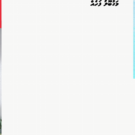
މަގުބޫލު ފަހެއް