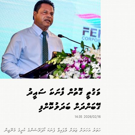
ވަގުތީ ގޮތުން ފެނަކަ ސައީދު
ގޭބަންދަށް ބަދަލުކޮށްފި
2026/02/16 14:35
ހަތަރު އަހަރަށް ޖަލަށް ލާފައިވާ ފެނަކަ ކޯޕަރޭޝަންގެ ކުރީގެ މެނޭޖިން