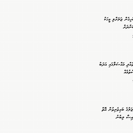
ހިގެން ޖަލަށްލި މީހަކު
ަންދަށް
ެއްދި މައްސަލާގައި އަދަބު
ވުމެއް
ލުގެ ބައިވެރިވުން އޮތް
އިސާ ލިބުނު