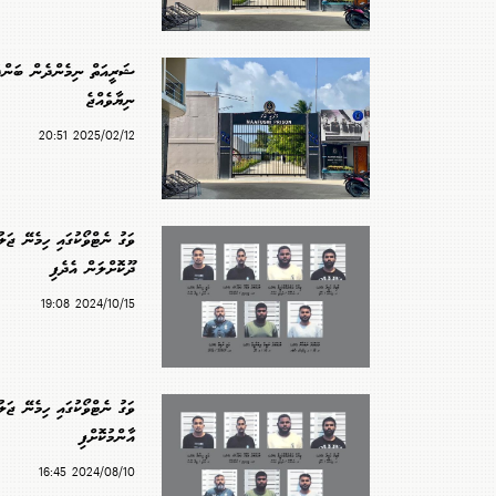
ޝަރީއަތް ނިމެންދެން ބަންދު
ނިޔާވެއްޖެ
2025/02/12 20:51
ވަގު ނެޓްވޯކުގައި ހިމެނޭ ޖަ
ދޫކޮށްލަން އެދެފި
2024/10/15 19:08
ވަގު ނެޓްވޯކުގައި ހިމެނޭ ޖަލ
އާންމުކޮށްފި
2024/08/10 16:45