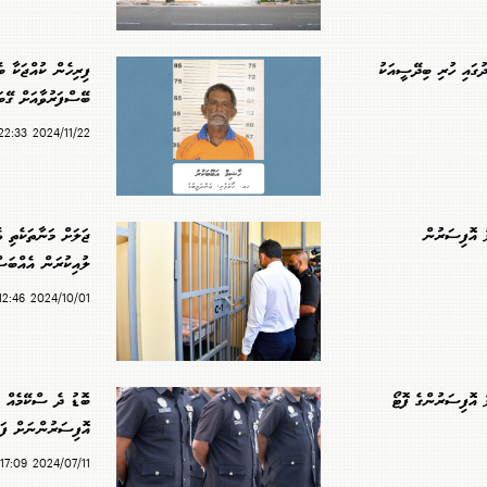
ގައި ހުރި ބިދޭސީއަކު
ފިރިހެން ކުއްޖަކާ ބެ
ބޭސްފަރުވާއަށް ގޭބ
2024/11/22 22:33
ލު އޮފިސަރުން
ޖަލަށް މަނާތަކެތި ވ
ލުއިކުރަން އެއްބަސް
2024/10/01 12:46
ު އޮފިސަރުންގެ ފޮޓޯ
ބޮޑު ދެ ސްކޭމެއް ޖަ
އޮފިސަރުންނަށް ފަ
2024/07/11 17:09