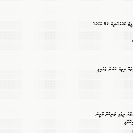
ޖަލުގައި ހުކުމް ތަންފީޒު ކުރަމުންދިޔަ 83 އަހަރުގެ
ައް ރިވިއު ކުރަން ފަށައިފި
ާރު ދީފައި ވަނިކޮށް ޔާމީން
ކޮށްފި