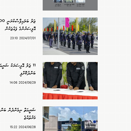
އޮފިސަރުންގެ ފައުޖަކުން
2024/07/01 23:10
11 ޖަލު އޮފިސަރަކު ޝަރީއަ
ބަންދުކޮށްފި
2024/06/29 14:06
ޝަރީއަތް ނިމެންދެން ބަންދު 
މަރުވެއްޖެ
2024/06/28 15:22