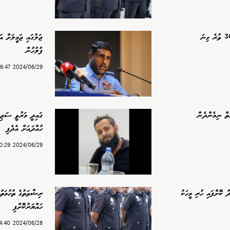
ޖަލު ބަލައިފާސްކުރަނީ 300 ވުރެ ގިނަ
ޖަލުގައި ޖަމީލަށް އ
ފުލުހުން
2024/06/29 16:47
ތް ނިމެންދެން
ގައިދީ މަރުވީ ސަޖިދ
ހުއްދައަށް އެދެފި
2024/06/29 00:29
ކޮށްފައި ހުރި މީހަކު
ހައްޔަރުކޮށްފި
2024/06/28 14:40