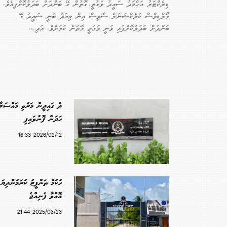
ޑިރެކްޓަރު އަހްމަދު ސައީދު ވަގުތީ ގޮތުން ގޭ ބަންދަށް ބަދަލުކޮށްފިއެވެ.
މޯލްޑިވްސް ކަރެކްޝަނަލް ސާވިސް އިން މިއަދު ބުނީ ސައީދު ގޭ
ބަންދަށް ބަދަލުކޮށްފައި ވަނީ ވަގުތީ ގޮތުން ކަމަށެވެ. އަދި...
ދެ ގައިދީން މަރުވި މައްސަލާ
ހަދަން ފޮނުވައިފި
2026/02/12 16:33
ހުކުމް ތަންފީޒު ކުރަމުންދިޔަ 
އޮއްވާ ފެނިއްޖެ
2025/03/23 21:44