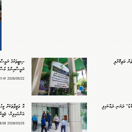
ުން މަތިކޮށްފި
ސިޓީތަކުގެ ރައީސާއ
ރައީސާއިންގެ މުސާރ
2026/05/22 21:41
އާ ވަޒީފާތަކަށް މީހ
އަންގައިފިން: ޒަމީރު
2026/03/25 19:58