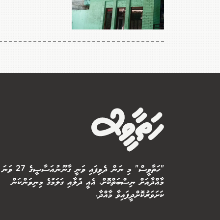
"ހަތާވީސް" މި ނަން ދެވިފައި ވަނީ ގާނޫނުއަސާސީގެ 27 ވަނަ
މާއްދާއަށް ނިސްބަތްކޮށް. އެއީ ދުލާއި ގަލަމުގެ މިނިވަންކަން
ކަށަވަރުކޮށްދީފައިވާ މާއްދާ.