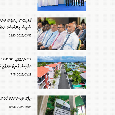
މޯލްޑިވްސް އިންޓަނޭޝަނަލ
ސާވިސް ފިނޭންސްގެ ދަށަށ
2025/03/13 22:10
57 
ހައުސިން ޔުނިޓު ތަރައްގީ ކ
2025/01/29 17:45
ރިފޯމް ކޮމިޝަނަރަކު ހޯދަން 
2024/12/04 19:08