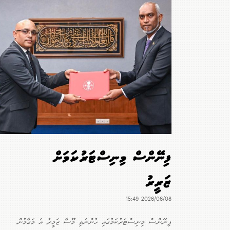
ފިނޭންސް މިނިސްޓަރުކަމަށް
ޒަރީރު
2026/06/08 15:49
ފިނޭންސް މިނިސްޓަރުކަމުގައި ހުންނެވި މޫސާ ޒަމީރު އެ މަގާމުން