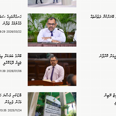
 ބޭރަށްކުރާ ދަތުރުތައް
ގެއްލުމެއް ވެދާނެ
2026/03/22 19:29
ީއަށް ކޮށްފާނެ
ބޭރުގެ ބަޔަކަށް ވި
ޒަމީރު ދޮގުކޮށްފި
2026/01/06 11:39
ޓް ރޭޓިން
ބޮޑުކުރި މުސާރަ ހަ
ި
މަހުން ފެށިގެން
2025/11/24 13:35