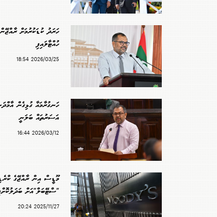
ހަރަދު ކުޑަކުރުމަށް ރާއްޖޭން
ހުއްޓާލައިފި
2026/03/25 18:54
ހަނގުރާމައާ ގުޅިގެން އާމްދަނ
އަސަރުތައް ބަލަނީ
2026/03/12 16:44
މޫޑީސް އިން ރާއްޖޭގެ ކްރެޑި
"ސްޓޭބަލް"އަށް ބަދަލުކޮށްފ
2025/11/27 20:24