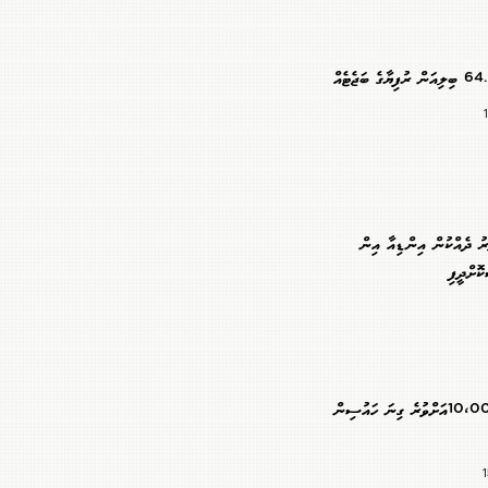
ަރު ދެއްކުން އިންޑިއާ އިން
ޮށްދީފި
56 ރަށެއްގައި 10،000އަށްވުރެ ގިނަ ހައުސިން