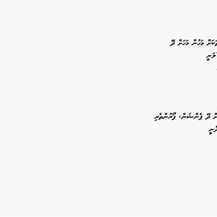
ކަށް މަހުން މަހަށް ދޭ
ލަނީ
ށް ދޭ ޕެންޝަން، ފޯރުންތެރި
ެނީ