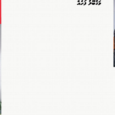
މަގުބޫލު ފަހެއް