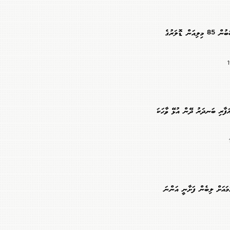
ހަނގުރާމައިގެ ސަބަބުން 85 މިލިއަން ޑޮލަރުގެ
ޔަފާރި ބަނދަރު ދޭން އުޅޭ ވާހަކަ
މައަށް ލިބެން ފަށާނީ އަންނަ