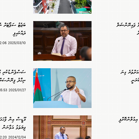
ް ފައިނޭންޝަލް
ް
ދައްކައިފި
2025/03/10 22:06
ރަށެއްގައި 12،000 އަށްވުރެ ގިނަ
ސަސްޕެންޑުކުރި ޓޫ
ުރަނީ
ނިހާދު ފިނޭންސަށް
2025/01/27 15:53
އިއުލާންކޮށްފި
މޫޑީސް އިން ފާހަގަ
ފިޔަވަޅު އަޅާނަން
2024/12/04 12:20