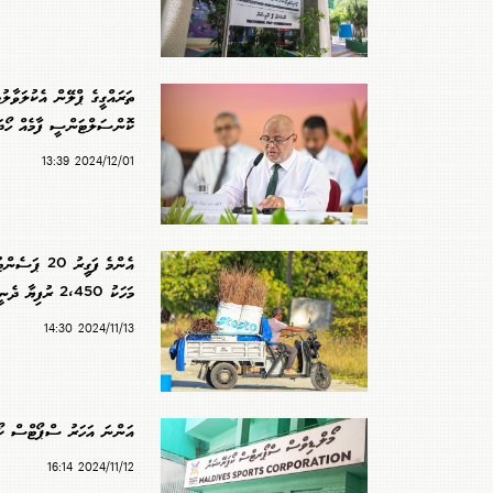
ތަރައްގީގެ ޕްލޭން އެކުލަވާލުމ
ކޮންސަލްޓަންސީ ފާމެއް ހޯދ
2024/12/01 13:39
އެންމެ ފަގީރު 0
މަހަކު 2،450 ރުފިޔާ ދެނީ
2024/11/13 14:30
އަންނަ އަހަރު ސްޕޯޓްސް ކޯ
2024/11/12 16:14