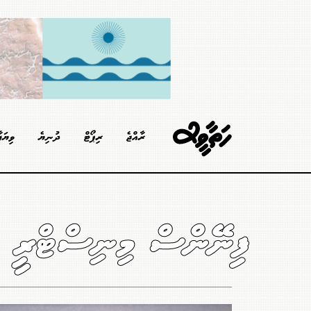
ރާއްޖެ
ރިޕޯޓް
ދުނިޔެ
ވިޔަފ
ފިނޭންސް މިނިސްޓްރީ