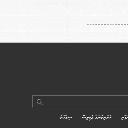
ަފާރި
ރައްޔިތުންގެ މަޖިލިސް
ސިއްހަތު