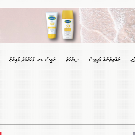
ާރި
ރައްޔިތުންގެ މަޖިލިސް
ސިއްހަތު
ރައީސް ޑރ. މުހައްމަދު މުއިއްޒު