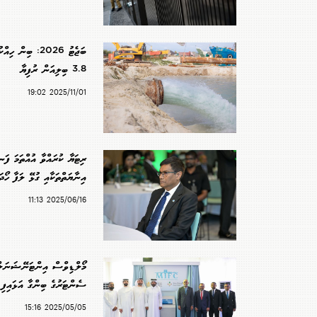
ބަޖެޓު 2026: ބިން 
3.8 ބިލިއަން ރުފިޔާ
2025/11/01 19:02
ރިޓަޔާ ކުރައްވާ އުއްތަމަ ފަ
އިނާޔަތްތަކާއި ގުޅޭ ލަފާ ހޯދ
2025/06/16 11:13
މޯލްޑިވްސް އިންޓަނޭޝަނަލ
ސެންޓަރުގެ ބިންގާ އަޅައިފި
2025/05/05 15:16