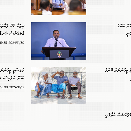
ަށް ބޭރުގެ
ރިޓަޔާ ކުރާ ފަރާތްތަ
ަނީ
އެލަވަންސް ކަނޑާ
2024/11/30 19:55
2 ޕަސެންޓު މީހުންނަށް ކޮންމެ
ދުވަސްވީ މީހުންނަ
ކަމަށް ބަލައިގެން ދ
2024/11/12 18:30
ޕަރޭޝަން އުވާލަނީ