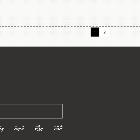
1
2
ރާއްޖެ
ރިޕޯޓް
ދުނިޔެ
ވިޔ