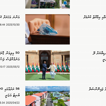
ހިއްކުމާއި އިމާރާތް ކުރުމަށް
އަންނަ އަހަރަށް 64.2 ބިލިއަން ރުފިޔާގެ ބަޖެޓެއް
2025/10/30 16:44
ނޑިޔާރަށް ދޭ
50 މިލިއަން ޑޮލ
ަނީ
އަނެއްކާވެސް ފަސްކ
2025/05/12 13:17
ް ފައިނޭންޝަލް
ޔުނިޓު އަޅަނީ
2025/04/22 15:34