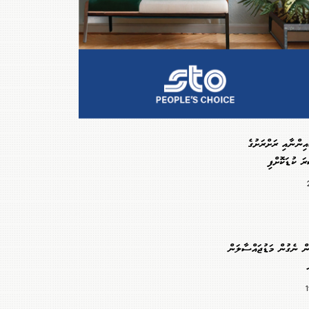
ިންނާއި ރަށްރަށުގެ
ަ ކުޑަކޮށްފި
ުން ނެގުން މަޑުޖައްސާލަން