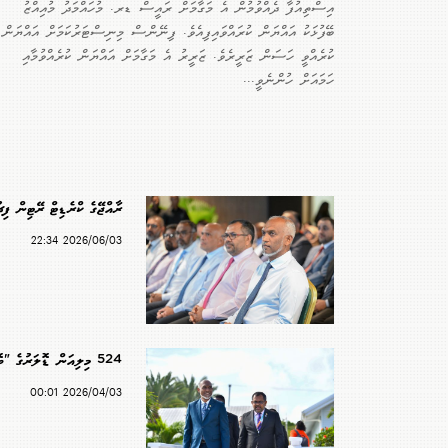
އިސްތިއުފާ ދެއްވުމުން އެ މަގާމަށް ރައީސް ޑރ. މުހައްމަދު މުއިއްޒު
ބޭފުޅަކު އައްޔަން ކުރައްވައިފިއެވެ. ފިނޭންސް މިނިސްޓަރުކަމަށް އައްޔަން
ކުރެއްވީ ހަސަން ޒަރީރެވެ. ޒަރީރު އެ މަގާމަށް އައްޔަން ކުރެއްވުމާއި
ހަމައަށް ހުންނެވީ...
ރާއްޖޭގެ ކްރެޑިޓް ރޭޓިން ފިޗ
2026/06/03 22:34
524 މިލިއަން ޑޮލަރުގެ "ބޮޑު" ދަރަނި ދައްކައިފި
2026/04/03 00:01