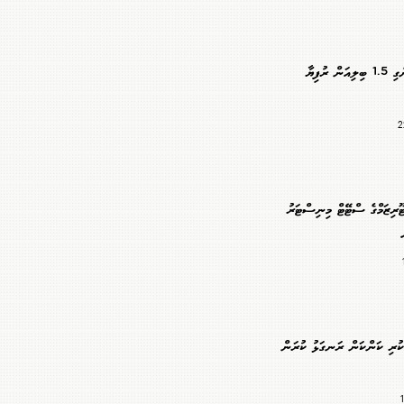
ބަޖެޓު ސަޕޯޓަށް ނެގި 1.5 ބިލިއަން ރުފިޔާ
ރިޒަމްގެ ސްޓޭޓް މިނިސްޓަރު
ކުރި ކަންކަން ރަނގަޅު ކުރަން