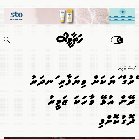
މޫސާ ޒަމީރު
ބޭރުގެ ބަޔަކަށް ވިޔަފާރި ބަނދަރު
ދޭން އުޅޭ ވާހަކަ ޒަމީރު
ދޮގުކޮށްފި