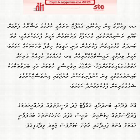
ހއ. ދިއްދޫގެ ބިން ހިއްކުމާއި އެއާޕޯޓް ތަރައްގީ ކުރުމުގެ މަޝްރޫއު ފެށުމަށް
ބޭއްވި ރަސްމިއްޔާތުގައި ވާހަކަފުޅު ދައްކަވަމުން ޒަމީރު ފާހަގަކުރެއްވީ، މާލޭ
ބަނދަރާ ގުޅުވައިގެން ފަތުރަމުން ދަނީ ހަގީގަތާ ހިލާފު ވާހަކަތަކެއް ކަމަށެވެ.
ޒަމީރު ވިދާޅުވީ ރައީސުލްޖުމްހޫރިއްޔާ ޑރ. މުހައްމަދު މުއިއްޒު ވެރިކަމާ
ހަވާލުވެވަޑައިގަތުމަށްފަހު، ރާއްޖޭގެ އިގްތިސާދީ ހާލަތަށް އައި ބަދަލުތަކާއެކު
ބައިނަލްއަގުވާމީ ގިނަ ކުންފުނިތަކަކުން ރާއްޖޭގައި އިންވެސްޓްކުރުމުގެ
ޝައުގުވެރިކަން ފާޅުކުރަމުންދާ ކަމަށެވެ.
އޭގެ ތެރޭގައި ބަނދަރާއި އެއާޕޯޓް ފަދަ ވަސީލަތްތައް ތަރައްގީކުރުމުގެ
ޕްރޮޕޯސަލްތައް ހިމެނޭއިރު، ރައީސް އެފަދަ ހުށަހެޅުންތައް ބައްލަވާނީ
ގައުމަށް އެންމެ ފައިދާހުރި ގޮތަށް ކަމަށްވެސް ޒަމީރު ވިދާޅުވިއެވެ.