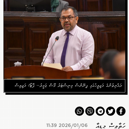
ރައްޔިތުންގެ މަޖިލީހުގައި ފިނޭންސް މިނިސްޓަރު މޫސާ ޒަމީރު-- ފޮޓޯ/ މަޖިލިސް
ހަތާވީސް މީޑިއާ
2026/01/06 11:39