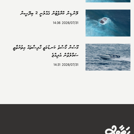
ލޭންޑިން ކްރާފްޓުން ގެއްލުނީ 2 ބިދޭސީން
2026/07/31 14:36
މޫސުން ގޯސްވެ ކަނޑުމަތީ ހާދިސާތައް އިތުރުވާތީ
ސަމާލުވާން އެދިއްޖެ
2026/07/31 14:31