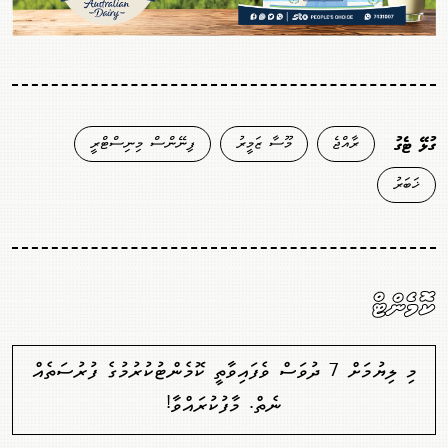
ރާއްޖެ
މޫސާ ޒަމީރު
ފިނޭންސް މިނިސްޓްރީ
ގުޅޭ ޓެގު
ޚަބަރު
ކޮމެންޓް
މި ލިޔުމަށް 7 ދުވަސް ވެފައިވާތީ ކޮމެންޓުކުރުމުގެ ފުރުސަތެއް
ނެތް. މާފުކުރައްވާ!