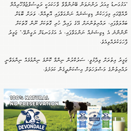
"އަޅުގަނޑު މިއަދު ދަންނަވަން ބޭނުންވާވާ ވާހަކައަކީ ރައީސުލްޖުމްހޫރިއްޔާ
ރާއްޖޭގައި މިފަހަކުން ޑިޒިޝަނެއް ނަންގަވާފައި އޮތިއްޔާ، ވަރަށް ބޮޑަށް
ބައްލަވާފައި، ރައްޔިތުންނަށް އޭގެ ފައިދާ ހުރި ގޮތަކަށް ނޫން ގޮތަަކަށް
ނޯންނާނެ އެ ޑިޒިޝަނެއް ނަންގަވާފައި، އެ އަޅުގަނޑަށް ޔަގީންވޭ،" ޒަމީރު
ފާހަގަކުރެއްވިއެވެ.
ޒަމީރު އިތުރަށް ވިދާޅުވީ، ސަރުކާރުން ނިންމާ ކޮންމެ ނިންމުމެއް ނިންމަވާނީ
ރައްޔިތުންގެ މަސްލަހަތަށް އިސްކަންދީގެން ކަމަށެވެ.