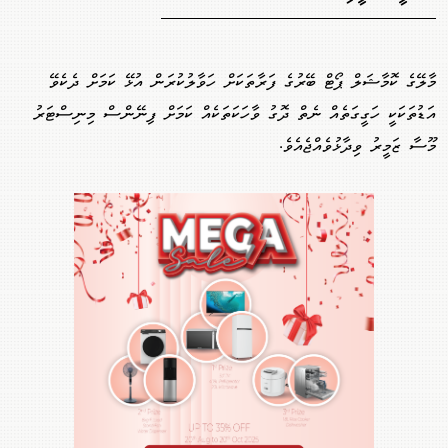
މާލޭގެ ކޮމާޝަލް ޕޯޓް ބޭރުގެ ފަރާތަކަށް ހަވާލުކުރަން އުޅޭ ކަމަށް ދެކެވޭ
އަޑުތަކަކީ ހަގީގަތެއް ނެތް ދޮގު ވާހަކަތަކެއް ކަމަށް ފިނޭންސް މިނިސްޓަރު
މޫސާ ޒަމީރު ވިދާޅުވެއްޖެއެވެ.