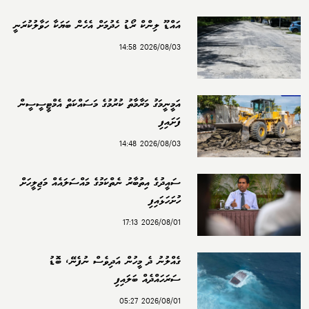
އައްޑޫ ލިންކް ރޯޑު ހެދުމަށް އެހެން ބަޔަކާ ހަވާލުކުރަނީ
2026/08/03 14:58
އަމީނީމަގު މަރާމާތު ކުރުމުގެ މަސައްކަތް އެމްޓީސީސީން
ފަށައިފި
2026/08/03 14:48
ސައީދުގެ އިތުބާރު ނެތްކަމުގެ މައްސަލައެއް މަޖިލީހަށް
ހުށަހަޅައިފި
2026/08/01 17:13
ގެއްލުނު ދެ މީހުން އަދިވެސް ނުފެނޭ، ބޮޑު
ސަރަހައްދެއް ބަލައިފި
2026/08/01 05:27