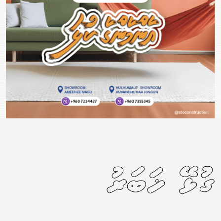
ގުޅޭ ޚަބަރު