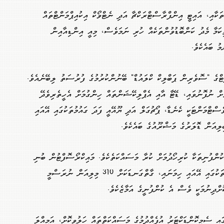
ކާއި، އައިޓީ އިންފްރާސްޓްރަކްޗާ އަދި ނެޓްވޯކް އިކުއިޕްމަންޓްތައް
ކަމާ މެދު ކަންބޮޑުވުންތަކެއް ހުރި ނަމަވެސް، މިއީ އިންޑިއާއިން
ު ބައެކެވެ.
ޓްގެ "ސޮވެރިން ޕަބްލިކް ކްލައުޑް" ބޭނުންކުރުމުގެ ފުރުސަތު ލިބޭނެއެވެ.
ށް ނުފޮނުވައި، ޑޭޓާ އާއި އެޕްލިކޭޝަންތައް ހިންގުމަށް އެހީތެރިވެދޭ
ސްޓްމަންޓަކީ ކެނެޑާ، ޕޯޗުގަލް އަދި ޔޫއޭއީ ފަދަ ގައުމުތަކުގައި އޭއައި
ުންފުނިތަކާ ކުރިހޯދުމަށް ކުރާ މަސައްކަތެކެވެ. މައިކްރޯސޮފްޓުން ބުނި
ގޮތުގައި، އިންޑިއާ ސަރުކާރުގެ ޕްލެޓްފޯމްތަކުގައި އޭއައި ހިމަނައި، ގާތްގަނޑަކަށް 310 މިލިއަން ނުރަސްމީ
ށްދިނުމަކީ ވެސް އެ ކުންފުނީގެ އަމާޒެކެވެ.
އި ސެމީކޮންޑަކްޓަރު އުފެއްދުމުގެ މަސައްކަތްތައް ހަލުވިކޮށް، އަމިއްލަ