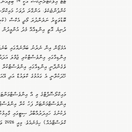
ޓާޓާ އިލެކްޓްރ
ކުންފުންޏެކެވެ. އަންގާރަ ދުވަހު މައިކްރޯ
ބޮޑުވަޒީރު ނަރެންދުރަ މޯދީ އެކްސް (ކުރީގ
ދުނިޔެ އޮތީ އިންޑިއާއާ މެދު އުންމީދުން ފު
ވެގެންދާނީ އިންޑިއާގައި އިންވެސްޓްކުރާ އ
ހޭދަކުރާނީ އެ ގައުމުގެ ކްލައުޑް އަދި އޭއަ
އިންވެސްޓްމަންޓަށް ފަހު ކުރާ އިންވެސްޓްމ
ދެކުނުގެ ހައިދަރުއާބާދު ސިޓީގައި ގާއިމު
ކްލަސްޓާއެއް) ހިމެނެއެވެ. މިއީ 2026 ވަނަ އަހަރުގެ މެދުތެރޭގައި ބޭނުންކުރަން ފެށޭނެ ތަނެކެވެ.