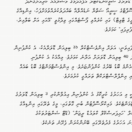
ޯނިކްސް އަކީ 14 ބިލިއަން ޑޮލަރުގެ ސެމީކޮންޑަކްޓަރު އުފެއްދުމުގެ މަޝްރޫއެއް ކުރިއަށްގެންދާ
ސޮފްޓްގެ ސީއީއޯ ސަތްޔާ ނަޑެއްލާއާ ބައްދަލުކުރެއްވުމަށްފަހު، އިންޑިއާގެ
ެ ޓްވިޓާ) ގައި ކުރެއްވި ޕޯސްޓެއްގައި ވިދާޅުވީ "އޭއައި އަށް ބަލާއިރު،
ރިފައި" ކަމަށެވެ.
އެމެޒޯން އިން ނެރުނު ބަޔާނެއްގައި ބުނެފައިވަނީ، އަލަށް އިންވެސްޓްކުރާ 35 ބިލިއަން ޑޮލަރާއެކު، އެ ކުންފުނިން
އިންޑިއާގައި އިންވެސްޓްކުރި ޖުމްލަ އަދަދު 40 ބިލިއަން ޑޮލަރަށް އަރާނެ ކަމަށެވެ. މިއާއެކު އެ ކުންފުނި
ެންމެ ބޮޑު ބޭރުގެ ކުންފުންޏަށެވެ. މި އިންވެސްޓްމަންޓްގެ ބޮޑު ބައެއް
އި އިންފްރާސްޓްރަކްޗާ ތަރައްގީ ކުރުމަށެވެ.
މައިކްރޯސޮފްޓްގެ މި އާ އިންވެސްޓްމަންޓަކީ މި އަހަރުގެ ކުރީކޮޅު އެ ކުންފުނިން އިއުލާންކުރި 3 ބިލިއަން ޑޮލަރުގެ
ަންޓެކެވެ. މައިކްރޯސޮފްޓުން ބުނި ގޮތުގައި، މީގެ ތެރޭގައި އިންޑިއާގެ
ކުރާ "ހައިޕަރސްކޭލް ކްލައުޑް ރީޖަން" (ޑޭޓާ ސެންޓަރުތަކުގެ