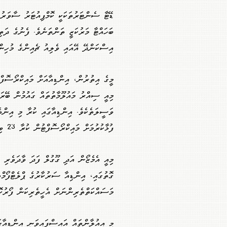
ޑޭޓާ ސެންޓަރުތަކަކީ ކޮމްޕިއުޓަރު ސާވަރުތަ
ބަހައްޓާ މަރުކަޒީ ތަންތަނެވެ. ފެނުގެ ދަތި
އިސްކަންދޭ އޭއައި ވެލިއު ޗެއިންގެ މުހިންމ
މީގެ އިތުރުން، އިންޑިއާއަށް މައިކްރޯސޮފް
މިއީ ސިއްރު މައުލޫމާތުތައް ގައުމުން ބޭރަ
ވަސީލަތެކެވެ. އިންޑިއާގައި ކުރާ މި އިންވެ
ފުޅާކުރުމަށް މައިކްރޯސޮފްޓުން ކުރާ 23 ބިލިއަން ޑޮލަރުގެ މަޝްރޫއުގެ ބައެކެވެ.
މިއީ އެމެޒޯން އަދި ގޫގުލް ފަދަ ވާދަވެރި ކ
މަސައްކަތްތެރިންނަށް އެހީތެރިކަން ފޯރުކޮ
މި އިއުލާންތައް އައިސްފައިވަނީ އިންޑިއާގަ