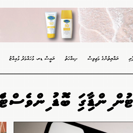
ާރި
ރައްޔިތުންގެ މަޖިލިސް
ސިއްހަތު
ރައީސް ޑރ. މުހައްމަދު މުއިއްޒު
ްޓުން އިންޑިއާގައި ބޮޑު އިންވެސްޓެ