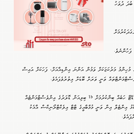
ބުދަ ދުވަހު
ަދަކުރުމަށް
ފަހުންނެވެ.
 މުހިންމު މަރުކަޒަކަށް ވަމުން އަންނަ އިންޑިއާއަށް، ފަހަކަށް އައިސް
ސްޓްމަންޓްތައް ވަނީ ވަރަށް ބޮޑަށް އިތުރުވެފައެވެ.
އޮކްޓޯބަރު މަހު ގޫގުލް އިން ވަނީ އޭއައި ޑޭޓާ ހަބެއް ބިނާކުރުމަށް 15 ބިލިއަން ޑޮލަރުގެ އިންވެސްޓްމަންޓެއް
ކޮޅު އިންޓެލް އިން ވަނީ މުމްބާއީގެ ޓާޓާ އިލެކްޓްރޯނިކްސް އާއެކު
ފައެވެ.