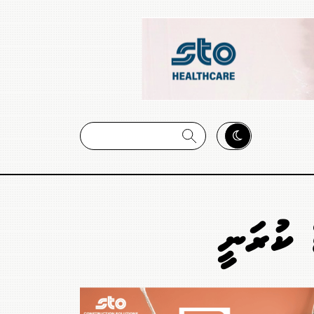
އް ކުރަނީ