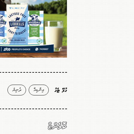
އިންޑިއާ
ދުނިޔެ
ގުޅޭ ޓެގު
ކޮމެންޓް