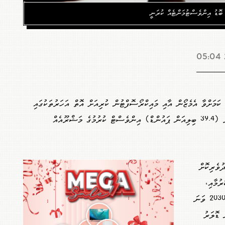
 ބޮޑު އިންވެސްޓުމަންޓެއް ކުރަނީ
 ކަމަށްވާ އެމެޒޯން އާއި މައިކްރޯސޮފްޓުން ކުރިއަށް އޮތް އަހަރުތަކުގައި
އިންޑިއާއަށް ޖުމްލަ 52.5 ބިލިއަން ޑޮލަރު (39.4 ބިލިއަން ޕައުންޑް) އިންވެސްޓް ކުރުމުގެ މަޝްރޫއެއް
ވެރިކޮށް
ރުމާއި،
ވަޒީފާގެ ފުރުސަތުތައް އުފެއްދުމަށްޓަކައި 2030 ވަނަ
ށް 35 ބިލިއަން ޑޮލަރު