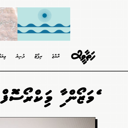
ރާއްޖެ
ރިޕޯޓް
ދުނިޔެ
ވިޔަފ
އެމަޒޯން އާއި މައިކްރޯސޮފ