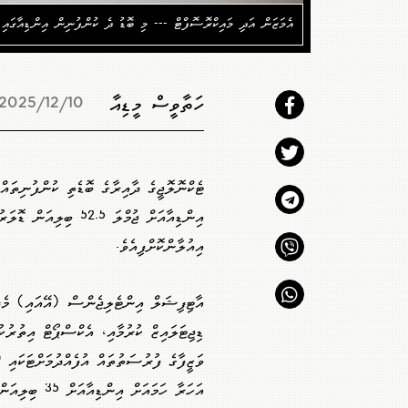
އެމަޒަން އަދި މައިކްރޮސޮފްޓް --- މި ބޮޑު ދެ ކުންފުނިން އިންޑިއާގައި
ހަތާވީސް މީޑިއާ
2025/12/10 05:04
ޓެކްނޮލޮޖީގެ ދާއިރާގެ ބޮޑެތި ކުންފުނިތައް
އިއުލާންކޮށްފިއެވެ.
އާޓިފިޝަލް އިންޓެލިޖެންސް (އޭއައި) މެދު
ޑިޖިޓަލައިޒް ކުރުމާއި، އެކްސްޕޯޓް އިތުރުކު
އަހަރާ ހަމައަށް އިންޑިއާއަ