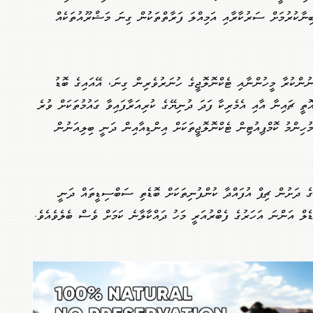
ބިނާކުރުމަށް ސަރުކާރާއި އަމިއްލަ ފަރާތްތަކުން ގިނަ މަޝްރޫއުތަކެއް
ނުންކުރާ މީހުންނާއި ޓެކްނޮލޮޖީގެ ހުނަރުވެރިން ގިނަ، އޭއައިގެ ބޮޑު
ތީ ޗައިނާ އާއި އެމެރިކާ ފަދަ ދުނިޔޭގެ ކުރިއަރާފައިވާ ގައުމުތަކަށް ވުރެ
ުހިންމު ކޮމްޕިއުޓިން ޓެކްނޮލޮޖީތަކަށް އިންޑިއާއިން ދަނީ ބިލިއަނުން
 ދަށުން ޗިޕް އުފައްދާ ކުންފުނިތަކަށް ބޮޑެތި ސަބްސިޑީތައް ދަނީ
ޑެލް އަންނަ އަހަރުގެ ފެބްރުއަރީ މަހު ދައްކާލާނެ ކަމަށް ވެސް ބެލެވެއެވެ.