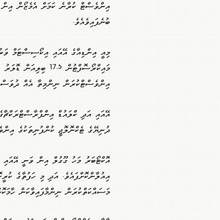
އިންވެސްޓް ކުރާނެ ކަމަށް އެމެޒޯން އިން 
ބުނެފައިވެއެވެ.
މިއީ އިންޑިއާގެ އޭއައި އިކޯސިސްޓަމް ވަރުގ
މައިކްރޯސޮފްޓުން 17.5 ބިލިއަން ޑޮލަރު
އިންވެސްޓްކުރަން ނިންމިތާ އެއް ދުވަސް 
އޭއައި އަދި ކްލައުޑް އިންފްރާސްޓްރަކްޗާގެ
ދުނިޔޭގެ ޓެކްނޮލޮޖީ ކުންފުނިތަކުގެ އިންވެ
އިއުލާންކޮށްފައެވެ. އަދި މި ހަފުތާގެ ކުރީ
މަސައްކަތްކުރަން ނިންމާފައިވާކަން ހާމަކޮށް