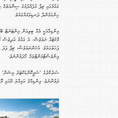
ގައުމުގައި ޗިޕް އުފެއްދުމުގެ ސިނާއަތެއް 
ހިންގަމުންދާ ދަނޑިވަޅެއްގައެވެ.
އިންޑިއާއަކީ އެއް ބިލިއަން އިންޓަނެޓް ބޭ
މާކެޓެއް ނަމަވެސް، އެ ގައުމު އަދިވެސް އޮ
ފަހަތުގައެވެ. އެހެންނަމަވެސް، ޗިޕް ފަދަ މ
އިންވެސްޓްމަންޓްތައް ހޯދަމުންނެވެ.
ސަރުކާރުގެ "ސެމީކޮންޑަކްޓަރު މިޝަން" ގެ
ދެމުންނެވެ. އިންޑިއާގެ އަމިއްލަ އޭއައި މޮ