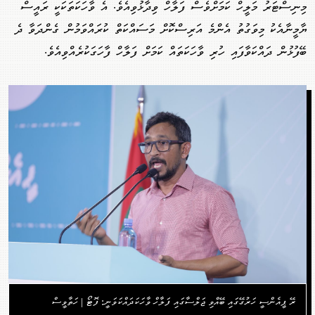
މިނިސްޓަރު މަލީހް ކަމަށްވެސް ފަލާހް ވިދާޅުވިއެވެ. އެ ވާހަކަތަކަކީ ރައީސް
ޔާމީނާއެކު މިވަގުތު އެންމެ އަރިސްކޮށް މަސައްކަތް ކުރައްވަމުން ގެންދަވާ ދެ
ބޭފުޅުން ދައްކަވާފައި ހުރި ވާހަކަތައް ކަމަށް ފަލާހް ފާހަގަކުރެއްވިއެވެ.
ރޭ ޕީއެންސީ ހަރުގޭގައި ބޭއްވި ޖަލްސާގައި ފަލާހް ވާހަކަދައްކަވަނީ: ފޮޓޯ | ހަތާވީސް