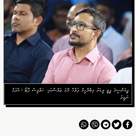
ޕީއެންސީގެ ޕީޖީ ލީޑަރު އިބްރާހީމް ފަލާހް ރޭގެ ޖަލްސާގައި: ހަތާވީސް ފޮޓޯ | އާދަމް
ނަޒީރު