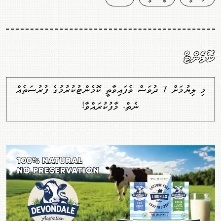
ކޮމެންޓް
މި ލިޔުމަށް 7 ދުވަސް ވެފައިވާތީ ކޮމެންޓުކުރުމުގެ ފުރުސަތެއް
ނެތް. މާފުކުރައްވާ!