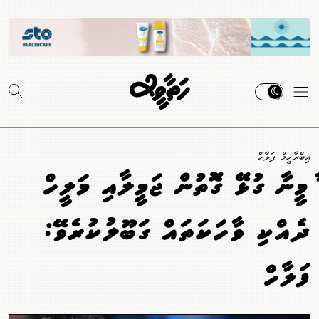
އިބްރާހީމް ފަލާހް
ޔާމީނާ ގުޅޭ ގޮތުން ޖަމީލާއި މަލީހް
ދެއްކި ވާހަކަތައް ގަބޫލުކުރެވޭ:
ފަލާހް