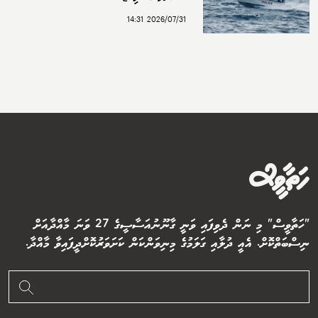
2026/07/31 14:31
"ހަތާވީސް" މި ނަން ދެވިފައި ވަނީ ގާނޫނުއަސާސީގެ 27 ވަނަ މާއްދާއަށް
ނިސްބަތްކޮށް. އެއީ ދުލާއި ގަލަމުގެ މިނިވަންކަން ކަށަވަރުކޮށްދީފައިވާ މާއްދާ.