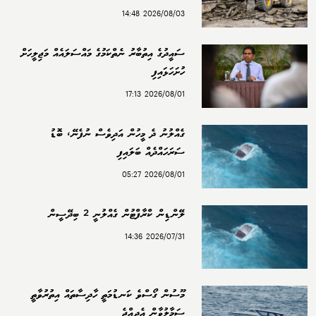
2026/08/03 14:48
ސައީދުގެ އިތުބާރު ނެތްކަމުގެ މައްސަލައެއް މަޖިލީހަށް
ހުށަހަޅައިފި
2026/08/01 17:13
ގެއްލުނު ދެ މީހުން އަދިވެސް ނުފެނޭ، ބޮޑު
ސަރަހައްދެއް ބަލައިފި
2026/08/01 05:27
ލޭންޑިން ކްރާފްޓުން ގެއްލުނީ 2 ބިދޭސީން
2026/07/31 14:36
މޫސުން ގޯސްވެ ކަނޑުމަތީ ހާދިސާތައް އިތުރުވާތީ
ސަމާލުވާން އެދިއްޖެ