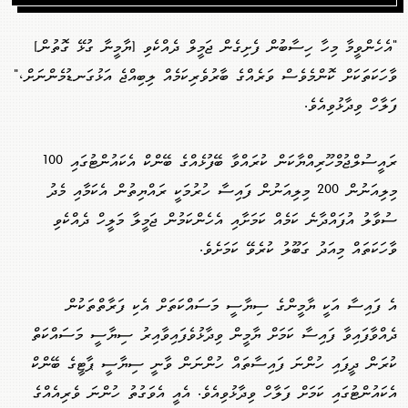
"އެހެންވީމާ މިހާ ހިސާބުން ފެށިގެން ޖަމީލް ދެއްކެވި [ޔާމީނާ ގުޅޭ ގޮތުން]
ވާހަކަތަކަށް ކޮންމެވެސް ވަރެއްގެ ބާރުވެރިކަމެއް ލިބިއްޖެ އަޅުގަނޑުމެންނަށް،"
ފަލާހް ވިދާޅުވިއެވެ.
ރައީސުލްޖުމްހޫރިއްޔާކަން ކުރައްވާ ބޭފުޅެއްގެ ބޭންކް އެކައުންޓުގައި 100
މިލިއަނުން 200 މިލިއަނުން ފައިސާ ހުރުމަކީ ރައްޔިތުން އެކަމާއި މެދު
ސުވާލު އުފައްދާނެ ކަމެއް ކަމަށާއި އެހެންކަމުން ޖަމީލާ މަލީހް ދެއްކެވި
ވާހަކަތައް މިއަދު ގަބޫލު ކުރެވޭ ކަމަށެވެ.
އެ ފައިސާ އަކީ ޔާމީންގެ ސިޔާސީ މަސައްކަތަށް އެކި ފަރާތްތަކުން
ދެއްވާފައިވާ ފައިސާ ކަމަށް ޔާމީން ވިދާޅުވެފައިވާއިރު ސިޔާސީ މަސައްކަތް
ކުރަން ދީފައި ހުންނަ ފައިސާތައް ހުންނަން ވާނީ ސިޔާސީ ޕާޓީގެ ބޭންކް
އެކައުންޓުގައި ކަމަށް ފަލާހް ވިދާޅުވިއެވެ. އެއީ އެވަގުތު ހުންނަ ވެރިއެއްގެ