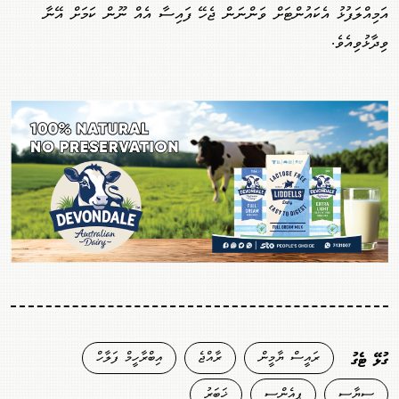
އަމިއްލަފުޅު އެކައުންޓަށް ވަންނަން ޖެހޭ ފައިސާ އެއް ނޫން ކަމަށް އޭނާ
ވިދާޅުވިއެވެ.
ރައީސް ޔާމީން
ރާއްޖެ
އިބްރާހީމް ފަލާހް
ގުޅޭ ޓެގު
ސިޔާސީ
ޕީއެންސީ
ޚަބަރު