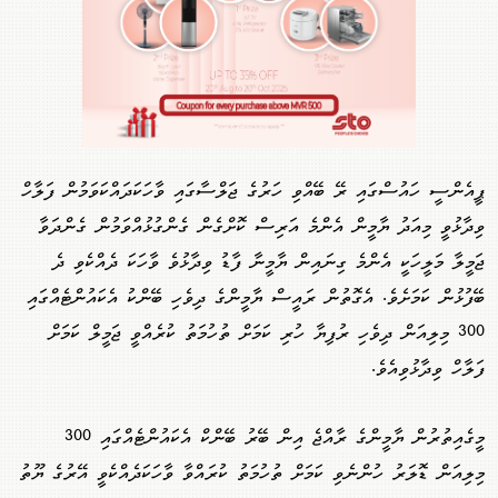
ޕީއެންސީ ހައުސްގައި ރޭ ބޭއްވި ހަރުގެ ޖަލްސާގައި ވާހަކަދައްކަވަމުން ފަލާހް
ވިދާޅުވީ މިއަދު ޔާމީން އެންމެ އަރިސް ކޮށްގެން ގެންގުޅުއްވަމުން ގެންދަވާ
ޖަމީލާ މަލީހަކީ އެންމެ ގިނައިން ޔާމީނާ ފާޑު ވިދާޅުވެ ވާހަކަ ދެއްކެވި ދެ
ބޭފުޅުން ކަމަށެވެ. އެގޮތުން ރައީސް ޔާމީންގެ ދިވެހި ބޭންކު އެކައުންޓެއްގައި
300 މިލިއަން ދިވެހި ރުފިޔާ ހުރި ކަމަށް ތުހުމަތު ކުރެއްވީ ޖަމީލް ކަމަށް
ފަލާހް ވިދާޅުވިއެވެ.
މީގެއިތުރުން ޔާމީންގެ ރާއްޖެ އިން ބޭރު ބޭންކް އެކައުންޓެއްގައި 300
މިލިއަން ޑޮލަރު ހުންނެވި ކަމަށް ތުހުމަތު ކުރައްވާ ވާހަކަދެއްކެވީ އޭރުގެ ޔޫތު