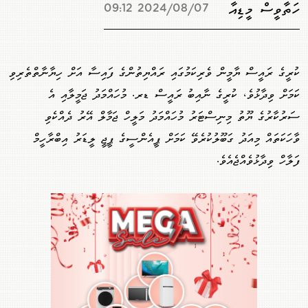
ހަތާވީސް މީޑިއާ
2024/08/07 09:12
ކުރީގެ ރައީސް ޔާމީން ވެރިކަމުގައި ރައްޔިތުންގެ ފައިސާ އަށް ހިޔާނާތްތެރިވި
ކަމަށް ވިދާޅުވެ، ކުރީގެ ނާއިބު ރައީސް ޑރ. މުހައްމަދު ޖަމީލާއި އެ
ސަރުކާރުގެ ޔޫތު މިނިސްޓަރު މުހައްމަދު މަލީހް ޖަމާލް އޭރު ދެއްކެވި
ވާހަކަތައް މިއަދު ގަބޫލުކުރެވޭ ކަމަށް ޕީއެންސީގެ ޕީޖީ ލީޑަރު އިބްރާހީމް
ފަލާހް ވިދާޅުވެއްޖެއެވެ.