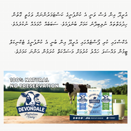
އުރީދޫ އިން ވެސް ވަނީ އެ ކުންފުނީގެ ކަސްޓަމަރުންނަށް ވަގުތީ ގޮތުން
ހިދުމަތްތައް ނުލިބިދާނެ ކަމަށް ބުނެފައެވެ. ސަބަބެއް ހާމައެއް ނުކުރެއެވެ.
އެކްސްގައި ކުރި ޕޯސްޓެއްގައި އުރީދޫ އިން ބުނީ އެ ކުންފުނީގެ ޓެކްނިކަލް
ޓީމުން މައްސަލަ ހައްލު ކުރުމަށް މަސައްކަތް ކުރަމުން އަންނަ ކަމަށެވެ.