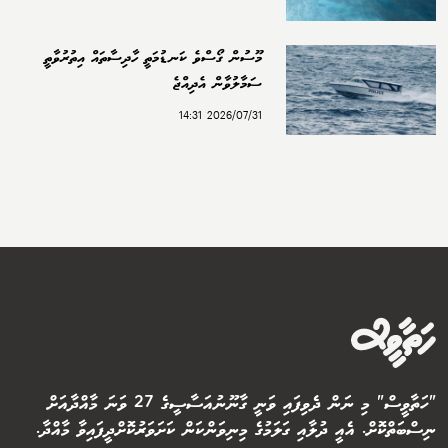
މޫސުން ގޯސްވެ ކަނޑުމަތީ ހާދިސާތައް އިތުރުވާތީ
ސަމާލުވާން އެދިއްޖެ
2026/07/31 14:31
"ހަތާވީސް" މި ނަން ދެވިފައި ވަނީ ގާނޫނުއަސާސީގެ 27 ވަނަ މާއްދާއަށް
ނިސްބަތްކޮށް. އެއީ ދުލާއި ގަލަމުގެ މިނިވަންކަން ކަށަވަރުކޮށްދީފައިވާ މާއްދާ.