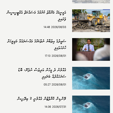
އަމީނީމަގު މަރާމާތު ކުރުމުގެ މަސައްކަތް އެމްޓީސީސީން
ފަށައިފި
2026/08/03 14:48
ސައީދުގެ އިތުބާރު ނެތްކަމުގެ މައްސަލައެއް މަޖިލީހަށް
ހުށަހަޅައިފި
2026/08/01 17:13
ގެއްލުނު ދެ މީހުން އަދިވެސް ނުފެނޭ، ބޮޑު
ސަރަހައްދެއް ބަލައިފި
2026/08/01 05:27
ލޭންޑިން ކްރާފްޓުން ގެއްލުނީ 2 ބިދޭސީން
2026/07/31 14:36