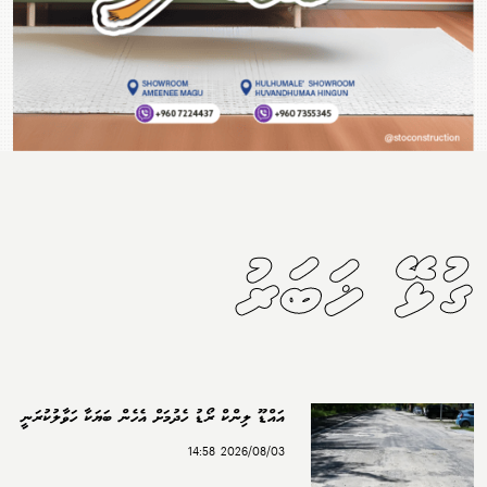
ގުޅޭ ޚަބަރު
އައްޑޫ ލިންކް ރޯޑު ހެދުމަށް އެހެން ބަޔަކާ ހަވާލުކުރަނީ
2026/08/03 14:58