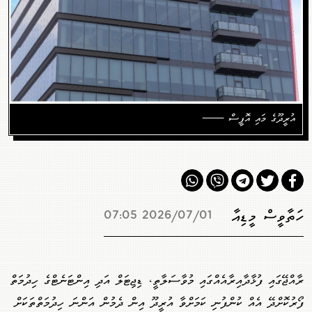
އުރީދޫގެ މައި އޮފީސް ——
ހަތާވީސް މީޑިއާ
2026/07/01 07:05
ރާއްޖޭގައި ފުޅާދާއިރާއެއްގައި މުވާސަލާތީ، ޑިޖިޓަލް އަދި އިންޓަނެޓްގެ ހިދުމަތް
ފޯރުކޮށްދޭ އެއް ކުންފުނި ކަމަށްވާ އުރީދޫ އިން ދެމުން އަންނަ ހިދުމަތްތަކަށް