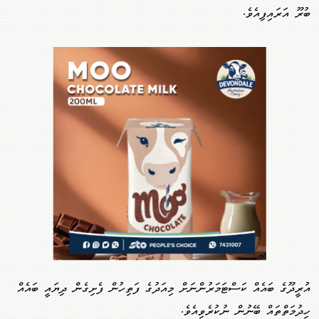
ބުރޫ އަރައިފިއެވެ.
އުރީދޫގެ ބައެއް ކަސްޓަމަރުންނަށް މިއަދުގެ ފަތިހުން ފެށިގެން ދިޔައީ ބައެއް
ހިދުމަތްތައް ބޭނުން ނުކުރެވިއެވެ.