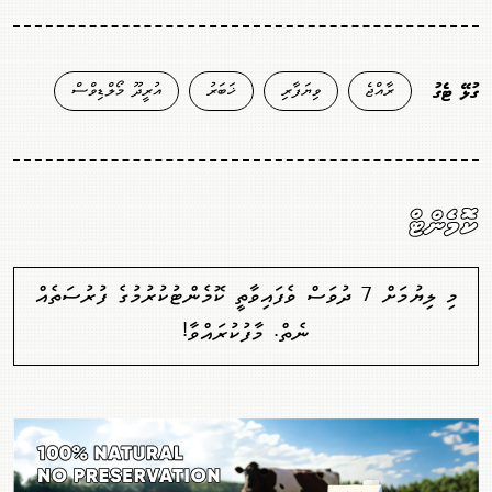
ރާއްޖެ
ވިޔަފާރި
ޚަބަރު
އުރީދޫ މޯލްޑިވްސް
ގުޅޭ ޓެގު
ކޮމެންޓް
މި ލިޔުމަށް 7 ދުވަސް ވެފައިވާތީ ކޮމެންޓުކުރުމުގެ ފުރުސަތެއް
ނެތް. މާފުކުރައްވާ!