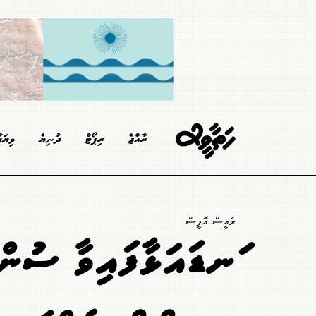
ރާއްޖެ
ރިޕޯޓް
ދުނިޔެ
ވިޔަފ
ރައީސް އޮފީސް
ކަނޑައަޅާފައިވާ ސުންގ