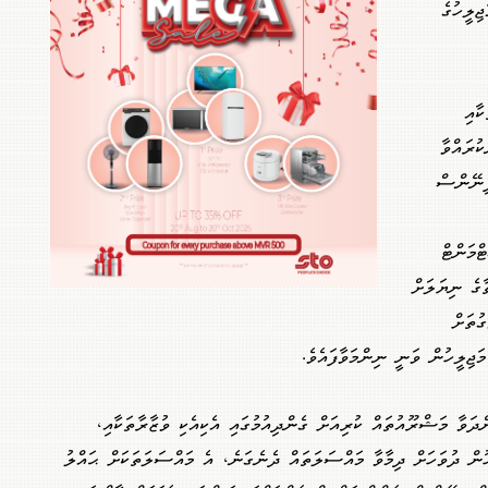
ިލީހުގެ
ާއި
ުރައްވާ
ފިނޭންސް
ްމަންޓް
ާގެ ނިޔަލަށް
ގުތަށް
މަޖިލީހުން ވަނީ ނިންމަވާފައެވެ.
ަވާ މަޝްރޫއުތައް ކުރިއަށް ގެންދިއުމުގައި އެކިއެކި ވުޒާރާތަކާއި،
ން ދުވަހަށް ދިމާވާ މައްސަލަތައް ދެނެގަނެ، އެ މައްސަލަތަކަށް ޙައްލު