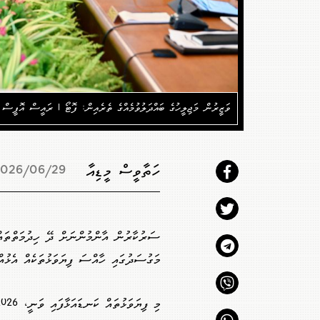
ވަޒީރުން މަޖިލީހުގެ ބައްދަލުވުމެއްގެ ތެރެއިން: ފޮޓޯ | ރައީސް އޮފީސް
ހަތާވީސް މީޑިއާ
026/06/29 18:55
ސަރުކާރުން އާންމުންނަށް ދޭ ހިދުމަތްތައް
މަގުސަދުގައި ހާއްސަ ފިޔަވަޅުތަކެއް އެޅުއް