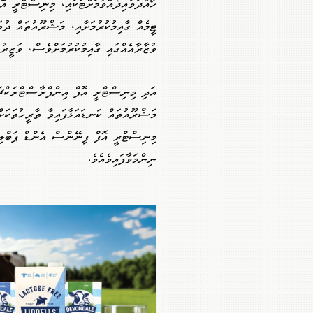
ހޯއްދަވައިދެއްވުމަށްޓަކައި، މިނިސްޓްރީ އ
ޓީމެއް ގާއިމުކުރުމަށާއި، މަޝްރޫއުތައް ދު
ވުޒާރާއެއްގައި ގާއިމުކުރުމަށްވެސް، ވަޒީރު
އަދި މިނިސްޓްރީ އޮފް އިންފްރާސްޓްރަކްޗ
މަޝްރޫއުތައް ކަނޑައަޅާފައިވާ ތާރީހުތަކަށް
މިނިސްޓްރީ އޮފް ފިނޭންސް އެންޑް ޕަބްލިކ
ނިންމަވާފައިވެއެވެ.