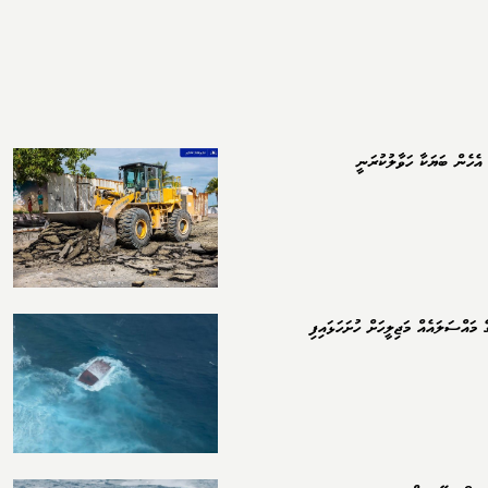
އެހެން ބަޔަކާ ހަވާލުކުރަނީ
 މައްސަލައެއް މަޖިލީހަށް ހުށަހަޅައިފި