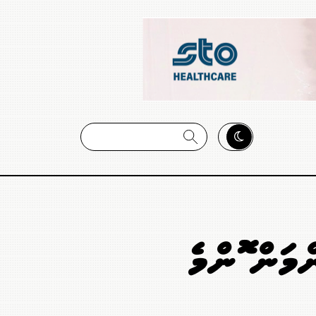
މަން ކޮންމެ