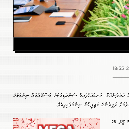
2
 ހަރުދަނާކޮށް، ކަނޑައަޅާފައިވާ ސުންގަޑިތަކަށް މަޝްރޫއުތައް ނިންމުމުގެ
ވުމަށް ވަޒީރުންގެ މަޖިލީހުން ނިންމަވައިފިއެވެ.
މި ފިޔަވަޅުތައް ކަނޑައަޅާފައި ވަނީ، 2026 ޖޫން 28