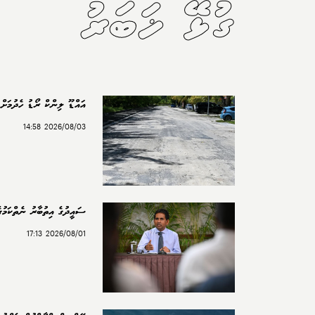
ގުޅޭ ޚަބަރު
އައްޑޫ ލިންކް ރޯޑު ހެދުމަށް 
2026/08/03 14:58
ސައީދުގެ އިތުބާރު ނެތްކަމުގެ
2026/08/01 17:13