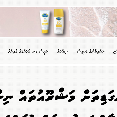
ާރި
ރައްޔިތުންގެ މަޖިލިސް
ސިއްހަތު
ރައީސް ޑރ. މުހައްމަދު މުއިއްޒު
ަޑިތަކަށް މަޝްރޫއުތައް ނިން