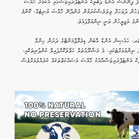
ޮފް ފިނޭންސް އެންޑް ޕަބްލިކް އެންޓަޕްރައިޒަސްގައި އެކަމަށް ހާއްސަ
ވަހުން ދުވަހަށް ވިލަރެސްކުރަމުން ގެންދާނޭ ހާއްސަ ޔުނިޓެއް، ކޮންމެ
ންގެ މަޖިލީހުން ވަނީ ނިންމަވާފައެވެ.
ަރ، ހައުސިން އެންޑް އާބަން ޑިވެލޮޕްމަންޓްގެ ދަށުން ހިންގާ
 ނިންމުމަށްޓަކައި، އެ މަޝްރޫއުތައް ހަވާލުކޮށްފައިވާ ކުންފުނިތަކާއި،
ް އެންޓަޕްރައިޒަސްއާއެކު ހާއްސަ މަސައްކަތްތަކެއް ކުރެއްވުމަށްވެސް