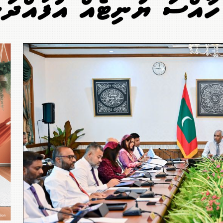
ހާއްސަ ޔުނިޓެއް އުފައްދަނ