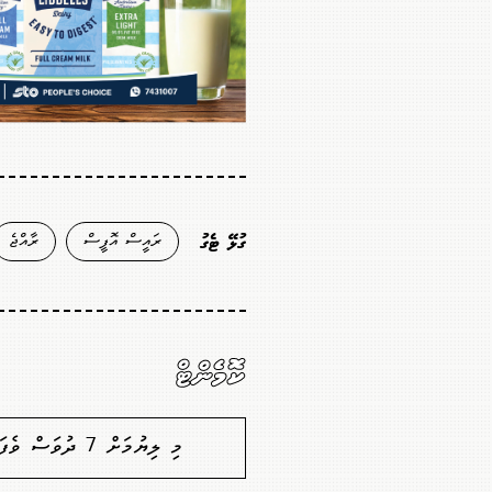
ރައީސް އޮފީސް
ރާއްޖެ
ގުޅޭ ޓެގު
ކޮމެންޓް
މި ލިޔުމަށް 7 ދުވަސް ވެފައިވާތީ ކޮމެންޓުކުރުމުގެ ފުރުސަތެއް ނެތް. މާފުކުރައްވާ!