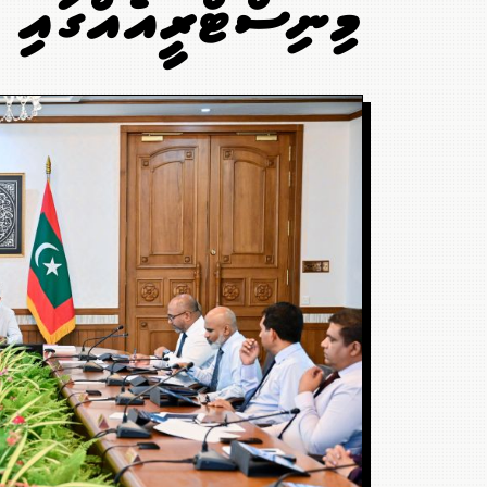
މިނިސްޓްރީއެއްގައި 