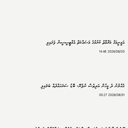
އަމީނީމަގު މަރާމާތު ކުރުމުގެ މަސައްކަތް އެމްޓީސީސީން ފަށައިފި
2026/08/03 14:48
ގެއްލުނު ދެ މީހުން އަދިވެސް ނުފެނޭ، ބޮޑު ސަރަހައްދެއް ބަލައިފި
2026/08/01 05:27