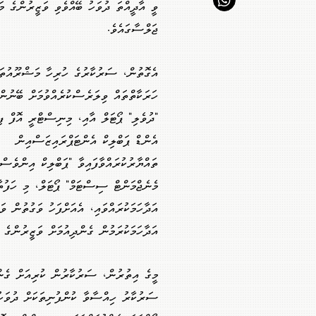
ވީ އާދީއްތަ ދުވަހު ބޭއްވެވި ވަޒީރުންގެ މަޖ
ޖަލްސާގައެވެ.
އެގޮތުން، ސަރުކާރުގެ ހުރިހާ މަޝްރޫއުތަކ
ހަރަކާތްތައް ވިލަރެސްކުރެއްވުމަށް ބޭނުންކ
"ދުވެލި" ޕޯޓަލް އާއި، މިނިސްޓްރީ އޮފް 
އެންޑް ޕަބްލިކް އެންޓަޕްރައިޒަސްއިން
ތައްޔާރުކުރައްވާފައިވާ "ޕަބްލިކް އިންވެސްޓ
މެނެޖްމަންޓް ސިސްޓަމް" ޕޯޓަލް، މި ހަފުތ
އަދާހަމަކުރައްވައި، އެއަށްފަހު ވަގުތުން ވަ
އަދާހަމަކުރަމުން ގެންދިއުމަށް ވަޒީރުންގެ 
މީގެ އިތުރުން، ސަރުކާރުން ކުރިއަށް ގެންދ
ސަރުކާރު ހިއްސާވާ ކުންފުނިތަކަށް ދުވަހު