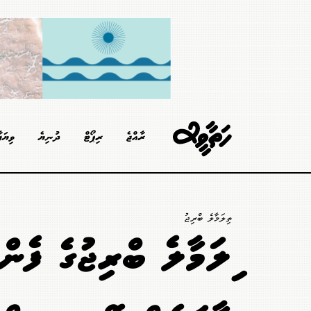
ރާއްޖެ
ރިޕޯޓް
ދުނިޔެ
ވިޔަފ
ތިލަމާލެ ބްރިޖު
ތިލަމާލެ ބްރިޖުގެ ފެ