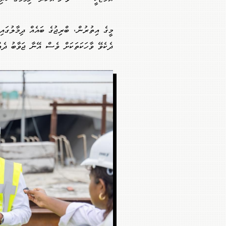
މީގެ އިތުރުން، ބްރިޖުގެ ބައެއް ދިމާލުގައ
ދެކެވޭ ވާހަކަތަކަށް ވެސް އޭނާ ޖަވާބު ދެއް