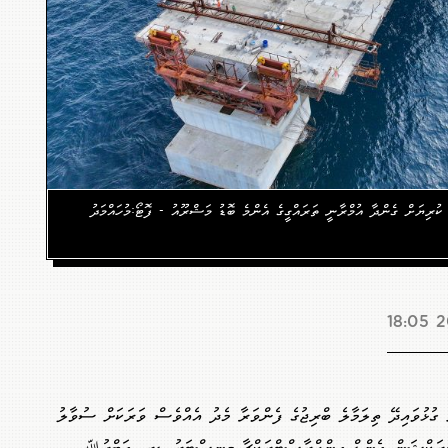
 ކުރިޔަށް ގެންދާ އުމްރާނީ ތަރައްގީގެ އެންމެ ބޮޑު މަޝްރޫއު - ފޮޓޯ:މުހައްމަދު
2
ި ގުޅުވައިދޭ ތިލަމާލެ ބްރިޖުގެ ފެންވަރާ މެދު އެއްވެސް ވަރަކަށް ސުވާލު