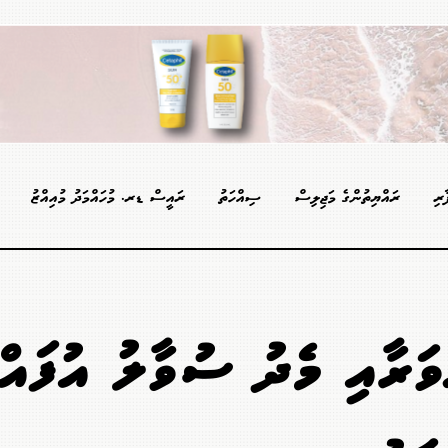
ާރި
ރައްޔިތުންގެ މަޖިލިސް
ސިއްހަތު
ރައީސް ޑރ. މުހައްމަދު މުއިއްޒު
ންވަރާއި މެދު ސުވާލު އުފައް