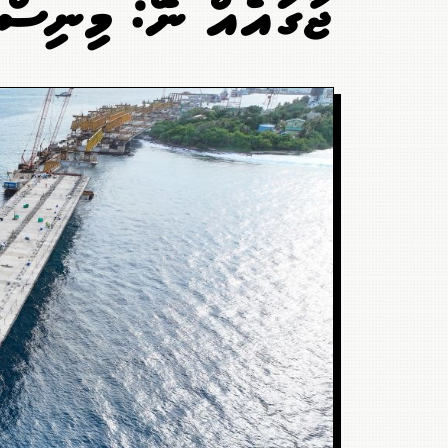
ޖާގައެއް ނެތް: މިނިސް