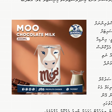
ްޓްރަކްޝަން އެންޑް އިންފްރާސްޓްރަކްޗާ މިނިސްޓަރު ޑރ. އަބްދުﷲ
ްވެރިންނަށް
ސައިޓަށް
ީ، އިންޑިއާ
އެފްކޮންސް
އް ނެތި
ުންދާ
 ސަރުކާރާ
ކަމާ އެކު
ން އޭނާ
ތުގައި