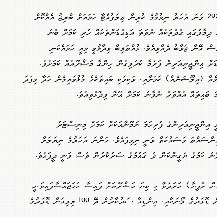
މިނިސްޓަރު ވިދާޅުވި ގޮތުގައި އަމާޒަކީ 2027 ވަނަ އަހަރު ނިމުމުގެ ކުރިން ތިލަފުއްޓާ ހަމައަށް ބްރިޖު އެއްކޮށް
ް ދިމާލުގައި ގުދުތަކެއް ނުވަތަ އަޑިގުޑަންތަކެއް ހުރި ކަމަށް ބުނެ
ް އޭނާ ޖަވާބު ދެއްވިއެވެ. މުއްތަލިބް ވިދާޅުވީ މިއީ ހަމައެކަނި
ޑަށް އިންޖީނިއަރިން ފަރުމާ ކުރެވިގެން ހިންގާ މަޝްރޫއެއް ކަމަށެވެ.
ެއް (އިލޫޝަނެއް) ކަމަށާއި، ވަކިވަކި ބައިތަކެއް ގުޅުވައިގެން ހަދާ މިފަދަ
 ބައިތައް އެއްވަރު ނުވާނެ ކަމަށް އޭނާ ވިދާޅުވިއެވެ.
 އިންޖީނިއަރިންގެ ފުރިހަމަ ނަމޫނާއަކަށް ކަމަށް މިނިސްޓަރު
ޅުވިއެވެ. މިހާރު މި މަޝްރޫއުގެ 72 އިންސައްތަ މަސައްކަތް ވަނީ ނިމިފައެވެ. އަންނަ އަހަރުގެ ނިޔަލަށް
ށޭނެ ކަމުގެ ޔަގީންކަން ދެ ގައުމުގެ ސަރުކާރުން ވެސް ވަނީ ދީފައެވެ.
 މިލިއަން ޑޮލަރު (7.7 ބިލިއަން ރުފިޔާ) ހަރަދުވާ މި ބިޔަ މަޝްރޫއަށް ފައިސާ ހަމަޖައްސާފައިވަނީ
އިންޑިއާގެ އެގްޒިމް ބޭންކުގެ 400 މިލިއަން ޑޮލަރުގެ ލޯނަކާއި، އިންޑިއާ ސަރުކާރުން ދޭ 100 މިލިއަން ޑޮލަރުގެ