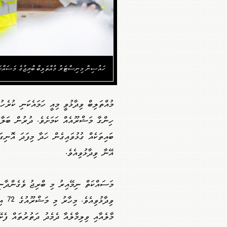
ހައުސިން މިނިސްޓަރު މުއްތަލިބް ބްރިޖުގެ މަސައްކަތ
މުއްތަލިބް ވިދާޅުވީ މިއީ ހަމައެކަނި ކުރެހ
ހިންގާ މަޝްރޫއެއް ކަމަށެވެ. ދުރުން ބަލާއ
ބައިތަކެއް ގުޅުވައިގެން ހަދާ މިފަދަ އޮނިގ
އޭނާ ވިދާޅުވިއެވެ.
މަސައްކަތް ނިމޭއިރު މި ބްރިޖު ވެގެންދާނީ
ވިދާ
މާލެއާއި ވިލިމާލެއާ ދެމެދު ދަތުރުތައް ފެ