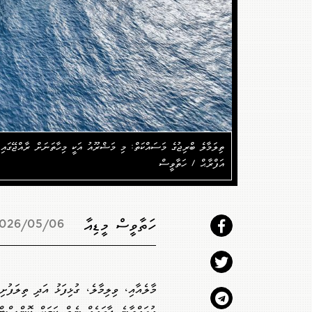
ތިލަމާލެ ބްރިޖުގެ މަސައްކަތް: މި މަޝްރޫއު އަކީ މިހާތަނަށް ރާއްޖޭގައި
އަފްރާޙް / ހަތާވީސް
ހަތާވީސް މީޑިއާ
026/05/06 18:05
މާލެއާއި، ވިލިމާލެ، ގުޅިފަޅު އަދި ތިލަފުށ