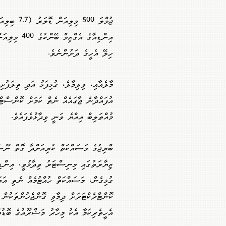
ޖުމްލަ 500
ހިލޭ އެހީގެ ދަށުންނެވެ.
މާލެއާއި، ވިލިމާލެ، ގުޅިފަޅު އަދި ތިލަފުށ
އުފައްދާނެ ޖާގައެއް ނެތް ކަމަށް ކޮންސ
މުއްތަލިބް އިއްޔެ ވަނީ ވިދާޅުވެފައެވެ.
ބްރިޖުގެ މަސައްކަތް ކުރިއަށްދާ ގޮތް ނޫސ
ޒިޔާރަތުގައި މިނިސްޓަރު ވިދާޅުވީ، އިންޑ
ގުޅިގެން، މަސައްކަތް ހުއްޓުމެއް ނެތި އަވ
ކޮންޓްރެކްޓަރަށް ދިމާވި ގޮންޖެހުންތަކުން
އެހީތެރިކަމާ އެކު މިހާރު މަޝްރޫއުގެ ބޮޑުބަ