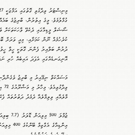
ގުޅާލުމެވެ. މީގެ އިތުރުން، ބްރިޖުގެ ބައެއ
ސޯޝަލް މީޑިއާގައި ދެކެވޭ ވާހަކަތަކަށް ވެސ
ކުރެހުމެއް ނޫން ކަމަށާއި، މިއީ ވަރަށް ބޮ
ދުރުން ބަލާއިރު ފެންނަ ގޮތަކީ ހީވާ ހީވުމ
އޮނިގަނޑެއްގައި އެފަދަ އައިބެއް ހުރި ނަމަ
މަސައްކަތް ނިމޭއިރު މި ބްރިޖު ވެގެންދާނީ
ވިދާ
މާލެއާއި ވިލިމާލެއާ ދެމެދު ދަތުރުތައް ފެ
ޖުމްލަ 500