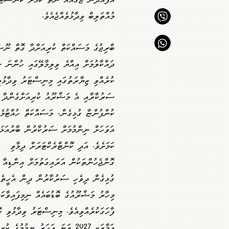
އުފައްދާނެ ޖާގައެއް ނެތް ކަމަށް ކޮންސ
މުއްތަލިބް ވިދާޅުވެއްޖެއެވެ.
ބްރިޖުގެ މަސައްކަތް ކުރިއަށްދާ ގޮތް ނޫސ
ދައްކާލުމަށް އިއްޔެ ވިލިމާލޭގައި ހުންނަ 
ކުރެއްވި ޒިޔާރަތުގައި މިނިސްޓަރު ވިދާޅުވ
ސަރުކާރާއި އެ މަޝްރޫއު ކުރިއަށްގެންދާ 
ކުންފުންޏާ ގުޅިގެން، މަސައްކަތް ހުއްޓުމެ
އަވަހަށް ނިންމުމަށް ސަރުކާރުން ބާރުއަޅަމ
ކަމަށެވެ. އަދި ކޮންޓްރެކްޓަރަށް ދިމާވި
ގޮންޖެހުންތަކުން އަރައިގަތުމަށް އިންޑިއާ
ގުޅިގެން ދިވެހި ސަރުކާރުން ދިން އެހީތެރި
މިހާރު މަޝްރޫއުގެ ބޮޑުބައެއް ނިމިފައިވާކަ
ފާހަގަކުރެއްވިއެވެ. މިނިސްޓަރު ވިދާޅުވި ގޮ
އަމާޒަކީ 2027 ވަނަ އަހަރު ނިމުމުގެ ކުރިން ތިލަފުއްޓާ ހަމައަށް ބްރިޖު އެއްކޮށް ގުޅާލުމެވެ.