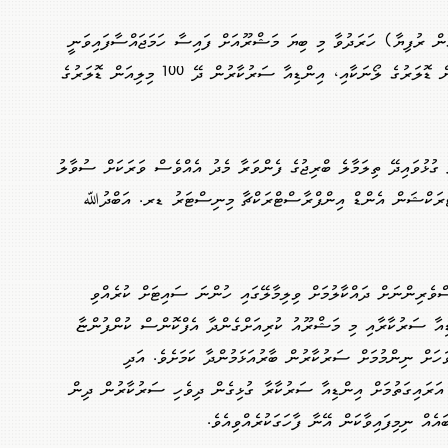
 މިލިއަން ޑޮލަރު (7.7 ބިލިއަން ރުފިޔާ) ހަރަދުވާ މި ބިޔަ މަޝްރޫއަށް ފައިސާ ހަމަޖައްސާފައިވަނީ
އިންޑިއާގެ އެގްޒިމް ބޭންކުގެ 400 މިލިއަން ޑޮލަރުގެ ލޯނަކާއި، އިންޑިއާ ސަރުކާރުން ދޭ 100 މިލިއަން ޑޮލަރުގެ
ި ގުޅުވައިދޭ ތިލަމާލެ ބްރިޖުގެ ފެންވަރާ މެދު އެއްވެސް ވަރަކަށް ސުވާލު
ްޓްރަކްޝަން އެންޑް އިންފްރާސްޓްރަކްޗާ މިނިސްޓަރު ޑރ. އަބްދުﷲ
ްވެރިންނަށް ދައްކާލުމަށް ވިލިމާލޭގައި ހުންނަ ސައިޓަށް ކުރެއްވި
ިއާ ސަރުކާރާއި މި މަޝްރޫއު ކުރިއަށްގެންދާ އެފްކޮންސް ކުންފުންޏާ
ަހަށް ނިންމުމަށް ސަރުކާރުން ބާރުއަޅަމުންދާ ކަމަށެވެ. އަދި
 އަރައިގަތުމަށް އިންޑިއާ ސަރުކާރާ ގުޅިގެން ދިވެހި ސަރުކާރުން ދިން
އެއް ނިމިފައިވާކަން އޭނާ ފާހަގަކުރެއްވިއެވެ.