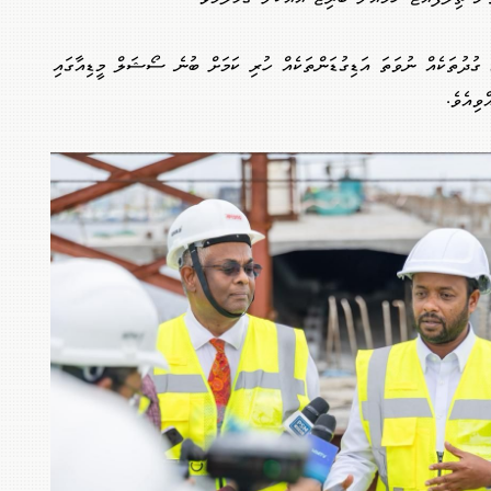
ި ގުދުތަކެއް ނުވަތަ އަޑިގުޑަންތަކެއް ހުރި ކަމަށް ބުނެ ސޯޝަލް މީޑިއާގައި
ވިއެވެ.