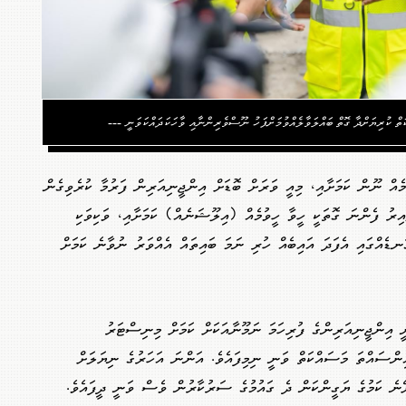
ް ކުރިޔަށްދާ ގޮތް ބައްލަވާލެއްވުމަށްފަހު ނޫސްވެރިންނާއި ވާހަކަދައްކަވަނީ ---
ުމެއް ނޫން ކަމަށާއި، މިއީ ވަރަށް ބޮޑަށް އިންޖީނިއަރިން ފަރުމާ ކުރެވިގެން
ިރު ފެންނަ ގޮތަކީ ހީވާ ހީވުމެއް (އިލޫޝަނެއް) ކަމަށާއި، ވަކިވަކި
ަނޑެއްގައި އެފަދަ އައިބެއް ހުރި ނަމަ ބައިތައް އެއްވަރު ނުވާނެ ކަމަށް
 އިންޖީނިއަރިންގެ ފުރިހަމަ ނަމޫނާއަކަށް ކަމަށް މިނިސްޓަރު
ޅުވިއެވެ. މިހާރު މި މަޝްރޫއުގެ 72 އިންސައްތަ މަސައްކަތް ވަނީ ނިމިފައެވެ. އަންނަ އަހަރުގެ ނިޔަލަށް
ށޭނެ ކަމުގެ ޔަގީންކަން ދެ ގައުމުގެ ސަރުކާރުން ވެސް ވަނީ ދީފައެވެ.