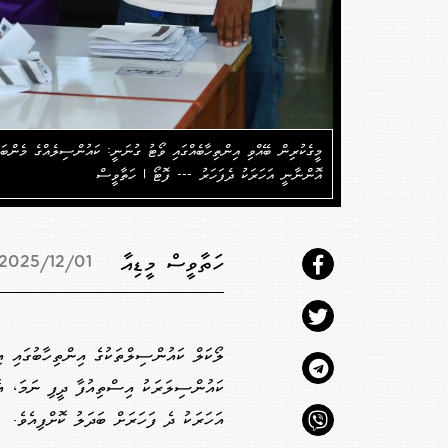
މީގެކުރިން ބޭއްވި އިންތިހާބެއްގައި ވޯޓު ގުނަނީ: ކައުންސިލެއްގެ މެންބ
އޮންނާނީ އަހަރަކު ދެފަހަރު --- ފޮޓޯ | ހަތާވީސް
ހަތާވީސް މީޑިއާ
2025/12/01 16:06
ލޯކަލް ކައުންސިލްތަކުގެ އިންތިހާބުގައި 
ކައުންސިލަރަކު އިސްތިއުފާ ދީފި ނަމަ، އ
އަހަރަކު ދެ ފަހަރަށް ބަދަލު ކޮށްފިއެވެ.