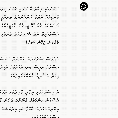
ގާނޫނުގައި މިހާރު އޮންނަނީ ކައުންސިލެއް
ގޮނޑިއެއް ނުވަތަ އަންހެނުންގެ ތަރައްގީ 
މަސައްކަތް ކުރާ ކޮމެޓީތަކުން ކޮމެޓީއެއްގެ
ހުސްވެފައިވާ ނަމަ 60 ދުވަހުގެ ތެ
ބާއްވަން ޖެހޭނެ ކަމަށެވެ.
ނަމަވެސް ސަރުކާރުން ގާނޫނަށް ގެނެސްފަ
އިސްލާހު ރައީސް ޑރ. މުހައްމަދު މުއިއްޒ
މިއަދު ތަސްދީގު ކުރައްވަވައިފައެވެ.
އެ އިސްލާހުގައި އިދާރީ ދާއިރާތައް ލާމަރު
އުސޫލުން ހިންގުމުގެ ގާނޫނުގެ ދަށުން ލޯ
އިންތިހާބުކުރަން ބާއްވާ ބައި-އިލެކްޝަން 
އިސްލާހުކޮށްފައެވެ.