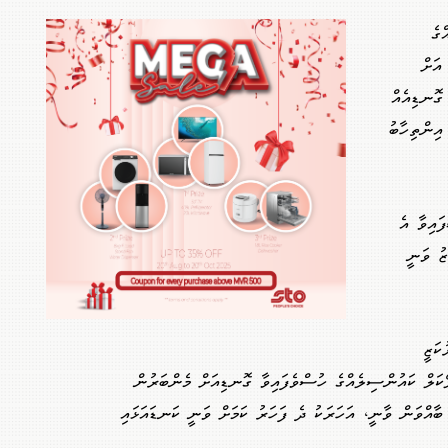
ގެ
އަށް
 ގޮނޑިއެއް
ރޭގައި އިންތިހާބު
އިވާ އެ
ު ވަނީ
ކަޒީ
ކަލް ކައުންސިލެއްގެ ހުސްވެފައިވާ ގޮނޑިއަށް މެންބަރުން
ބާއްވަން ވާނީ، އަހަރަކު ދެ ފަހަރު ކަމަށް ވަނީ ކަނޑައަޅައި