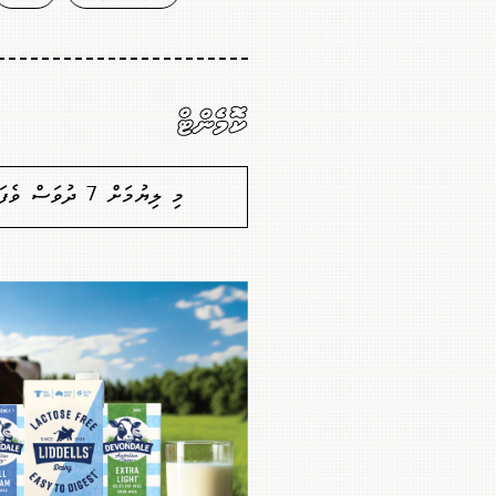
ކޮމެންޓް
މި ލިޔުމަށް 7 ދުވަސް ވެފައިވާތީ ކޮމެންޓުކުރުމުގެ ފުރުސަތެއް ނެތް. މާފުކުރައްވާ!