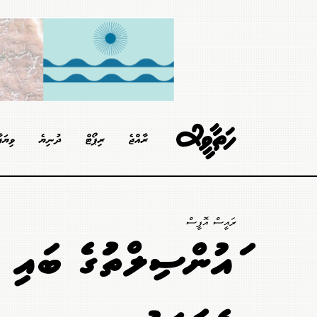
ރާއްޖެ
ރިޕޯޓް
ދުނިޔެ
ވިޔަފ
ރައީސް އޮފީސް
ކައުންސިލްތަކުގެ ބައި