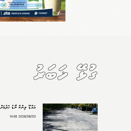
ގުޅޭ ޚަބަރު
އައްޑޫ ލިންކް ރޯޑު ހެދުމަށް 
2026/08/03 14:58