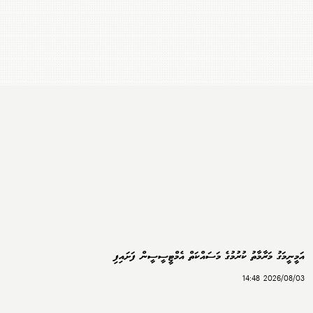
އަމީނީމަގު މަރާމާތު ކުރުމުގެ މަސައްކަތް އެމްޓީސީސީން ފަށައިފި
2026/08/03 14:48