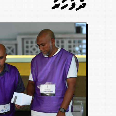
ދެފަހަރު