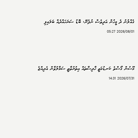
ގެއްލުނު ދެ މީހުން އަދިވެސް ނުފެނޭ، ބޮޑު ސަރަހައްދެއް ބަލައިފި
2026/08/01 05:27
މޫސުން ގޯސްވެ ކަނޑުމަތީ ހާދިސާތައް އިތުރުވާތީ ސަމާލުވާން އެދިއްޖެ
2026/07/31 14:31