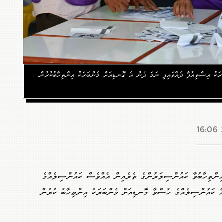
ަރަކު އިސްތިއުފާ ދެއްވައިފި ނަމަ ދެން އެ ގޮނޑިއަށް މެންބަރަކު އިންތިހާބުކުރުން
އިންތިހާބުވާ ކައުންސިލަރުންގެ ތެރެއިން އެއްވެސް ކައުންސިލެއްގެ
ެ ކައުންސިލެއްގެ ހުސްވާ ގޮނޑިއަށް މެންބަރަކު އިންތިހާބު ކުރުން