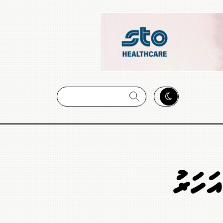
ހަރަކު