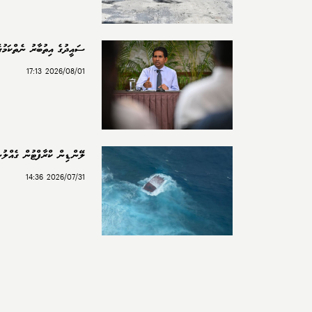
ސައީދުގެ އިތުބާރު ނެތްކަމުގެ
2026/08/01 17:13
ލޭންޑިން ކްރާފްޓުން ގެއްލުނީ 2 ބިދޭ
2026/07/31 14:36