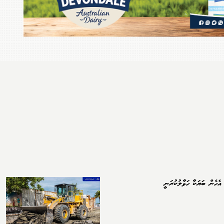
އެހެން ބަޔަކާ ހަވާލުކުރަނީ