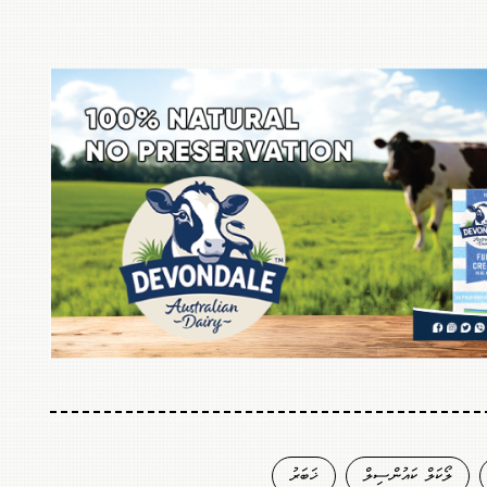
ލޯކަލް ކައުންސިލް
ޚަބަރު