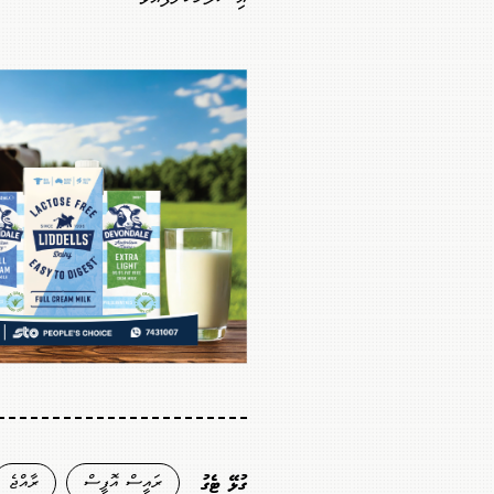
ރައީސް އޮފީސް
ރާއްޖެ
ގުޅޭ ޓެގު