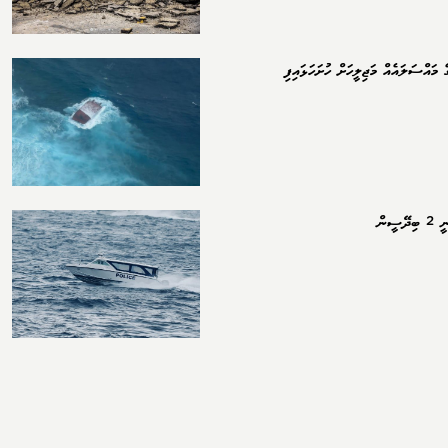
 މައްސަލައެއް މަޖިލީހަށް ހުށަހަޅައިފި
ސީން