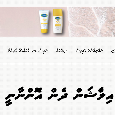
ާރި
ރައްޔިތުންގެ މަޖިލިސް
ސިއްހަތު
ރައީސް ޑރ. މުހައްމަދު މުއިއްޒު
 އިލެކްޝަން ދެން އޮންނާނީ އަ