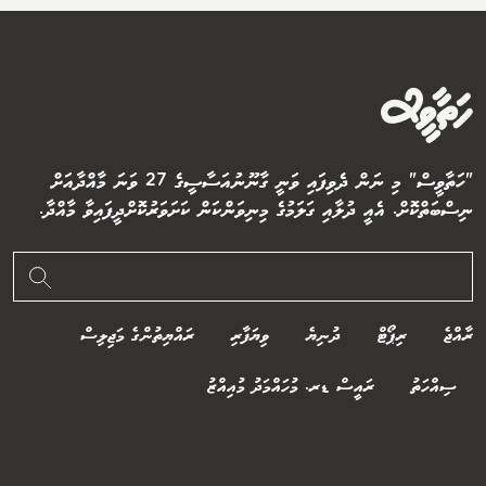
"ހަތާވީސް" މި ނަން ދެވިފައި ވަނީ ގާނޫނުއަސާސީގެ 27 ވަނަ މާއްދާއަށް
ނިސްބަތްކޮށް. އެއީ ދުލާއި ގަލަމުގެ މިނިވަންކަން ކަށަވަރުކޮށްދީފައިވާ މާއްދާ.
ރާއްޖެ
ރިޕޯޓް
ދުނިޔެ
ވިޔަފާރި
ރައްޔިތުންގެ މަޖިލިސް
ސިއްހަތު
ރައީސް ޑރ. މުހައްމަދު މުއިއްޒު