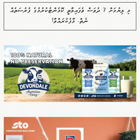
މި ލިޔުމަށް 7 ދުވަސް ވެފައިވާތީ ކޮމެންޓުކުރުމުގެ ފުރުސަތެއް
ނެތް. މާފުކުރައްވާ!