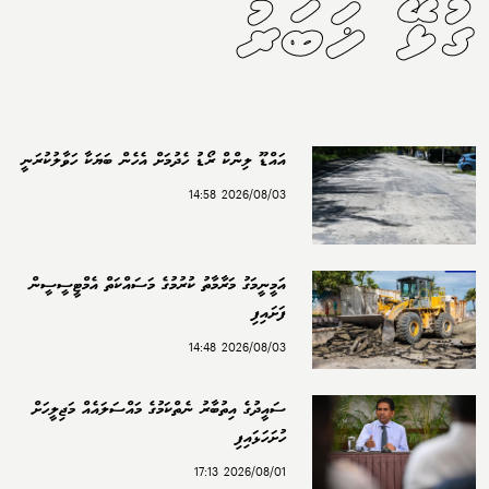
ގުޅޭ ޚަބަރު
އައްޑޫ ލިންކް ރޯޑު ހެދުމަށް އެހެން ބަޔަކާ ހަވާލުކުރަނީ
2026/08/03 14:58
އަމީނީމަގު މަރާމާތު ކުރުމުގެ މަސައްކަތް އެމްޓީސީސީން
ފަށައިފި
2026/08/03 14:48
ސައީދުގެ އިތުބާރު ނެތްކަމުގެ މައްސަލައެއް މަޖިލީހަށް
ހުށަހަޅައިފި
2026/08/01 17:13