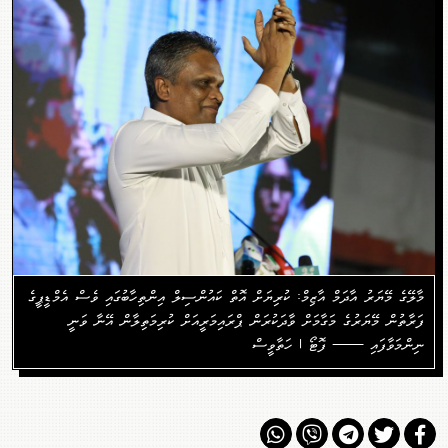
މާލޭގެ މޭޔަރު އާދަމް އާޒިމް: ކުރިޔަށް އޮތް ކައުންސިލް އިންތިހާބުގައި ވެސް އެމްޑީޕީގެ
ފަރާތުން މޭޔަރުގެ މަގާމަށް ވާދަކުރަން ޕްރައިމަރީއަށް ކުރިމަތިލާން އޭނާ ވަނީ
ނިންމަވާފައި —— ފޮޓޯ | ހަތާވީސް