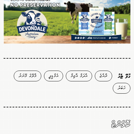
ރާއްޖެ
އާދަމް އާޒިމް
އެމްޑީޕީ
މާލޭގެ މޭޔަރު
ގުޅޭ ޓެގު
ޚަބަރު
ކޮމެންޓް