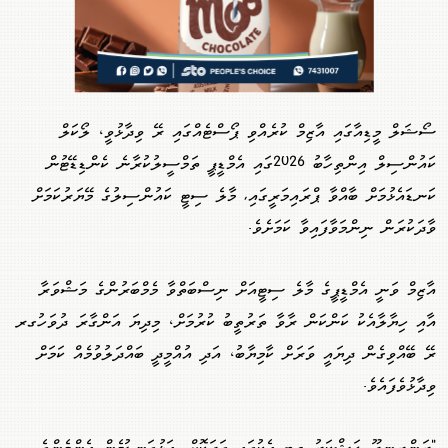
ސޯޝަލް މީޑިއާގައި އާޒިމް ކުރެއްވި ޕޯސްޓެއްގައި ރޭ ވިދާޅުވީ، ލޯކަލް
ކައުންސިލް އިންތިހާބު 2026ގައި އެމްޑީޕީ ތަމްސީލުކުރާނެ ކެންޑިޑޭޓުން
ކަނޑައެޅުމަށް ބާއްވާ ޕްރައިމަރީގައި, މާލެ ސިޓީ ކައުންސިލުގެ މޭޔަރުކަމަށް
ވާދަކުރަން ނިންމަވާފައިވާ ކަމަށެވެ.
އާޒިމް ވަނީ ‏އެމްޑީޕީގެ މާލެ ސިޓީއަށް ނިސްބަތްވާ މެމްބަރުންގެ މަޝްވަރާ
އާއި ހިޔާލާއެކު ކަންކަން ރާވާ ތަރުތީބު ކުރުމަށް، މިދިޔަ އަންގާރަ ދުވަހުގރ
ރޭ ބޭއްވިގެން ދިޔައީ ވަރަށް ކާމިޔާބު، އަދި އުއްމީދީ ބައްދަލުވުމެއް ކަމަށް
ވިދާޅުވެފައެވެ.