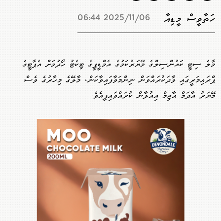
ހަތާވީސް މީޑިއާ
2025/11/06 06:44
މާލެ ސިޓީ ކައުންސިލްގެ މޭޔަރުކަމުގެ އެމްޑީޕީގެ ޓިކެޓު ހޯދުމަށް އެޕާޓީގެ
ޕްރައިމަރީގައި ވާދަކުރައްވަން ނިންމަވާފައިވާކަން، މާލޭގެ މިހާރުގެ ވެސް
މޭޔަރު އާދަމް އާޒިމް އިއުލާން ކުރައްވައިފިއެވެ.