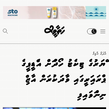
އާދަމް އާޒިމް
މޭޔަރުގެ ޓިކެޓު ހޯދުމަށް އެމްޑީޕީގެ
ޕްރައިމަރީގައި ވާދަކުރަން އާޒިމް
ނިންމަވައިފި