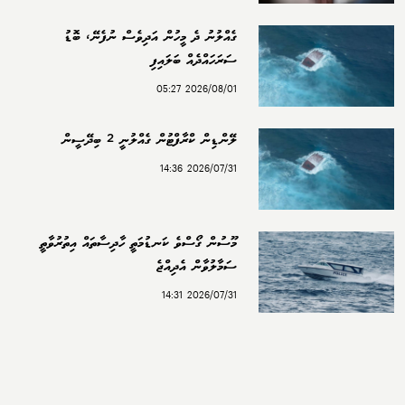
ގެއްލުނު ދެ މީހުން އަދިވެސް ނުފެނޭ، ބޮޑު
ސަރަހައްދެއް ބަލައިފި
2026/08/01 05:27
ލޭންޑިން ކްރާފްޓުން ގެއްލުނީ 2 ބިދޭސީން
2026/07/31 14:36
މޫސުން ގޯސްވެ ކަނޑުމަތީ ހާދިސާތައް އިތުރުވާތީ
ސަމާލުވާން އެދިއްޖެ
2026/07/31 14:31