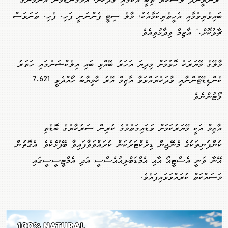
"‏ރަންރީނދޫ ލަޝްކަރު ތިބީ އެކުގައި ގަދަކޮށް. އަޅުގަނޑުމެން އެންމެންގެ
ބައިވެރިވުމާއި އެހީތެރިކަމާއެކު، މާލެ ސިޓީ ފެންނަނީ ފަހި، ފެހި، ތަނަވަސް
ޗާލުކޮށް،" އާޒިމް ވިދާޅުވިއެވެ.
މާލޭގެ މޭޔަރަކު ހޮވުމަށް މިދިޔަ އަހަރު ބޭއްވި ބައި އިލެކްޝަނުގައި ހަތަރު
ކެންޑިޑޭޓުންނާއި ވާދަކުރައްވަވާ އާޒިމް އޭރު ކާމިޔާބު ހޯއްދެވީ 7،621
ވޯޓުންނެވެ.
އާޒިމް އަކީ މޭޔަރުކަމަށް ވަޑައިގަތުމުގެ ކުރިން ސަރުކާރުގެ ބޮޑެތި
ކުންފުނިތަކުގެ މެނޭޖިން ޑިރެކްޓަރުކަން ކުރައްވަވާފައިވާ ބޭފުޅެކެވެ. އެގޮތުން
އޭނާ ވަނީ އެސްޓީއޯ އާއި އެމްޑަބްލިއުއެސްސީ އަދި އެމްޓީސީސީގައި
މަސައްކަތް ކުރައްވަވައިފައެވެ.