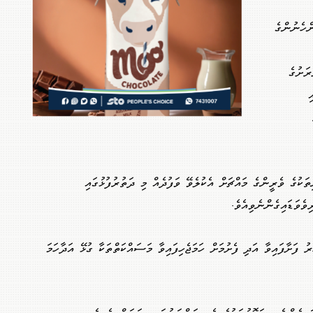
ްހެނުންގެ
ރަށުގެ
ި
ކުގެ ވެރީންގެ މައްޗަށް އެކުލެވޭ ވަފުދެއް މި ދަތުރުފުޅުގައި
ވެވަޑައިގެންނެވިއެވެ.
 ފަށާފައިވާ އަދި ފެށުމަށް ހަމަޖެހިފައިވާ މަސައްކަތްތަކާ ގުޅޭ އަދާހަމަ