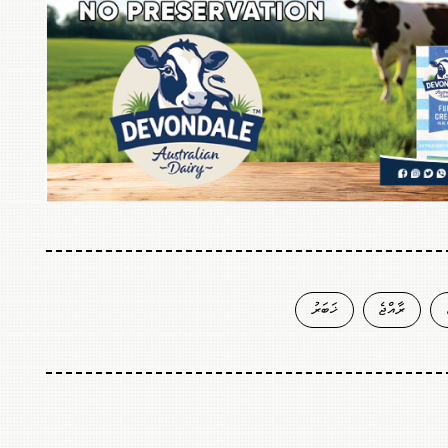
ރާއްޖެ
ޚަބަރު