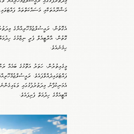
މިދަތުރުފުޅުގައި ރައީސުލްޖުމްހޫރިއްޔާ ވަޑ
މަޝްރޫއުތަކާއި މަސައްކަތްތައް ފައްޓަވައި
އެގޮތުން، ރައީސުލްޖުމްހޫރިއްޔާގެ މިދަތުރު
ގޮތުން، އާރްޓީއެލް ފެރީ ނިޒާމުގެ ހިދުމަތ
ހިމެނެއެވެ.
މީގެއިތުރުން، ހަތަރު އަތޮޅުގެ ބައެއް ރަށް
ފައްޓަވައިދެއްވާފައެވެ. ރައީސުލްޖުމްހޫރިއްޔ
އެމަނިކުފާނު މިދަތުރުފުޅުގައި ވަޑައިގެންނ
އޭޓީއެމްގެ ހިދުމަތް ފެށިފައެވެ.