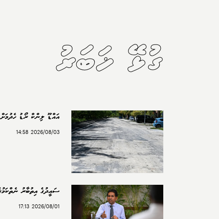
ގުޅޭ ޚަބަރު
އައްޑޫ ލިންކް ރޯޑު ހެދުމަށް 
2026/08/03 14:58
ސައީދުގެ އިތުބާރު ނެތްކަމުގެ
2026/08/01 17:13