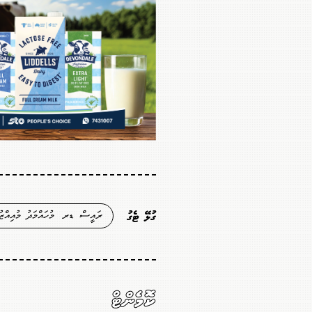
ރައީސް ޑރ. މުހައްމަދު މުއިއްޒު
ގުޅޭ ޓެގު
ކޮމެންޓް