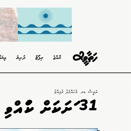
ރާއްޖެ
ރިޕޯޓް
ދުނިޔެ
ވިޔަފ
ރައީސް ޑރ. މުހައްމަދު މުއިއްޒު
31 ރަށަކަށް ކުރެއްވި ދަތުރުފުޅަށްފަހު ރައީސް މާލެ ވަޑައިގެންފި