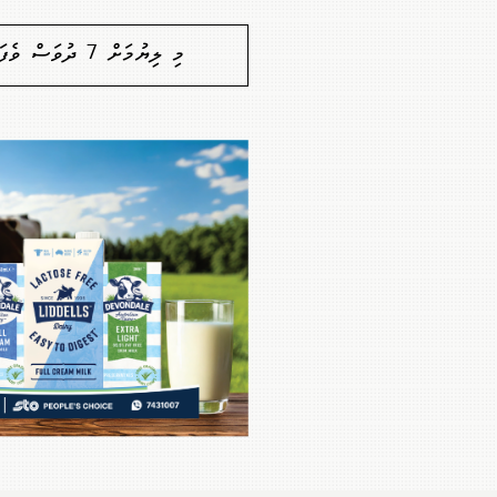
މި ލިޔުމަށް 7 ދުވަސް ވެފައިވާތީ ކޮމެންޓުކުރުމުގެ ފުރުސަތެއް ނެތް. މާފުކުރައްވާ!