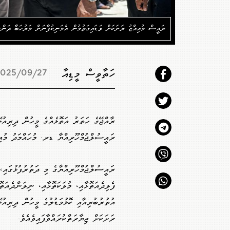
ރައީސް މުއިއްޒު ރަށަކަށް ވަޑައިގަތުމުން އެމަނިކުފާނަށް މަރުހަބާ 
ހަތާވީސް މީޑިއާ
025/09/27 16:55
ރާއްޖޭގެ ހަތަރު އަތޮޅެއްގެ މީހުން ދިރިއުޅ
ރައީސުލްޖުމްހޫރިއްޔާ ޑރ. މުހައްމަދު މުއިއ
ރައީސުލްޖުމްހޫރިއްޔާގެ މި ދަތުރުފުޅުގައި،
ފެލިދެއަތޮޅާއި، މުލަކަތޮޅާއި، ނިލަންދެއަތޮ
އުތުރުބުރިއާއި ކޮޅުމަޑުލުގެ މީހުން ދިރިއުޅ
ރަށަކަށް ޒިޔާރަތްކުރައްވާފައިވެއެވެ.