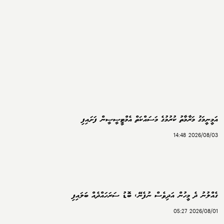
އަމީނީމަގު މަރާމާތު ކުރުމުގެ މަސައްކަތް އެމްޓީސީސީން ފަށައިފި
2026/08/03 14:48
ގެއްލުނު ދެ މީހުން އަދިވެސް ނުފެނޭ، ބޮޑު ސަރަހައްދެއް ބަލައިފި
2026/08/01 05:27