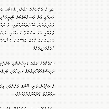
އަދި އެ ރަށްރަށުގެ ކައުންސިލްތަކާއި އަނ
ތަރައްގީ އަށް މަސައްކަތްކުރާ ކޮމިޓީތަކާއި
ރައްޔިތުންނާ ބައްދަލުކުރައްވައި، އެ ރަށް
ތަރައްގީ އަށް ބޭނުންވާ ކަންކަމާއި، ރަށާއ
ރައްޔިތުންގެ ހާލަތާ ގުޅޭގޮތުން މަޝްވަރާ
ކުރައްވާފައިވެއެވެ.
ސަރުކާރުގެ ބައެއް ވަޒީރުންނާއި ކުންފުނިތަ
ރައީސުލްޖުމްހޫރިއްޔާގެ އަރިހުގައި ބައިވެރި
އެ ވަފުދުން ވަނީ، ކޮންމެ ރަށެއްގައި މިހާރު
މަޢުލޫމާތު ފޯރުކޮށްދެއްވާފައެވެ.