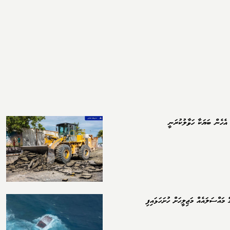
އެހެން ބަޔަކާ ހަވާލުކުރަނީ
 މައްސަލައެއް މަޖިލީހަށް ހުށަހަޅައިފި