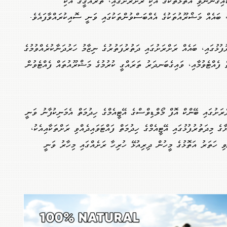
ައިގެންނެވި އަތޮޅުތަކުގެ އެކި ރަށްރަށުގައި، ތަރައްގީގެ އެކި
، ބައެއް މަޝްރޫއުތަކުގެ އެއްބަސްވުންތަކުގައި ވަނީ ސޮއިކުރައްވާފައެވެ.
ފުޅުގައި، ބައެއް ރަށްރަށުގައި ދަތުރުފަތުރުގެ ނިޒާމު ހަރުދަނާކުރެއްވުމުގެ
ް ފެއްޓެވުމާއި، ވައިގެބަނދަރު ތަރައްގީ ކުރުމުގެ މަޝްރޫއުތައް ފެއްޓެވުން
ރަށުގައި ބޭންކް އޮފް މޯލްޑިވްސްގެ އޭޓީއެމްގެ ހިދުމަތް އެމަނިކުފާނު ވަނީ
ާގެ މިދަތުރުފުޅުގައި އޭޓީއެމްގެ ހިދުމަތް ފައްޓަވައިދެއްވި ރަށްތަކާއިއެކު،
ެވި ހަތަރު އަތޮޅުގެ މީހުން ދިރިއުޅޭ ހުރިހާ ރަށެއްގައި މިހާރު ވަނީ