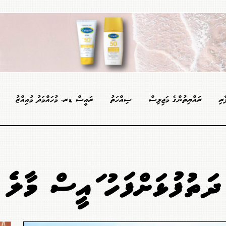
ާރި
ރައްޔިތުންގެ މަޖިލިސް
ސިއްހަތު
ރައީސް ޑރ. މުހައްމަދު މުއިއްޒު