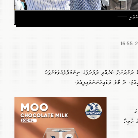
ދަންނަވަނީ ——
2
ޭ ރަށްރަށަށް ކުރެއްވި ދަތުރުފުޅު ނިންމަވާލެއްވުމަށްފަހު
ްޒު، ރޭ މާލެ ވަޑައިގަންނަވައިފިއެވެ.
ޅު
ޭ ހުރިހާ