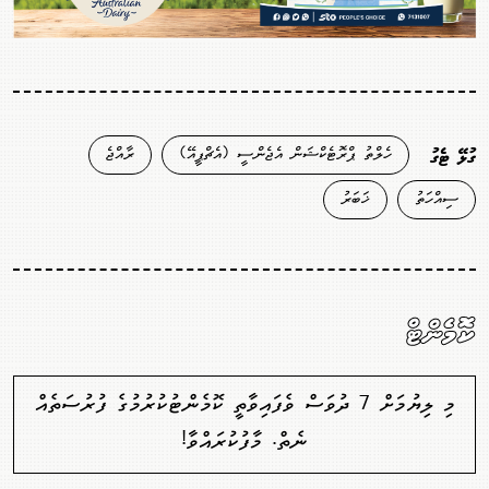
ހެލްތު ޕްރޮޓެކްޝަން އެޖެންސީ (އެޗްޕީއޭ)
ރާއްޖެ
ގުޅޭ ޓެގު
ސިއްހަތު
ޚަބަރު
ކޮމެންޓް
މި ލިޔުމަށް 7 ދުވަސް ވެފައިވާތީ ކޮމެންޓުކުރުމުގެ ފުރުސަތެއް
ނެތް. މާފުކުރައްވާ!