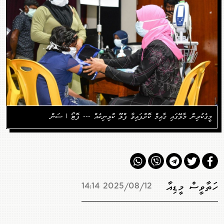
މީގެކުރިން މާލޭގައި ގާއިމް ކޮށްފައިވާ ފްލޫ ކްލިނިކެއް --- ފޮޓޯ | ސަން
ހަތާވީސް މީޑިއާ
2025/08/12 14:14