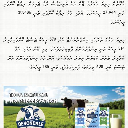
އެގޮތުން މިދިޔަ އަހަރުގެ ޖޫން މަހު އަރިދަފުސް ރޯގާ ޖެހިގެން ރިޕޯޓު ކޮށްފައި
ވަނީ 27،944 މީހަކަށެވެ. ޖުލައި މަހު ރިޕޯޓު ކޮށްފައި ވަނީ 30،486
މީހަކަށެވެ.
މިދިޔަ މަހުގެ ތެރޭގައި އިންފްލުއެންޒާ އަށް 579 މީހަކު ޓެސްޓު ކޮށްފައިވާއިރު
314 މީހަކު ވަނީ އިންފްލުއެންޒާ ޕޮޒިޓިވްވެފައެވެ. މިއީ ޖޫން މަހާއި އަޅާ
ބަލާއިރު ވަރަށް ބޮޑުތަން އިތުރު އަދަދެކެވެ. ޖޫން މަހު އިންފްލުއެންޒާ އަށް
ޓެސްޓު ކުރީ 608 މީހެކެވެ. ޕޮޒިޓިވްވެފައި ވަނީ 185 މީހެކެވެ.