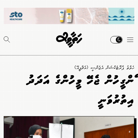
ހެލްތު ޕްރޮޓެކްޝަން އެޖެންސީ (އެޗްޕީއޭ)
ޑެންގީހުން ޖެހޭ މީހުންގެ އަދަދު
އިތުރުވަނީ