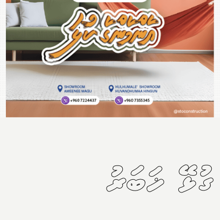
ގުޅޭ ޚަބަރު