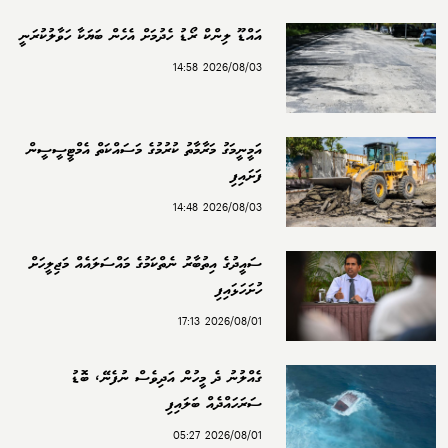
އައްޑޫ ލިންކް ރޯޑު ހެދުމަށް އެހެން ބަޔަކާ ހަވާލުކުރަނީ
2026/08/03 14:58
އަމީނީމަގު މަރާމާތު ކުރުމުގެ މަސައްކަތް އެމްޓީސީސީން
ފަށައިފި
2026/08/03 14:48
ސައީދުގެ އިތުބާރު ނެތްކަމުގެ މައްސަލައެއް މަޖިލީހަށް
ހުށަހަޅައިފި
2026/08/01 17:13
ގެއްލުނު ދެ މީހުން އަދިވެސް ނުފެނޭ، ބޮޑު
ސަރަހައްދެއް ބަލައިފި
2026/08/01 05:27