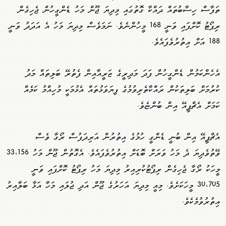
ތަފާސް ހިސާބުތައް ދައްކާ ގޮތުގައި މިދިޔަ ޖޫން މަހު ޑެންގީހުން ޖެހިގެން
ރިޕޯޓު ކޮށްފައި ވަނީ 168 މީހުންނެވެ. ނަމަވެސް މިދިޔަ މަހު އެ އަދަދު ވަނީ
188 އަށް އިތުރުވެފައެވެ.
އެހެންކަމުން ޑެންގީހުން ފަދަ މަދިރީގެ ޒަރީއާއިން ފެތުރޭ ބަލިތައް މަދު
ކުރުމަށް ބަލިތަކުން ރައްކާތެރިވުމުގެ ފިޔަވަޅުތައް އެޅުމަކީ މުހިއްމު ކަމެއް
ކަމަށް އެޗްޕީއޭ އިން ބުންޏެވެ.
އެޗްޕީއޭ އިން ބުނީ ޑެންގީ ހުމުގެ އިތުރުން އަރިދަފުސް ރޯގާ ވެސް
ވޭތުވެދިޔަ ދެ މަހު ވަރަށް ބޮޑަށް އިތުރުވެފައެވެ. އެގޮތުން ޖޫން މަހު 33،156
މީހަކު ރޯގާ ޖެހިގެން ރިޕޯޓުކުރިއިރު މިދިޔަ މަހު ރިޕޯޓު ކޮށްފައި ވަނީ
30،705 މީހަކަށެވެ. މިއީ މިދިޔަ އަހަރުގެ ޖޫން އަދި ޖުލައި މަހާ އަޅާ ބަލާއިރު
އިތުރުވުމެކެވެ.