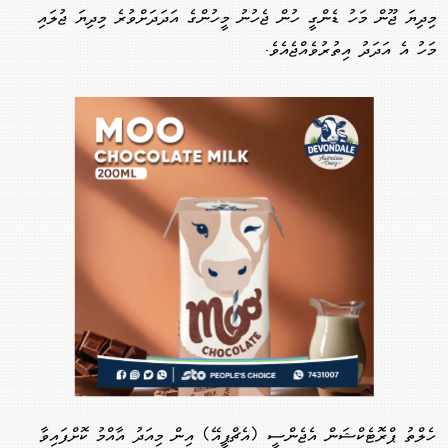
މިދިޔަ ޖޫން މަހު ޑެންގީ ހުން ޖެހުނު މީހުންގެ އަދަދަށްވުރެ މިދިޔަ ޖުލައި
މަހު އެ އަދަދު އިތުރުވެއްޖެއެވެ.
ހެލްތު ޕްރޮޓެކްޝަން އެޖެންސީ (އެޗްޕީއޭ) އިން މިއަދު އާއްމު ކޮށްފައިވާ