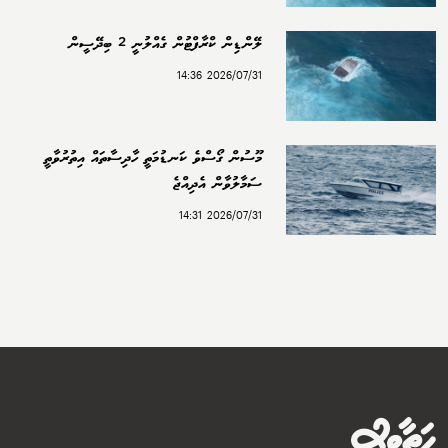
ލޭންޑިން ކްރާފްޓުން ގެއްލުނީ 2 ބިދޭސީން
2026/07/31 14:36
މޫސުން ގޯސްވެ ކަނޑުމަތީ ހާދިސާތައް އިތުރުވާތީ
ސަމާލުވާން އެދިއްޖެ
2026/07/31 14:31