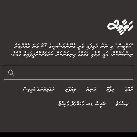
"ހަތާވީސް" މި ނަން ދެވިފައި ވަނީ ގާނޫނުއަސާސީގެ 27 ވަނަ މާއްދާއަށް
ނިސްބަތްކޮށް. އެއީ ދުލާއި ގަލަމުގެ މިނިވަންކަން ކަށަވަރުކޮށްދީފައިވާ މާއްދާ.
ރާއްޖެ
ރިޕޯޓް
ދުނިޔެ
ވިޔަފާރި
ރައްޔިތުންގެ މަޖިލިސް
ސިއްހަތު
ރައީސް ޑރ. މުހައްމަދު މުއިއްޒު