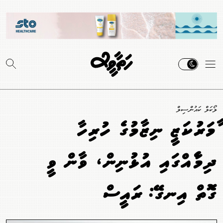
ލޯކަލް ކައުންސިލް
ލާމަރުކަޒީ ނިޒާމުގެ ހުރިހާ
ދިމާލެއްގައި އުޅުނިން، ވާން ވީ
ގޮތް އިނގޭ: ރައީސް