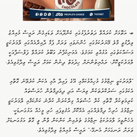
ބ. އަތޮޅަށް ކުރައްވާ ދަތުރުފުޅުގައި ކެންދޫއަށް ވަޑައިގެން ރައީސް މުއިއްޒު
ވިދާޅުވީ މާލެ މޭޔަރުކަމުގައި ހުންނަވައި ވަރަށް ފުޅާ ދާއިރާއެއްގައި ލާމަރުކަޒީ
މަސައްކަތުގައި އުޅުއްވި ކަމަށެވެ. އެމަނިކުފާނު ގަބޫލު ކުރައްވާ ފަލްސަފާއަކީ
ލާމަރުކަަޒީކޮށް، ރައްޔިތުންނަށް ހިދުމަތް ދިނުން ކަމަށް ރައީސް ވިދާޅުވިއެވެ.
"ލާމަރުކަޒީ ނިޒާމުގެ މުހިއްމުކަމާއި އޭގެ ފައިދާ އާއި އެކަން ކުރެވޭނެ ގޮތާއި
އެކަމުގައި ސަރުކާރުތަކުން ވިޔަސް އަދި ދިމަދިމާލުން ހުރަސްތައް
ކުރިމަތިކުރާ ގޮތާއި ކުރާ ހުސްތައް ގިރާކުރަން ކުރާނެ ކަންކަމާއި ލާމަރުކަޒީ
ނިޒާމުގެ ހުރިހާ ދިމާލެއްގައި އެއްކޮށް އުޅެވިފައި ހުރި މީހެއް އަޅުގަނޑަކީ.
އެހެންވީމަ ލާމަރުކަޒު ނިޒާމުގެ ތެރެއިން ކަންކަން ވާން ވީ ގޮތް އަޅުގަނޑަށް
ވަރަށް ރަނގަޅަށް އެނގޭ،" ރައީސް މުއިއްޒު ވިދާޅުވިއެވެ.