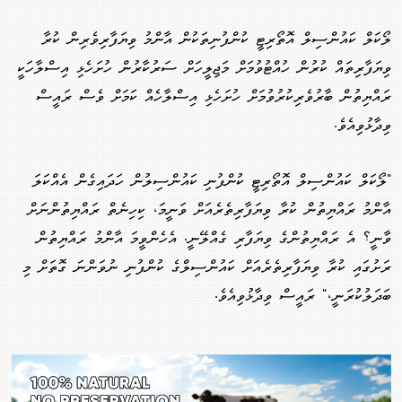
ލޯކަލް ކައުންސިލް އޮތޯރިޓީ ކުންފުނިތަކުން އާންމު ވިޔަފާރިވެރިން ކުރާ
ވިޔަފާރިތައް ކުރުން ހުއްޓުވުމަށް މަޖިލީހަށް ސަރުކާރުން ހުށަހެޅި އިސްލާހަކީ
ރައްޔިތުން ބާރުވެރިކުރުވުމަށް ހުށަހެޅި އިސްލާހެއް ކަމަށް ވެސް ރައީސް
ވިދާޅުވިއެވެ.
"ލޯކަލް ކައުންސިލް އޮތޯރިޓީ ކުންފުނި ކައުންސިލުން ހަދައިގެން އެއްކަލަ
އާންމު ރައްޔިތުން ކުރާ ވިޔަފާރިތެރެއަށް ވަނީމަ، ކިހިނެތް ރައްޔިތުންނަށް
ވާނީ؟ އެ ރައްޔިތުންގެ ވިޔަފާރި ގެއްލޭނީ. އެހެންވީމަ އާންމު ރައްޔިތުން
ރަށުގައި ކުރާ ވިޔަފާރިތެރެއަށް ކައުންސިލްގެ ކުންފުނި ނުވަންނަ ގޮތަށް މި
ބަދަލުކުރަނީ،" ރައީސް ވިދާޅުވިއެވެ.