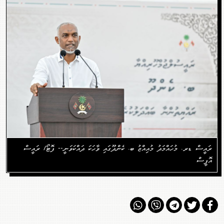
ރައީސް ޑރ. މުހައްމަދު މުއިއްޒު ބ. ކެންދޫގައި ވާހަކަ ދައްކަވަނީ-- ފޮޓޯ/ ރައީސް
އޮފީސް