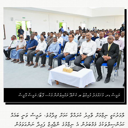
ރައީސް ޑރ. މުހައްމަދު މުއިއްޒު ބ. ކެންދޫ ރައްޔިތުންނާ އެކު-- ފޮޓޯ/ ރައީސް އޮފީސް
ލާމަރުކަޒީ ނިޒާމަށް ތާއިދު ކުރައްވާ ކަމަށް ވިދާޅުވެ، ރައީސް ވަނީ ބައެއް
ކައުންސިލްތަކުގެ މެމްބަރުން އެ ނިޒާމުގެ ނާޖާއިޒް ފައިދާ ނަންގަވަމުން