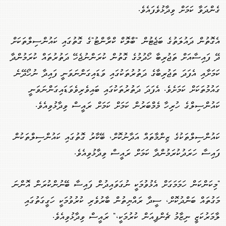
ގެންދަވާ ކަމަށް ވިދާޅުވެފައެވެ.
އެގޮތުން ދައުލަތުގެ ބަޖެޓުން "ބްލޮކް ކްރާންޓު"ގެ ގޮތުގައި ކައުންސިލްތަކަށް
ދޭ ފައިސާއަށް ތަޖުރިބާ ހޯދުމުގެ ގޮތުން ކުރަންނުޖެހޭ ދަތުރުތައް ކުރަމުންދާ
ކަމަށާއި އެފަދަ ތަޖުރިބާގެ ދަތުރުތަކުގައި ވަޑައިގަންނަވަނީ ފައިދާ ނުހޯދޭނެ
ގައުމުތަކަށް ކަމަށެވެ. އެފަދަ ދަތުރުތަކުގައި ބައިވެރިވެވަޑައިގަންނަވަނީ
ކައުންސިލްގެ ހުރިހާ މެމްބަރުން ކަމަށް ކަމަށް ރައީސް ވިދާޅުވިއެވެ.
ކައުންސިލްތަކުގެ ޒިންމާތައް އަދާނުކޮށް، ބޭކާރު ގޮތުގައި ކައުންސިލްތަކުން
ފައިސާ ހަރަދުކުރަމުންދާ ކަމަށް ރައީސް ވިދާޅުވިއެވެ.
"މިކަންކަން ހަމަމަގަށް އެޅުވުމަކީ ނުގަވައިދުން ފައިސާ ބޭނުންކުރަން އޮންނަ
މަގުތައް ބަންދުކޮށް، ސީދާ ރައްޔިތުން ބާރުވެރި ކުރުވުމަކީ ހަގީގަތުގައި
ލާމަރުކަޒީ ނިޒާމު ޗެންޕިއަން ކުރުމަކީ،" ރައީސް ވިދާޅުވިއެވެ.