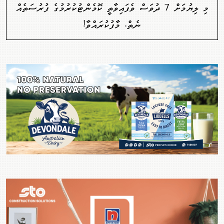
މި ލިޔުމަށް 7 ދުވަސް ވެފައިވާތީ ކޮމެންޓުކުރުމުގެ ފުރުސަތެއް
ނެތް. މާފުކުރައްވާ!