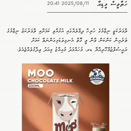
ހަތާވީސް މީޑިއާ
2025/08/11 20:41
ލާމަރުކަޒީ ނިޒާމުގެ ހުރިހާ ދިމާލެއްގައި އުޅުއްވި ކަމަށާއި ލާމަރުކަޒު ނިޒާމުގެ
ތެރެއިން ކަންކަން ވާން ވީ ގޮތް އެނގިވަޑައިގަންނަވާ ކަމަށް
ރައީސުލްޖުމްހޫރިއްޔާ ޑރ. މުހައްމަދު މުއިއްޒު މިއަދު ވިދާޅުވެއްޖެއެވެ.