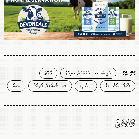
ރައީސް ޑރ. މުހައްމަދު މުއިއްޒު
ރާއްޖެ
ގުޅޭ ޓެގު
ލޯކަލް ކައުންސިލް
ސިޔާސީ
ޑރ. މުހައްމަދު މުއިއްޒު
ޚަބަރު
ކޮމެންޓް