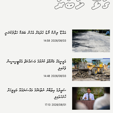
ގުޅޭ ޚަބަރު
އައްޑޫ ލިންކް ރޯޑު ހެދުމަށް އެހެން ބަޔަކާ ހަވާލުކުރަނީ
2026/08/03 14:58
އަމީނީމަގު މަރާމާތު ކުރުމުގެ މަސައްކަތް އެމްޓީސީސީން
ފަށައިފި
2026/08/03 14:48
ސައީދުގެ އިތުބާރު ނެތްކަމުގެ މައްސަލައެއް މަޖިލީހަށް
ހުށަހަޅައިފި
2026/08/01 17:13