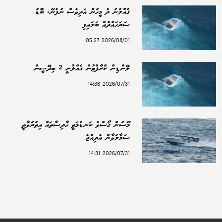
ގެއްލުނު ދެ މީހުން އަދިވެސް ނުފެނޭ، ބޮޑު
ސަރަހައްދެއް ބަލައިފި
2026/08/01 05:27
ލޭންޑިން ކްރާފްޓުން ގެއްލުނީ 2 ބިދޭސީން
2026/07/31 14:36
މޫސުން ގޯސްވެ ކަނޑުމަތީ ހާދިސާތައް އިތުރުވާތީ
ސަމާލުވާން އެދިއްޖެ
2026/07/31 14:31