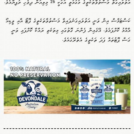
އަތުލައިގަތް މަސްތުވާތަކެތީގެ މަގުމަތީ އަގަކީ 26 މިލިއަން ދިވެހި ރުފިޔާއެވެ.
ކަސްޓަމްސް އިން ވަނީ އަތުލައިގަނެފައިވާ މަސްތުވާތަކެތީގެ ފޮޓޯ އާއި ވީޑިއޯ
އާއްމު ކޮށްފައެވެ. އޭގެއިން ފެންނަ ގޮތުގައި މިތަކެތި ރައްކާ ކޮށްފައި ވަނީ
ގަސް ޕޮޓުތައް ފަދަ ތަކެތީގެ އެތެރޭގައެވެ.