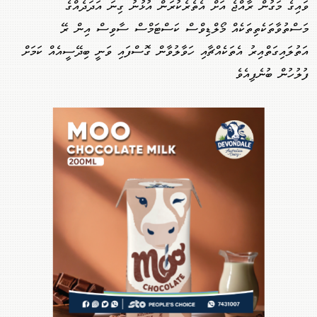
ވައިގެ މަގުން ރާއްޖެ އަށް އެތެރެކުރަން އުޅުނު ގިނަ އަދަދެއްގެ
މަސްތުވާތަކެތިތަކެއް މޯލްޑިވްސް ކަސްޓަމްސް ސާވިސް އިން ރޭ
އަތުލައިގަތްއިރު އެތަކެއްޗާއި ހަވާލުވާން ގޮސްފައި ވަނީ ބިދޭސީއެއް ކަމަށް
ފުލުހުން ބުނެފިއެވެ