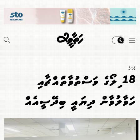
ޑުރަގު
18 ކިލޯގެ މަސްތުވާތަކެއްޗާއި
ހަވާލުވާން ދިޔައީ ބިދޭސީއެއް