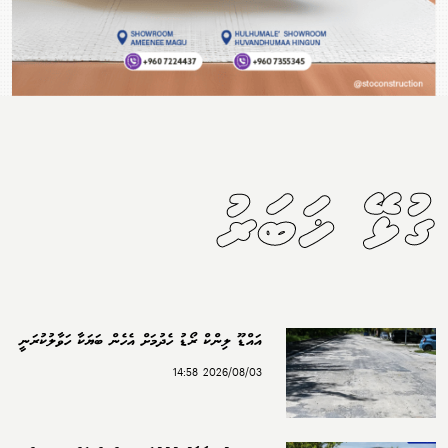
ގުޅޭ ޚަބަރު
އައްޑޫ ލިންކް ރޯޑު ހެދުމަށް އެހެން ބަޔަކާ ހަވާލުކުރަނީ
2026/08/03 14:58