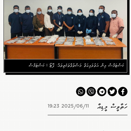
ކަސްޓަމްސް އިން އަތުލައިގަތް މަސްތުވާތަކެތިތައް: ފޮޓޯ | ކަސްޓަމްސް
ހަތާވީސް މީޑިއާ
2025/06/11 19:23