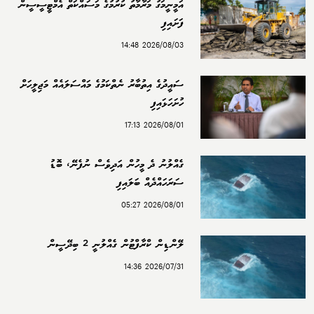
އަމީނީމަގު މަރާމާތު ކުރުމުގެ މަސައްކަތް އެމްޓީސީސީން
ފަށައިފި
2026/08/03 14:48
ސައީދުގެ އިތުބާރު ނެތްކަމުގެ މައްސަލައެއް މަޖިލީހަށް
ހުށަހަޅައިފި
2026/08/01 17:13
ގެއްލުނު ދެ މީހުން އަދިވެސް ނުފެނޭ، ބޮޑު
ސަރަހައްދެއް ބަލައިފި
2026/08/01 05:27
ލޭންޑިން ކްރާފްޓުން ގެއްލުނީ 2 ބިދޭސީން
2026/07/31 14:36