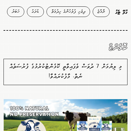
ރާއްޖެ
ދިވެހި ފުލުހުންގެ ހިދުމަތް
ޑުރަގު
ޚަބަރު
ގުޅޭ ޓެގު
ކޮމެންޓް
މި ލިޔުމަށް 7 ދުވަސް ވެފައިވާތީ ކޮމެންޓުކުރުމުގެ ފުރުސަތެއް
ނެތް. މާފުކުރައްވާ!