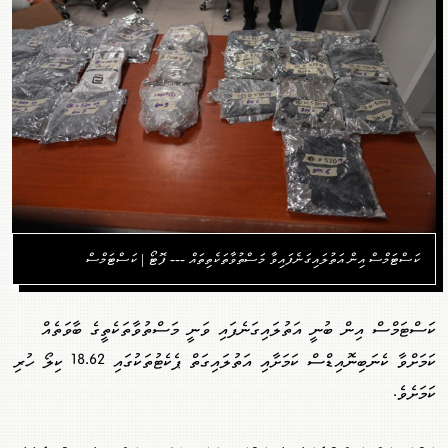
ކަސްޓަމްސް އިން އަތުލައިގަނެފައިވާ މަސްތުވާތަކެތިތައް --- ފޮޓޯ | ކަސްޓަމްސް
ކަސްޓަމްސް އިން ބުނީ އަތުލައިގަނެފައި ވަނީ މަސްތުވާތަކެތީގެ ބާވަތެއް
ކަމަށްވާ ކެނަބިނޮއިޑްސް ކަމަށާއި އަތުލައިގަތް ޕެކެޓުތަކުގައި 18.62 ކިލޯ ހުރި
ކަމަށެވެ.