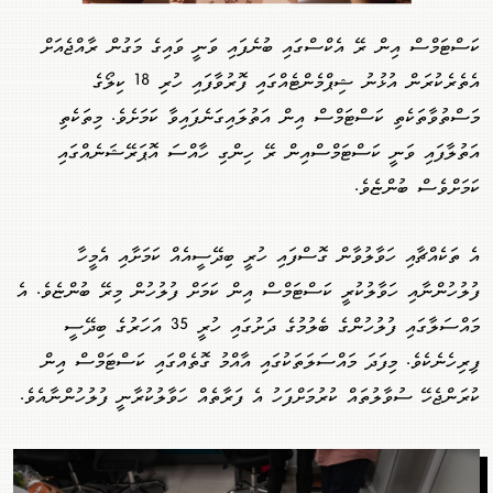
ކަސްޓަމްސް އިން ރޭ އެކްސްގައި ބުނެފައި ވަނީ ވައިގެ މަގުން ރާއްޖެއަށް
އެތެރެކުރަން އުޅުނު ޝިޕްމެންޓެއްގައި ފޮރުވާފައި ހުރި 18 ކިލޯގެ
މަސްތުވާތަކެތި ކަސްޓަމްސް އިން އަތުލައިގަނެފައިވާ ކަމަށެވެ. މިތަކެތި
އަތުލާފައި ވަނީ ކަސްޓަމްސްއިން ރޭ ހިންގި ހާއްސަ އޮޕަރޭޝަނެއްގައި
ކަމަށްވެސް ބުންޏެވެ.
އެ ތަކެއްޗާއި ހަވާލުވާން ގޮސްފައި ހުރީ ބިދޭސީއެއް ކަމަށާއި އެމީހާ
ފުލުހުންނާއި ހަވާލުކުރީ ކަސްޓަމްސް އިން ކަމަށް ފުލުހުން މިރޭ ބުންޏެވެ. އެ
މައްސަލާގައި ފުލުހުންގެ ބެލުމުގެ ދަށުގައި ހުރީ 35 އަހަރުގެ ބިދޭސީ
ފިރިހެނެކެވެ. މިފަދަ މައްސަލަތަކުގައި އާއްމު ގޮތެއްގައި ކަސްޓަމްސް އިން
ކުރަންޖެހޭ ސުވާލުތައް ކުރުމަށްފަހު އެ ފަރާތެއް ހަވާލުކުރާނީ ފުލުހުންނާއެވެ.