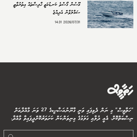
މޫސުން ގޯސްވެ ކަނޑުމަތީ ހާދިސާތައް އިތުރުވާތީ
ސަމާލުވާން އެދިއްޖެ
2026/07/31 14:31
"ހަތާވީސް" މި ނަން ދެވިފައި ވަނީ ގާނޫނުއަސާސީގެ 27 ވަނަ މާއްދާއަށް
ނިސްބަތްކޮށް. އެއީ ދުލާއި ގަލަމުގެ މިނިވަންކަން ކަށަވަރުކޮށްދީފައިވާ މާއްދާ.