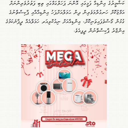
ކަޝްމީރުގެ އިންޑިއާ ފަޅީގައި އޮންނަ ޕަހަލްގަމްގައި ތިބި ފަތުރުވެރިންނަށް
އަމާޒުކޮށް ހަނގުރާމަވެރިން ދިން ޙަމަލާއަށްފަހު އިންޑިއާއާއި ޕާކިސްތާނުގެ
ގުޅުން ގޯސްވެފައިވަނިކޮށް، އިންޑިއާއަށް ނިއުކްލިއަރ ހަމަލާއެއް ދީފާނެކަމުގެ
އިންޒާރު ޕާކިސްތާނުން ދީފިއެވެ.