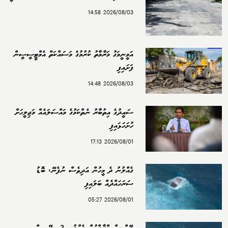
2026/08/03 14:58
އަމީނީމަގު މަރާމާތު ކުރުމުގެ މަސައްކަތް އެމްޓީސީސީން
ފަށައިފި
2026/08/03 14:48
ސައީދުގެ އިތުބާރު ނެތްކަމުގެ މައްސަލައެއް މަޖިލީހަށް
ހުށަހަޅައިފި
2026/08/01 17:13
ގެއްލުނު ދެ މީހުން އަދިވެސް ނުފެނޭ، ބޮޑު
ސަރަހައްދެއް ބަލައިފި
2026/08/01 05:27