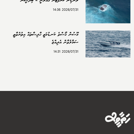
ލޭންޑިން ކްރާފްޓުން ގެއްލުނީ 2 ބިދޭސީން
2026/07/31 14:36
މޫސުން ގޯސްވެ ކަނޑުމަތީ ހާދިސާތައް އިތުރުވާތީ
ސަމާލުވާން އެދިއްޖެ
2026/07/31 14:31