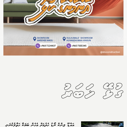
ގުޅޭ ޚަބަރު
އައްޑޫ ލިންކް ރޯޑު ހެދުމަށް އެހެން ބަޔަކާ ހަވާލުކުރަނީ