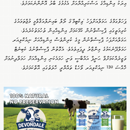
އިރަކު އިންޑިއާގެ އަސްކަރިއްޔާއަށް އެޅުމުގެ ބާރު އޮންނާނެކަމަށެވެ.
ޕަހަލްގަމްގެ ޙަމަލާއަށްފަހު 'ވިކްޓިމް'ގެ ރޯލް ބައިނަލްއަޤްވާމީ މުޖްތަމައުގެ
ކުރިމަތީގައި ޕާކިސްތާނުން ކުޅޭކަމަށް އިންޑިއާއިން ތުހުމަތުކުރެއެވެ.
ޙަމަލާއަށްފަހު ޕާކިސްތާނުން މީގެ ކުރިންވެސް އިންޑިއާއަށް ނިއުކްލިއަރ
ހަމަލާދޭނެކަމުގެ އިންޒާރު ދީފައިވެއެވެ. އެގޮތުން ޕާކިސްތާނުގެ ކެބިނެޓް
ވަޒީރެއްކަމަށްވާ ޙަނީފް އައްބާސީ ވަނީ ހަމައެކަނި އިންޑިއާއަށް ހަމަލާދިނުމަށް
ޚާއްސަ 130 ނިއުކްލިއަރ ވޯހެޑް ތައްޔާރީ ހާލަތުގައި އޮތްކަމަށެވެ.