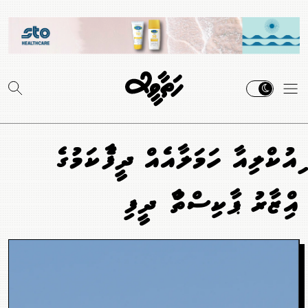
ނިއުކްލިއާ ހަމަލާއެއް ދީފާނެކަމުގެ
އިންޒާރު ޕާކިސްތާނުން ދީފި