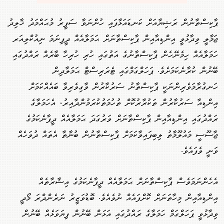
ޕާކިސްތާނުން ރަޝިޔާއަށް ކަނޑައަޅާފައި ހުންނަވާ ސަފީރު މުޙައްމަދު ޚާލިދު
ޖަމާލީ ވިދާޅުވީ އިންޑިއާއިން ޕާކިސްތާނަށް ޙަމަލާއެއް ދީފިނަމަ ނިއުކްލިއަރ
ހަމަލާއެއް ހިމެނޭހެން ޕާކިސްތާނުގެ އަތުގައި ހުރި ހުރިހާ ބާރެއް ރައްދުގައި
ބޭނުން ކުރާނެކަމަށެވެ. ޕަހަލްގަމްގައި ޓެރަރިސްޓް ޙަމަލާދިން
ހަނގުރާމަވެރިންނަކީ ޕާކިސްތާނު ސަރުކާރުން ވާގިވެރިވާ ބައެއްކަމަށް
އިންޑިއާ ސަރުކާރުން ތަކުރާރުކޮށް ތުހުމަތުކުރަމުންދާއިރު، އެހަމަލާގެ
ރައްދުގައި އިންޑިއާއިން ޕާކިސްތާނަށް ވަރުގަދަ ޙަމަލާއެއް ދީފާނެކަމުގެ
ޖާސޫސީ މައުލޫމާތު ލިބިފައިވާކަމަށް ޕާކިސްތާނުން ބުނާތާ އެތައް ދުވަހެއް
ވަނީ ވެފައެވެ.
އެހެންނަމަވެސް ޕާކިސްތާނަށް ޙަމަލާއެއް ދީފާނެކަމުގެ އިޝާރާތެއް
އިންޑިއާއިން މިހާތަނަށް ކޮށްފައެއް ނުވެއެވެ. ބޮޑުވަޒީރު ނަރެންދްރަ މޯދީ
ވިދާޅުވީ ޕަހަލްގަމް ހަމަލާގެ ރައްދުގައި އަޅަން ބޭނުން ފިޔަވަޅެއް ބޭނުން