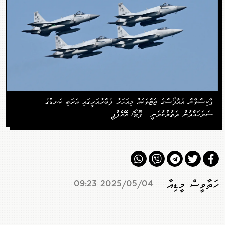
ޕާކިސްތާން އެއާފޯސްގެ ޖެޓްތަކެއް މިއަހަރު ފެބްރުއަރީގައި އަރަބި ކަނޑުގެ
ސަރަހައްދުން ދަތުރުކުރަނީ-- ފޮޓޯ/ އޭއެފްޕީ
ހަތާވީސް މީޑިއާ
2025/05/04 09:23