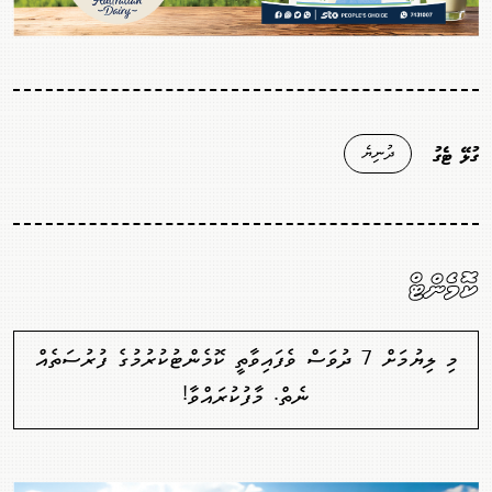
ދުނިޔެ
ގުޅޭ ޓެގު
ކޮމެންޓް
މި ލިޔުމަށް 7 ދުވަސް ވެފައިވާތީ ކޮމެންޓުކުރުމުގެ ފުރުސަތެއް
ނެތް. މާފުކުރައްވާ!