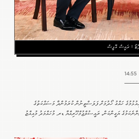
ޮޓޯ | ރައީސް އޮފީސް
ުޅުމުގެ ހައްގު ހޯދުމަށް ފަލަސްތީނުން ކުރަމުންދާ މަސައްކަތުގެ
ްނާނެކަމުގެ ޔަގީންކަން، ރައީސުލްޖުމްހޫރިއްޔާ ޑރ. މުހައްމަދު މުއިއްޒު