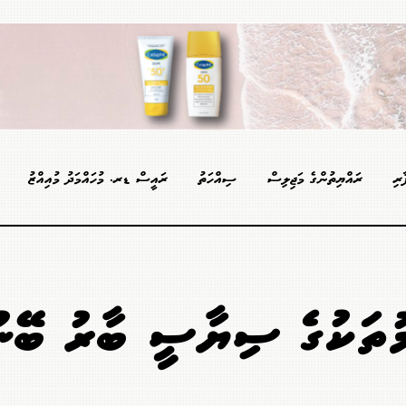
ާރި
ރައްޔިތުންގެ މަޖިލިސް
ސިއްހަތު
ރައީސް ޑރ. މުހައްމަދު މުއިއްޒު
އުމުތަކުގެ ސިޔާސީ ބާރު ބޭނ