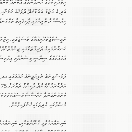
ހިތްދަތިކަމުގެ ހަނދާންތައް އާކޮށްދޭ ކޮންމެ
އަދި އެ އަޒުމު އައުކޮށްދޭ ދުވަހެއް ކަމަށާއ
ހިއްސާކުރާ ތާރީހުގައި ޖެހިފައިވާ ލައްގަނޑެ
ރައީސުލްޖުމްހޫރިއްޔާގެ މެސެޖުގައި، އިޒްރޭ
ހަނގުރާމައިގެ ޖަރީމާތަކުގައި ޒިންމާވާންޖެހޭ
އެގައުމެއްގެ ސިޔާސީ ވިސްނުމާއި އިގްތިސޯދީ
ފަލަސްތީނުގެ ރެފިއުޖީންގެ ހައްގުގައި އދ.ގ
އ
ކުރަމުންގެންދާ ހައްސާސް މަސައްކަތްތަކަށް 
މެސެޖުގައި އެދިވަޑައިގެންފައިވެއެވެ.
ބައިނަލްއަގުވާމީ ގާނޫނުތަކާއި، ބައިނަލްއަ