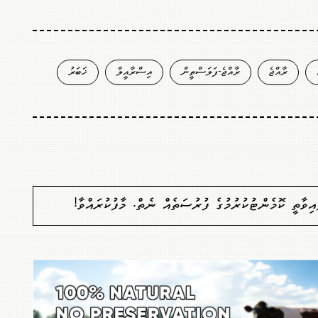
ރާއްޖެ
ރާއްޖެ-ފަލަސްތީން
އިސްރާއީލް
ޚަބަރު