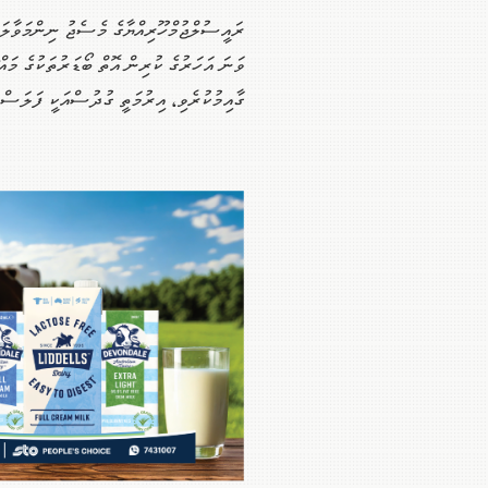
ވަނަ އަހަރުގެ ކުރިން އޮތް ބޯޑަރުތަކުގެ މަ
ގާއިމުކުރެވި، އިރުމަތީ ގުދުސްއަކީ ފަލަސްތީ