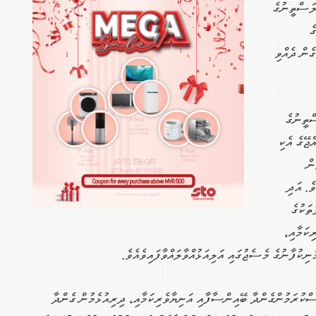
ަލަސްތީނުގެ
ެ
ެން ދެއްވި
ްތީނުގެ
ްޖޭގެ އެކި
ން
ވެ. އަދި
ތަކުގެ
ިކަމާއި،
ނިކުފާނުގެ މެސެޖުގައި އަލިއަޅުއްވާލައްވާފައިވެއެވެ.
ްކުރަމުންގެންދާ ބޭއިންސާފާއި އަނިޔާވެރިކަމާއި، ދިރިއުޅެމުން ގެންދާ