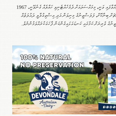
ރައީސުލްޖުމްހޫރިއްޔާގެ މެސެޖު ނިންމަވާލައްވާފައި ވަނީ، މިމައްސަލައަށް ދެމެހެއްޓެނިވި ހައްލެއް ގެނެވޭނީ، 1967
އްޗަށް ބިނާކޮށް، ފަލަސްތީނުގެ މިނިވަން އަދި އިސްތިގުލާލީ ދައުލަތެއް
ނުގެ ވެރިރަށް ކަމުގައި ކަނޑައަޅައިގެންކަން ފާހަގަކުރައްވަމުންނެވެ.