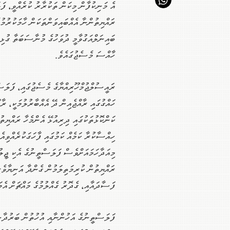
އެ މަނިކުފާން މިކަން ތަކުރާރު ކުރެއްވީ، ފ
ރައްޔިތުންނާ އެއްބައިވަންތަކަން ހާމަކުރުމުގ
ބައިނަލްއަގުވާމީ ދުވަހުގެ މުނާސަބަތާ ގުޅިގ
ހާއްސަ މެސެޖުގައެވެ.
ރައީސުލްޖުމްހޫރިއްޔާގެ މެސެޖުގައި، ފަލަސ
ހައްގުގައި ރާއްޖެއިން ދޭ އެއްބާރުލުމަކީ، ރާއ
ކަންކޮޅުތަކުގައި ދިރިއުޅޭ އެންމެހާ ރައްޔިތު
ހިއްސާކުރާ ކަމެއް ކަމުގައި ފާހަގަކުރެއްވިއެ
މިއަދާހަމައަށްވެސް ފަލަސްތީނުގެ އެކި ޖީލު
ރައްޔިތުން ކުރިމަތިލަމުން ގެންދާ އަނިޔާވެރ
ފަސާދައާއި، ގެދޮރު ގެއްލުމުގެ މައްޗަށް އެމަ
ފަލަސްތީނުގެ އަހުންނާއި އުހުތުން ބަރުދާސ