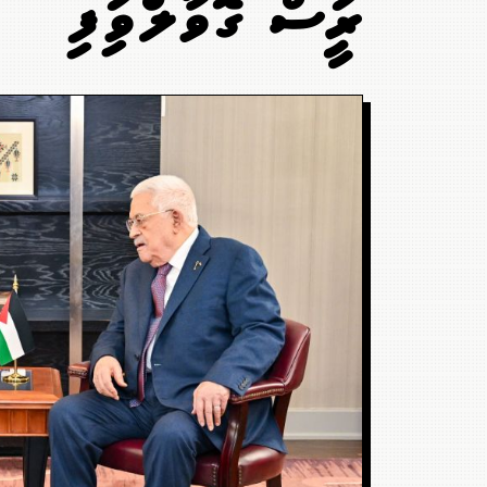
ރައީސް ގޮވާލައްވައިފި