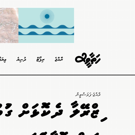
ރާއްޖެ
ރިޕޯޓް
ދުނިޔެ
ވިޔަފ
ރާއްޖެ-ފަލަސްތީން
އިޒްރޭލާ ދެކޮޅަށް ގަ