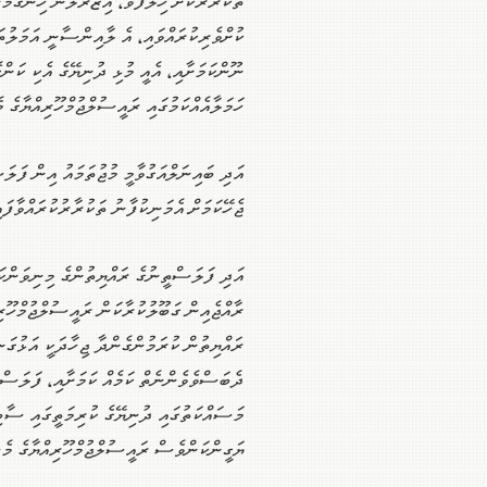
ތަކުރާރުކޮށް ހިލާފުވެ، އިޒްރޭލުން ހިންގަމު
ކުށްވެރިކުރައްވައި، އެ ލާއިންސާނީ އަމަލުތ
ނޫންކަމަށާއި، އެއީ މުޅި ދުނިޔޭގެ އެކި ކަންކ
ހަމަލާއެއްކަމުގައި ރައީސުލްޖުމްހޫރިއްޔާގެ 
އަދި ބައިނަލްއަގުވާމީ މުޖުތަމައު އިން ފަލަސ
ޖެހޭކަމަށް އެމަނިކުފާނު ތަކުރާރުކުރައްވާފައ
އަދި ފަލަސްތީނުގެ ރައްޔިތުންގެ މިނިވަންކަ
ރާއްޖެއިން ގަބޫލުކުރާކަން ރައީސުލްޖުމްހޫރި
ރައްޔިތުން ކުރަމުންގެންދާ ޖިހާދަކީ އަޅުގަނޑ
ދެބަސްވެވެންނެތް ކަމެއް ކަމަށާއި، ފަލަސްތ
މަސައްކަތުގައި ދުނިޔޭގެ ކުރިމަތީގައި ސާބިތ
ޔަގީންކަންވެސް ރައީސުލްޖުމްހޫރިއްޔާގެ މެސ