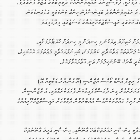
 ދުވަހަކީ، ފަލަސްތީނުގެ ރައްޔިތުންނާއެކު ދެމިތިބުމުގެ އަޒުމް ވަރުގަދަވެ،
ި، އެ ރައްޔިތުންނާމެދު ބޭއިންސާފުން ހިންގާ ކަންކަމަކީ އަޅުގަނޑުމެން
އް ކަމުގައި ރައީސުލްޖުމްހޫރިއްޔާގެ މެސެޖުގައި ވިދާޅުވިއެވެ.
ލަށް ހަތިޔާރު ވިއްކުން މި ހިނދުން މި ހިނދަށް ހުއްޓާލުމަށާއި،
 ފަރާތްތައް ޖަވާބުދާރީ ކުރުވުމަށް، ބައިނަލްއަގުވާމީ މުޖުތަމައު އެއްބައިވެ،
 ބާރުގެ ބޭނުންހިފުމަށް ވަނީ ގޮވާލައްވާފައެވެ.
ެ ރިލީފް އެންޑް ވޯކްސް އެޖެންސީ (ޔޫ.އެން.އާރު.ޑަބްލިއު.އޭ)
ަދާކުރަމުންގެންދާ މުހިންމު ދައުރަށް 75 އަހަރަށްވުރެ ގިނަ ދުވަސްވެފައިވާކަން ފާހަގަކުރައްވައި، އެ އެޖެންސީން
ހުރިހާ ޤައުމުތަކުންވެސް އެއްބާރުލުން ދެއްވުމަށް ރައީސުލްޖުމްހޫރިއްޔާގެ
ގުވާމީ އިންސާނީ ހައްގުތަކާބެހޭ ގާނޫނާއި، އިންސާނީ އެހީގެ ގާނޫނުތަކާ