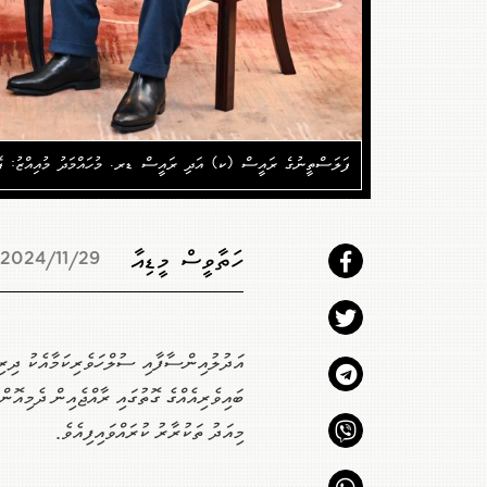
ފަލަސްތީނުގެ ރައީސް (ކ) އަދި ރައީސް ޑރ. މުހައްމަދު މުއިއްޒު: ފ
ހަތާވީސް މީޑިއާ
2024/11/29 14:55
އަދުލުއިންސާފާއި ސުލްހަވެރިކަމާއެކު ދިރިއ
ބައިވެރިއެއްގެ ގޮތުގައި ރާއްޖެއިން ދެމިއޮނ
މިއަދު ތަކުރާރު ކުރައްވައިފިއެވެ.