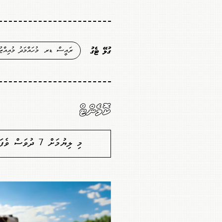
ރައީސް ޑރ. މުހައްމަދު މުއިއްޒު
ގުޅޭ ޓެގު
ކޮމެންޓް
މި ލިޔުމަށް 7 ދުވަސް ވެފައިވާތީ ކޮމެންޓުކުރުމުގެ ފުރުސަތެއް ނެތް. މާފުކުރައްވާ!