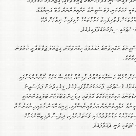
ންދާ ލާއިންސާނީ ގަތުލުއާންމުގެ ޖަރީމާތަކާއި، އިޒްރޭލުގެ އަމަލުތައް
ަކަކީ ހަމައެކަނި ފަލަސްތީނުގެ ރައްޔިތުންނަށް ދެވޭ އަނިޔާއެއް
ޮޅުތަކަށް ފެތުރިފައިވާ ގައުމުތަކުގެ ގުޅިފައިވާ ނިޒާމަށް ދެވޭ
މެސެޖުގައި ސިފަކުރައްވާފައިވެއެވެ.
ްތީނުގެ ރައްޔިތުންގެ ހައްގުތައް ހިމާޔަތްކޮށް، އިޒްރޭލު ޖަވާބުދާރީ ކުރުވަން
ިވެއެވެ.
މަށް ކުރެވޭ މަސައްކަތަށްވުރެ މުހިންމު އެއްވެސް ކަމެއް ނޯންނާނެކަމުގައި
އްޔާގެ މެސެޖުގައި ފާހަގަކުރައްވާފައިވެއެވެ. މީގެއިތުރުން ފަލަސްތީނު
ުމެންގެ އަމިއްލަކަމެއްގެ ގޮތުގައި ދިވެހީން ގަބޫލުކޮށް ބަލައިގަންނަކަމީ
ީނުގެ ރައްޔިތުންނަށް އަދުލުއިންސާފާއި، މިނިވަންކަން ހޯދައިދިނުމަށް ކުރާ
ުކަމާއެކު އަޑުއުފުލުމުގައި ފަހަތަށްނުޖެހި، ދިވެހީން ދެމިތިބޭނެކަމުގެ
ެޖުގައި ވަނީ ދެއްވާފައެވެ.