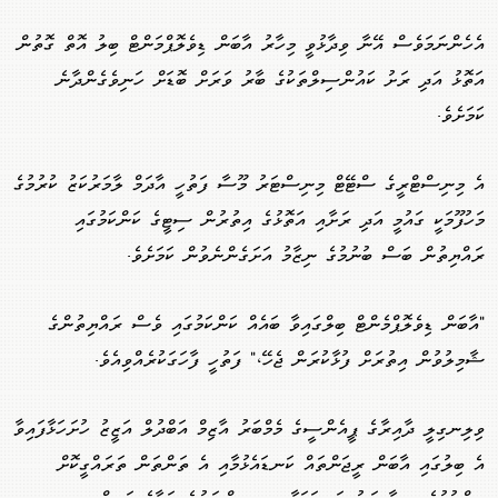
އެހެންނަމަވެސް އޭނާ ވިދާޅުވީ މިހާރު އާބަން ޑިވެލޮޕްމަންޓް ބިލު އޮތް ގޮތުން
އަތޮޅު އަދި ރަށު ކައުންސިލްތަކުގެ ބާރު ވަރަށް ބޮޑަށް ހަނިވެގެންދާނެ
ކަމަށެވެ.
އެ މިނިސްޓްރީގެ ސްޓޭޓް މިނިސްޓަރު މޫސާ ފަތުހީ އާދަމް ލާމަރުކަޒު ކުރުމުގެ
މަހުފޫމަކީ ގައުމީ އަދި ރަށާއި އަތޮޅުގެ އިތުރުން ސިޓީގެ ކަންކަމުގައި
ރައްޔިތުން ބަސް ބުނުމުގެ ނިޒާމު އަށަގެންނެވުން ކަމަށެވެ.
"އާބަން ޑިވެލޮޕްމެންޓް ބިލްގައިވާ ބައެއް ކަންކަމުގައި ވެސް ރައްޔިތުންގެ
ޝާމިލުވުން އިތުރަށް ފުޅާކުރަން ޖެހޭ،" ފަތުހީ ފާހަގަކުރެއްވިއެވެ.
ވިލިނގިލީ ދާއިރާގެ ޕީއެންސީގެ މެމްބަރު އާޒިމް އަބްދުލް އަޒީޒު ހުށަހަޅާފައިވާ
އެ ބިލުގައި އާބަން ރީޖަންތައް ކަނޑައެޅުމާއި އެ ތަންތަން ތަރައްގީކޮށް