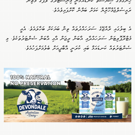
ހިންގުމުގެ ސިޔާސަތު ކަނޑައަޅާނީ މިނިސްޓަރުގެ ލަފާގެ މަތިން
ރައީސުލްޖުމްހޫރިްޔާ ކަމަށް ބަޔާން ކޮށްފައިވެއެވެ.
އެ ބިލުގައި ރާއްޖޭގެ ސަރަހައްދުތައް ތިން ބަޔަކަށް ބަހާލައެވެ. އެއީ
މެޓްރޮޕޮލިޓަން ސަރަހައްދާއި އާބަން ރީޖަން އާއި އާބަން ސެންޓަރުތަކެވެ. މި
ސެންޓަރުތައް ކަނޑައަޅާ ބައި ކުރަނީ އާބާދީއަށް ބެލުމަށްފަހުއެވެ.