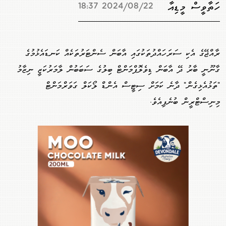
ހަތާވީސް މީޑިއާ
2024/08/22 18:37
ރާއްޖޭގެ އެކި ސަރަހައްދުތަކުގައި އާބަން ސެންޓަރުތަކެއް ކަނޑައެޅުމުގެ
ގާނޫނީ ބާރު ދޭ އާބަން ޑިވެލޮޕްމަންޓް ބިލުގެ ސަބަބުން ލާމަރުކަޒީ ނިޒާމު
"ތަޅުއެޅިގެން" ދާނެ ކަމަށް ސިޓީސް އެންޑް ލޯކަލް ގަވަރްމަންޓް
މިނިސްޓްރީން ބުނެފިއެވެ.