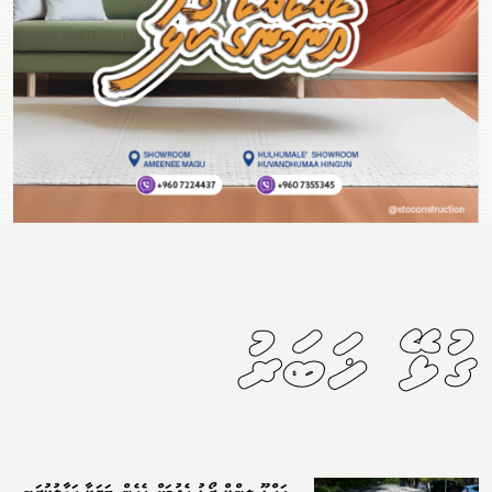
ގުޅޭ ޚަބަރު