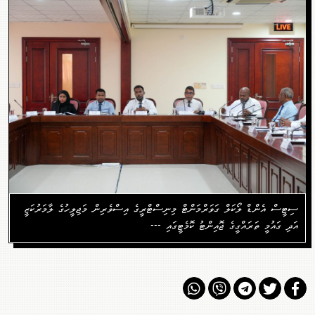
ސިޓީސް އެންޑް ލޯކަލް ގަވަރްމަންޓް މިނިސްޓްރީގެ އިސްވެރިން މަޖިލީހުގެ ލާމަރުކަޒީ
އަދި ގައުމީ ތަރައްގީގެ ޖޮއިންޓު ކޮމެޓީގައި ---