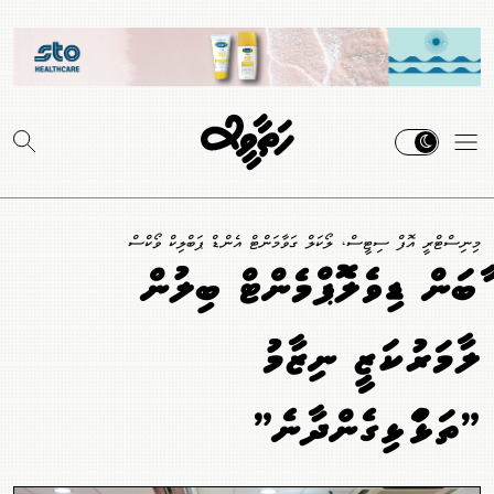
މިނިސްޓްރީ އޮފް ސިޓީސް، ލޯކަލް ގަވާމަންޓް އެންޑް ޕަބްލިކް ވޯކްސް
އާބަން ޑިވެލޮޕްމެންޓް ބިލުން
ލާމަރުކަޒީ ނިޒާމު
"ތަޅުއެޅިގެންދާނެ"