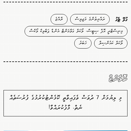
ރައްޔިތުންގެ މަޖިލިސް
ރާއްޖެ
ގުޅޭ ޓެގު
މިނިސްޓްރީ އޮފް ސިޓީސް، ލޯކަލް ގަވާމަންޓް އެންޑް ޕަބްލިކް ވޯކްސް
ލޯކަލް ކައުންސިލް
ޚަބަރު
ކޮމެންޓް
މި ލިޔުމަށް 7 ދުވަސް ވެފައިވާތީ ކޮމެންޓުކުރުމުގެ ފުރުސަތެއް
ނެތް. މާފުކުރައްވާ!