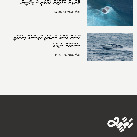
ލޭންޑިން ކްރާފްޓުން ގެއްލުނީ 2 ބިދޭސީން
2026/07/31 14:36
މޫސުން ގޯސްވެ ކަނޑުމަތީ ހާދިސާތައް އިތުރުވާތީ
ސަމާލުވާން އެދިއްޖެ
2026/07/31 14:31