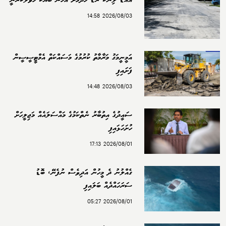
އައްޑޫ ލިންކް ރޯޑު ހެދުމަށް އެހެން ބަޔަކާ ހަވާލުކުރަނީ
2026/08/03 14:58
އަމީނީމަގު މަރާމާތު ކުރުމުގެ މަސައްކަތް އެމްޓީސީސީން
ފަށައިފި
2026/08/03 14:48
ސައީދުގެ އިތުބާރު ނެތްކަމުގެ މައްސަލައެއް މަޖިލީހަށް
ހުށަހަޅައިފި
2026/08/01 17:13
ގެއްލުނު ދެ މީހުން އަދިވެސް ނުފެނޭ، ބޮޑު
ސަރަހައްދެއް ބަލައިފި
2026/08/01 05:27