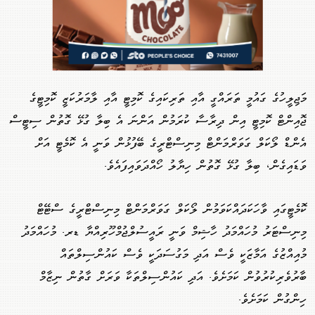
މަޖިލީހުގެ ގައުމީ ތަރައްގީ އާއި ތަރިކައިގެ ކޮމިޓީ އާއި ލާމަރުކަޒީ ކޮމިޓީގެ
ޖޮއިންޓް ކޮމިޓީ އިން ދިރާސާ ކުރަމުން އަންނަ އެ ބިލާ ގުޅޭ ގޮތުން ސިޓީސް
އެންޑް ލޯކަލް ގަވަރްމަންޓް މިނިސްޓްރީގެ ބޭފުޅުން ވަނީ އެ ކޮމެޓީ އަށް
ވަޑައިގެން، ބިލާ ގުޅޭ ގޮތުން ހިޔާލު ހޯއްދަވައިފައެވެ.
ކޮމެޓީގައި ވާހަކަދައްކަވަމުން ލޯކަލް ގަވަރްމަންޓް މިނިސްޓްރީގެ ސްޓޭޓް
މިނިސްޓަރު މުހައްމަދު ހާޝިމް ވަނީ ރައީސުލްޖުމްހޫރިއްޔާ ޑރ. މުހައްމަދު
މުއިއްޒުގެ އަމާޒަކީ ވެސް އަދި މަގުސަދަކީ ވެސް ކައުންސިލްތައް
ބާރުވެރިކުރުވުން ކަމަށެވެ. އަދި ކައުންސިލްތަކާ ވަރަށް ގާތުން ނިޒާމް
ހިންގުން ކަމަށެވެ.