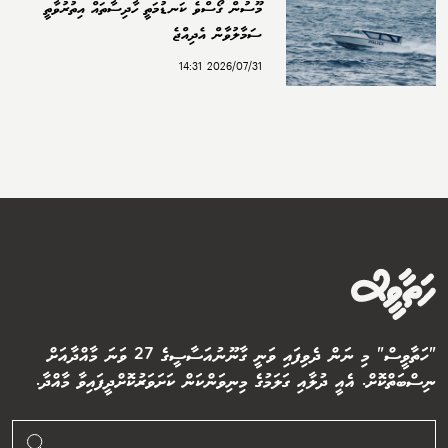
މޫސުން ގޯސްވެ ކަނޑުމަތީ ހާދިސާތައް އިތުރުވާތީ
ސަމާލުވާން އެދިއްޖެ
2026/07/31 14:31
"ހަތާވީސް" މި ނަން ދެވިފައި ވަނީ ގާނޫނުއަސާސީގެ 27 ވަނަ މާއްދާއަށް
ނިސްބަތްކޮށް. އެއީ ދުލާއި ގަލަމުގެ މިނިވަންކަން ކަށަވަރުކޮށްދީފައިވާ މާއްދާ.