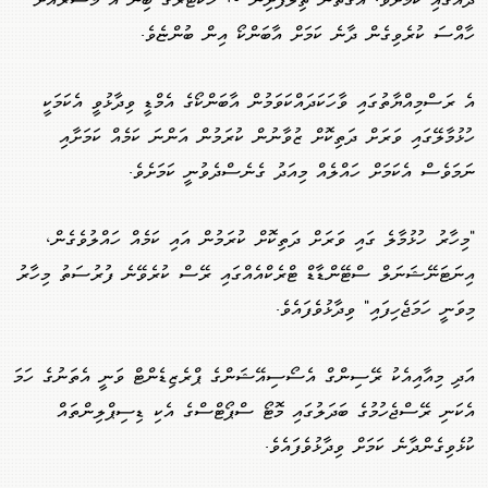
ދޭއްގައި ކަމަށެވެ. އެގޮތުން ތިލަފުށިން 10 ހެކްޓަރުގެ ބިން އެ މަޝްރޫއަށް
ހާއްސަ ކުރެވިގެން ދާނެ ކަމަށް އާބަންކޯ އިން ބުންޏެވެ.
އެ ރަސްމިއްޔާތުގައި ވާހަކަދައްކަވަމުން އާބަންކޯގެ އެމްޑީ ވިދާޅުވީ އެކަމަކީ
ހުޅުމާލޭގައި ވަރަށް ދަތިކޮށް ޒުވާނުން ކުރަމުން އަންނަ ކަމެއް ކަމަށާއި
ނަމަވެސް އެކަމަށް ހައްލެއް މިއަދު ގެނެސްދެވުނީ ކަމަށެވެ.
"މިހާރު ހުޅުމާލެ ގައި ވަރަށް ދަތިކޮށް ކުރަމުން އައި ކަމެއް ހައްލުވެގެން،
އިނަޓަނޭޝަނަލް ސްޓޭންޑާޑް ޓްރެކްއެއްގައި ރޭސް ކުރެވޭނެ ފުރުސަތު މިހާރު
މިވަނީ ހަމަޖެހިފައި" ވިދާޅުވެފައެވެ.
އަދި މިއާއިއެކު ރޭސިންގް އެސޯސިއޭޝަންގެ ޕްރެޒިޑެންޓް ވަނީ އެތަނުގެ ހަމަ
އެކަނި ރޭސްޖެހުމުގެ ބަދަލުގައި މޮޓޯ ސްޕޯޓްސްގެ އެކި ޑިސިޕްލިންތައް
ކުޅެވިގެންދާނެ ކަމަށް ވިދާޅުވެފައެވެ.