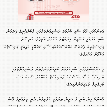
އާބަންކޯގައި އޮތް ސޮއި ކުރުމުގެ ރަސްމިއްޔާތެއްގައި އެކުންފުނީގެ ފަރާތުން
ސޮއި ކުރެއްވީ މެނޭޖިން ޑިރެކްޓަރު އަހްމަދު އާތިފެވެ. އަދި ޔޫތު
މިނިސްޓްރީގެ ފަރާތުން އެއްބަސްވުމުގައި ސޮއި ކުރެއްވީ ޑެޕިއުޓީ މިނިސްޓަރު
އަޒްމޫން އަހްމަދެވެ.
މި އެއްބަސްވުމުގައި ސޮއިކުރުމަށް ކުރިއަށްގެންދެވުނު ރަސްމިއްޔާތުގައި
ރޭސިންގް އެސޯސިއޭޝަންގެ ޕްރެޒިޑެންޓް މުހައްމަދު ޝާމިހް ވެސް
ބައިވެރިވެ ވަޑައިގެންނެވިއެވެ.
އާބަންކޯ އިން ބުނީ އެ އެރީނާ ތަރައްގީ ކުރެވިގެން ދާނީ ތިލަފުށީގެ ފޭސް