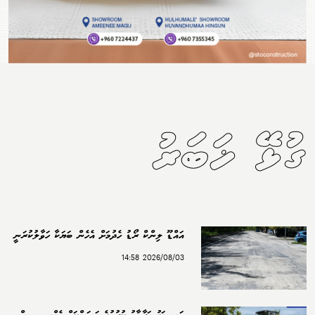
ގުޅޭ ޚަބަރު
އައްޑޫ ލިންކް ރޯޑު ހެދުމަށް އެހެން ބަޔަކާ ހަވާލުކުރަނީ
2026/08/03 14:58