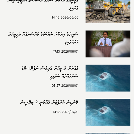
އަމީނީމަގު މަރާމާތު ކުރުމުގެ މަސައްކަތް އެމްޓީސީސީން
ފަށައިފި
2026/08/03 14:48
ސައީދުގެ އިތުބާރު ނެތްކަމުގެ މައްސަލައެއް މަޖިލީހަށް
ހުށަހަޅައިފި
2026/08/01 17:13
ގެއްލުނު ދެ މީހުން އަދިވެސް ނުފެނޭ، ބޮޑު
ސަރަހައްދެއް ބަލައިފި
2026/08/01 05:27
ލޭންޑިން ކްރާފްޓުން ގެއްލުނީ 2 ބިދޭސީން
2026/07/31 14:36