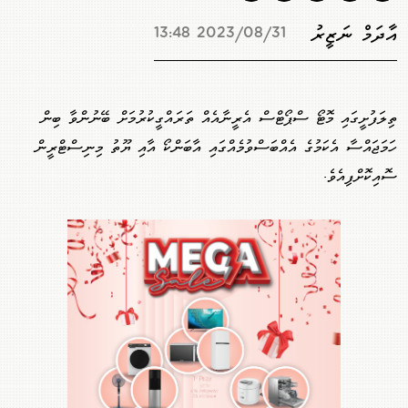
އާދަމް ނަޒީރު
2023/08/31 13:48
ތިލަފުށީގައި މޮޓޯ ސްޕޯޓްސް އެރީނާއެއް ތަރައްގީކުރުމަށް ބޭނުންވާ ބިން
ހަމަޖައްސާ އެކަމުގެ އެއްބަސްވުމެއްގައި އާބަންކޯ އާއި ޔޫތު މިނިސްޓްރީން
ސޮއިކޮށްފިއެވެ.