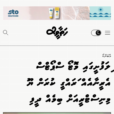
އާބަންކޯ
ތިލަފުށީގައި މޮޓޯ ސްޕޯޓްސް
އެރީނާއެއް ތަރައްގީ ކުރަން ޔޫތު
މިނިސްޓްރީއަށް ބިމެއް ދީފި