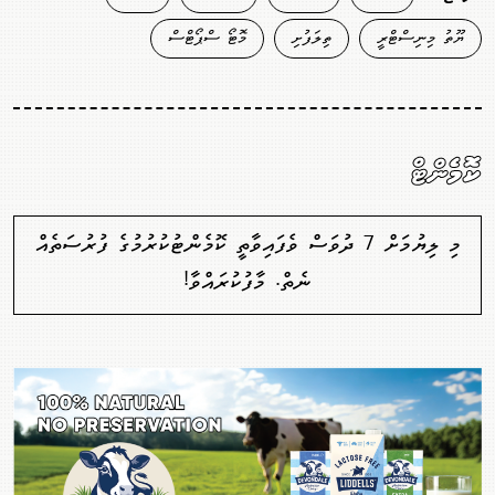
ޔޫތު މިނިސްޓްރީ
ތިލަފުށި
މޮޓޯ ސްޕޯޓްސް
ކޮމެންޓް
މި ލިޔުމަށް 7 ދުވަސް ވެފައިވާތީ ކޮމެންޓުކުރުމުގެ ފުރުސަތެއް
ނެތް. މާފުކުރައްވާ!