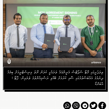
ތިލަފުށީގައި މޮޓޯ ސްޕޯޓްސް އެރީނާއެއް ތަރައްގީ ކުރަން ޔޫތު މިނިސްޓްރީއަށް ބިމެއް
ދިނުމުގެ އެއްބަސްވުމުގައި ސޮއި ކުރުމަށް ބޭއްވި ރަސްމިއްޔާތުގެ ތެރެއިން: ފޮޓޯ |
އާބަންކޯ