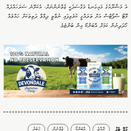
އެ މަޝްރޫއުގެ މައިގަނޑު މަގްސަދަކީ ޒުވާނުންނަށް، އެކަށޭނެ ސަރަހައްދެއް
މޮޓޯ ސްޕޯޓްސް އަށް ތަރައްގީ ކުރެވިފައި ނުވާތީ ދިމާވާ ދަތިތަކަށް ހައްލެއް
ހޯދަދިނުން ކަމަށް އާބަންކޯ އިން ބުންޏެވެ.
ރާއްޖެ
އާބަންކޯ
ޒުވާނުން
ޚަބަރު
ގުޅޭ ޓެގު