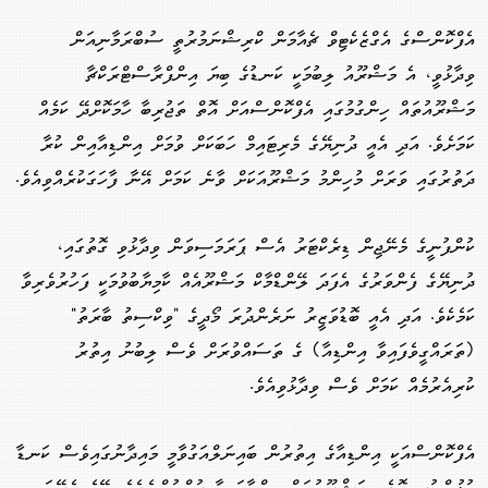
އެފްކޮންސްގެ އެގްޒެކެޓިވް ޗެއާމަން ކްރިޝްނަމުރުތީ ސުބްރަމާނިއަން
ވިދާޅުވީ، އެ މަޝްރޫއު ލިބުމަކީ ކަނޑުގެ ބިޔަ އިންފްރާސްޓްރަކްޗާ
މަޝްރޫއުތައް ހިންގުމުގައި އެފްކޮންސްއަށް އޮތް ތަޖުރިބާ ހާމަކޮށްދޭ ކަމެއް
ކަމަށެވެ. އަދި އެއީ ދުނިޔޭގެ މެރިޓައިމް ހަބަކަށް ވުމަށް އިންޑިއާއިން ކުރާ
ދަތުރުގައި ވަރަށް މުހިންމު މަޝްރޫއަކަށް ވާނެ ކަމަށް އޭނާ ފާހަގަކުރެއްވިއެވެ.
ކުންފުނީގެ މެނޭޖިން ޑިރެކްޓަރު އެސް ޕަރަމަސިވަން ވިދާޅުވި ގޮތުގައި،
ދުނިޔޭގެ ފެންވަރުގެ އެފަދަ ލޭންޑްމާކް މަޝްރޫއެއް ކާމިޔާބުވުމަކީ ފަހުރުވެރިވާ
ކަމެކެވެ. އަދި އެއީ ބޮޑުވަޒީރު ނަރެންދުރަ މޯދީގެ "ވިކްސިތު ބާރަތު"
(ތަރައްގީވެފައިވާ އިންޑިއާ) ގެ ތަސައްވުރަށް ވެސް ލިބުނު އިތުރު
ކުރިއެރުމެއް ކަމަށް ވެސް ވިދާޅުވިއެވެ.
އެފްކޮންސްއަކީ އިންޑިއާގެ އިތުރުން ބައިނަލްއަގުވާމީ މައިދާނުގައިވެސް ކަނޑާ