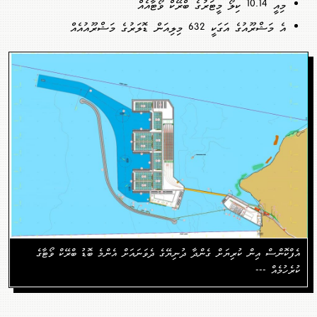
މިއީ 10.14 ކިލޯ މީޓަރުގެ ބްރޭކް ވޯޓާއެއް
އެ މަޝްރޫއުގެ އަގަކީ 632 މިލިއަން ޑޮލަރުގެ މަޝްރޫއުއެއް
އެފްކޮންސް އިން ކުރިޔަށް ގެންދާ ދުނިޔޭގެ ދެވަނައަށް އެންމެ ބޮޑު ބްރޭކް ވޯޓާގެ
ކުރެހުމެއް ---