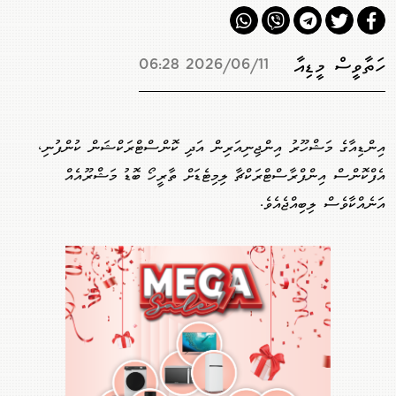
ހަތާވީސް މީޑިއާ
2026/06/11 06:28
އިންޑިއާގެ މަޝްހޫރު އިންޖިނިއަރިން އަދި ކޮންސްޓްރަކްޝަން ކުންފުނި،
އެފްކޮންސް އިންފްރާސްޓްރަކްޗާ ލިމިޓެޑަށް ތާރީހޯ ބޮޑު މަޝްރޫއެއް
އަނެއްކާވެސް ލިބިއްޖެއެވެ.