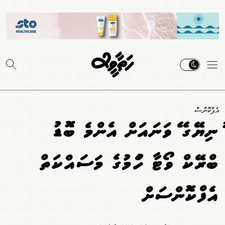
އެފްކޮންސް
ދުނިޔޭގެ ދެވަނައަށް އެންމެ ބޮޑު
ބްރޭކް ވޯޓާ ހެދުމުގެ މަސައްކަތް
އެފްކޮންސަށް