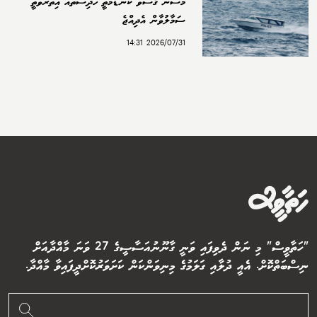
މޫސުން ގޯސްވެ ކަނޑުމަތީ ހާދިސާތައް އިތުރުވާތީ
ސަމާލުވާން އެދިއްޖެ
2026/07/31 14:31
"ހަތާވީސް" މި ނަން ދެވިފައި ވަނީ ގާނޫނުއަސާސީގެ 27 ވަނަ މާއްދާއަށް
ނިސްބަތްކޮށް. އެއީ ދުލާއި ގަލަމުގެ މިނިވަންކަން ކަށަވަރުކޮށްދީފައިވާ މާއްދާ.