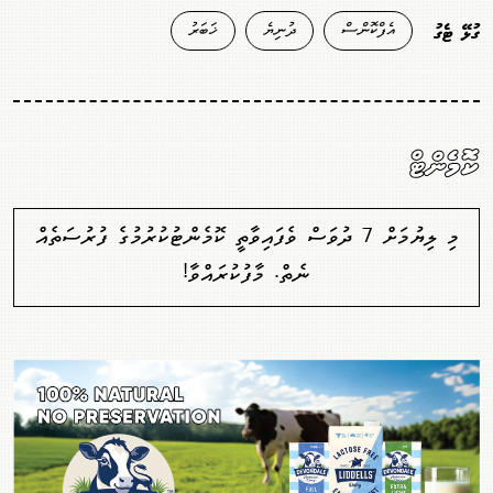
އެފްކޮންސް
ދުނިޔެ
ޚަބަރު
ގުޅޭ ޓެގު
ކޮމެންޓް
މި ލިޔުމަށް 7 ދުވަސް ވެފައިވާތީ ކޮމެންޓުކުރުމުގެ ފުރުސަތެއް
ނެތް. މާފުކުރައްވާ!