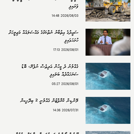
ފަށައިފި
2026/08/03 14:48
ސައީދުގެ އިތުބާރު ނެތްކަމުގެ މައްސަލައެއް މަޖިލީހަށް
ހުށަހަޅައިފި
2026/08/01 17:13
ގެއްލުނު ދެ މީހުން އަދިވެސް ނުފެނޭ، ބޮޑު
ސަރަހައްދެއް ބަލައިފި
2026/08/01 05:27
ލޭންޑިން ކްރާފްޓުން ގެއްލުނީ 2 ބިދޭސީން
2026/07/31 14:36