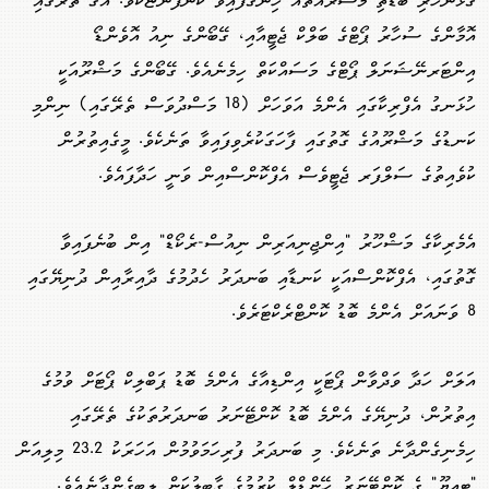
ގުޅުންހުރި ބޮޑެތި މަޝްރޫއުތައް ހިންގާފައިވާ ކުންފުންޏެކެވެ. އޭގެ ތެރޭގައި
އޮމާންގެ ސުހާރު ޕޯޓްގެ ބަލްކް ޖެޓީއާއި، ގޭބޯންގެ ނިއު އޮވެންޑޯ
އިންޓަރނޭޝަނަލް ޕޯޓްގެ މަސައްކަތް ހިމެނެއެވެ. ގޭބޯންގެ މަޝްރޫއަކީ
ހުޅަނގު އެފްރިކާގައި އެންމެ އަވަހަށް (18 މަސްދުވަސް ތެރޭގައި) ނިންމި
ކަނޑުގެ މަޝްރޫއުގެ ގޮތުގައި ފާހަގަކުރެވިފައިވާ ތަނެކެވެ. މީގެއިތުރުން
ކުވެއިތުގެ ސަލްފަރ ޖެޓީވެސް އެފްކޮންސްއިން ވަނީ ހަދާފައެވެ.
އެމެރިކާގެ މަޝްހޫރު "އިންޖިނިއަރިން ނިއުސް-ރެކޯޑް" އިން ބުނެފައިވާ
ގޮތުގައި، އެފްކޮންސްއަކީ ކަނޑާއި ބަނދަރު ހެދުމުގެ ދާއިރާއިން ދުނިޔޭގައި
8 ވަނައަށް އެންމެ ބޮޑު ކޮންޓްރެކްޓަރެވެ.
އަލަށް ހަދާ ވަދްވާން ޕޯޓަކީ އިންޑިއާގެ އެންމެ ބޮޑު ޕަބްލިކް ޕޯޓަށް ވުމުގެ
އިތުރުން، ދުނިޔޭގެ އެންމެ ބޮޑު ކޮންޓޭނަރު ބަނދަރުތަކުގެ ތެރޭގައި
ހިމެނިގެންދާނެ ތަނެކެވެ. މި ބަނދަރު ފުރިހަމަވުމުން އަހަރަކު 23.2 މިލިއަން
"ޓީއީޔޫ" ގެ ކޮންޓޭނަރު ހޭންޑްލް ކުރުމުގެ ގާބިލުކަން ލިބިގެންދާނެއެވެ.