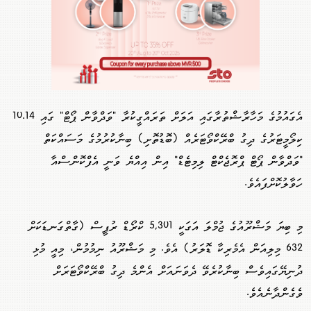
އެގައުމުގެ މަހާރާޝްތުރާގައި އަލަށް ތަރައްގީކުރާ "ވަދްވާން ޕޯޓް" ގައި 10.14
ކިލޯމީޓަރުގެ ދިގު ބްރޭކްވޯޓަރެއް (ބޮޑުތޮށި) ބިނާކުރުމުގެ މަސައްކަތް
"ވަދްވާން ޕޯޓް ޕްރޮޖެކްޓް ލިމިޓެޑް" އިން އިއްޔެ ވަނީ އެފްކޮންސްއާ
ހަވާލުކޮށްފައެވެ.
މި ބިޔަ މަޝްރޫއުގެ ޖުމްލަ އަގަކީ 5,301 ކްރޯޑް ރުޕީސް (ގާތްގަނޑަކަށް
632 މިލިއަން އެމެރިކާ ޑޮލަރު) އެވެ. މި މަޝްރޫއު ނިމުމުން، މިއީ މުޅި
ދުނިޔޭގައިވެސް ބިނާކުރެވޭ ދެވަނައަށް އެންމެ ދިގު ބްރޭކްވޯޓަރަށް
ވެގެންދާނެއެވެ.