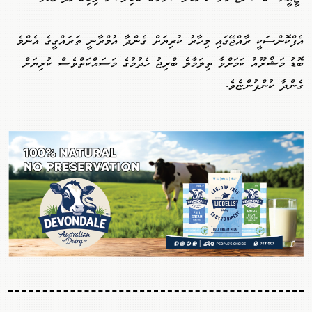
އެފްކޮންސަކީ ރާއްޖޭގައި މިހާރު ކުރިޔަށް ގެންދާ އުމްރާނީ ތަރައްގީގެ އެންމެ
ބޮޑު މަޝްރޫއު ކަމަށްވާ ތިލަމާލެ ބްރިޖު ހެދުމުގެ މަސައްކަތްވެސް ކުރިޔަށް
ގެންދާ ކުންފުންޏެވެ.