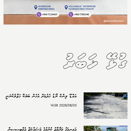
ގުޅޭ ޚަބަރު
އައްޑޫ ލިންކް ރޯޑު ހެދުމަށް އެހެން ބަޔަކާ ހަވާލުކުރަނީ
2026/08/03 14:58
އަމީނީމަގު މަރާމާތު ކުރުމުގެ މަސައްކަތް އެމްޓީސީސީން