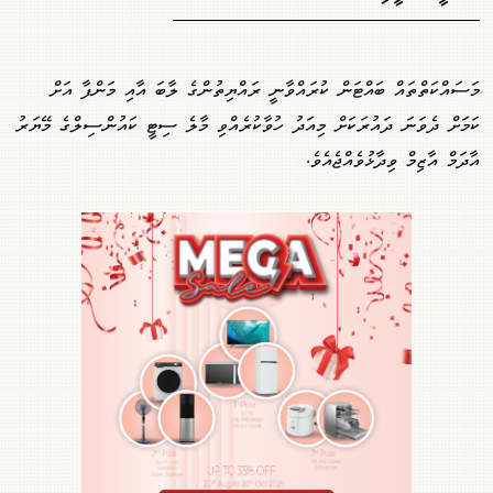
މަސައްކަތްތައް ބައްޓަން ކުރައްވާނީ ރައްޔިތުންގެ ލާބަ އާއި މަންފާ އަށް
ކަމަށް ދެވަނަ ދައުރަކަށް މިއަދު ހުވާކުރެއްވި މާލެ ސިޓީ ކައުންސިލްގެ މޭޔަރު
އާދަމް އާޒިމް ވިދާޅުވެއްޖެއެވެ.