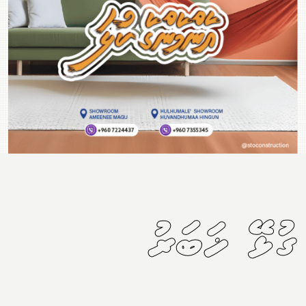
ގުޅޭ ޚަބަރު