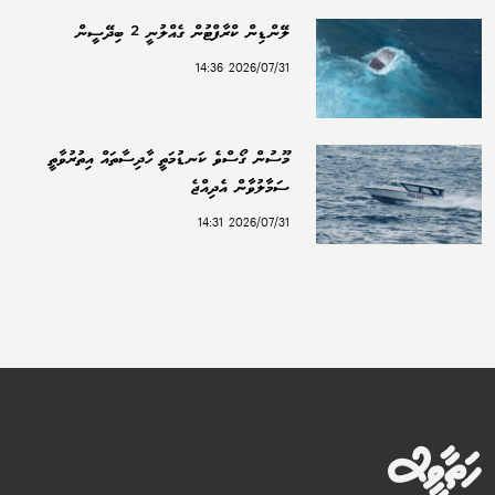
ލޭންޑިން ކްރާފްޓުން ގެއްލުނީ 2 ބިދޭސީން
2026/07/31 14:36
މޫސުން ގޯސްވެ ކަނޑުމަތީ ހާދިސާތައް އިތުރުވާތީ
ސަމާލުވާން އެދިއްޖެ
2026/07/31 14:31