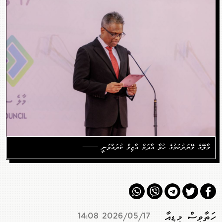
މާލޭގެ މޭޔަރުކަމުގެ ހުވާ އާދަމް އާޒިމް ކުރައްވަނީ ——
ހަތާވީސް މީޑިއާ
2026/05/17 14:08