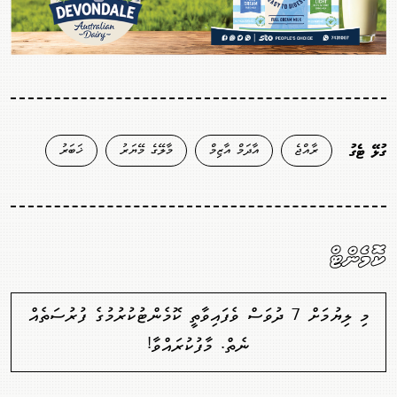
ރާއްޖެ
އާދަމް އާޒިމް
މާލޭގެ މޭޔަރު
ޚަބަރު
ގުޅޭ ޓެގު
ކޮމެންޓް
މި ލިޔުމަށް 7 ދުވަސް ވެފައިވާތީ ކޮމެންޓުކުރުމުގެ ފުރުސަތެއް
ނެތް. މާފުކުރައްވާ!