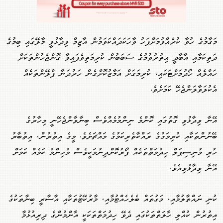
މަގާމުގެ ހުވާ ކުރެއްވުމަށްފަހު ވާހަކަދައްކަވަމުން އާޒިމް ވިދާޅުވީ މާލޭގައި ބިމުގެ
ދަތިކަމާއި އާބާދީ އިތުރުވުމުގެ ސަބަބުން ކުރިމަތިވެފައިވާ ގޮންޖެހުންތަކަށް
ހައްލެއް ހޯދުމަށްޓަކައި، ކުރިމަގަށް އަމާޒުކޮށްގެން ހަރުދަނާ ޕްލޭންތަކެއް
އެކުލަވާލަންޖެހޭ ކަމަށެވެ.
އޭނާ ވިދާޅުވި ގޮތުގައި ކޮންމެ ނިންމުމެއްވެސް ބިނާވާންޖެހޭނީ މިހާރުގެ
ބޭނުންތަކާއި ކުރިމަގުގެ ރައްކާތެރިކަމުގެ މައްޗަށެވެ. މީގެ އިތުރުން، އިތުބާރު
ހުރި މުނިސިޕަލް ހިދުމަތްތަކެއް ފޯރުކޮށްދިނުމަކީވެސް މުހިންމު ކަމެއް ކަމަށް
އޭނާ ވިދާޅުވިއެވެ.
ކުނި ނައްތާލުމާއި، މަގުތައް ބެލެހެއްޓުމާއި، މާރުކޭޓުތަކާއި އާސާރީ ބިނާތަކުގެ
އިތުރުން ކުއްލި ހާލަތްތަކުގައި ދެވޭ ހިދުމަތްތަކަކީ އާންމުންގެ ދިރިއުޅުމާ