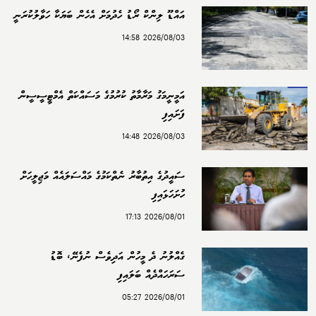
އައްޑޫ ލިންކް ރޯޑު ހެދުމަށް އެހެން ބަޔަކާ ހަވާލުކުރަނީ
2026/08/03 14:58
އަމީނީމަގު މަރާމާތު ކުރުމުގެ މަސައްކަތް އެމްޓީސީސީން
ފަށައިފި
2026/08/03 14:48
ސައީދުގެ އިތުބާރު ނެތްކަމުގެ މައްސަލައެއް މަޖިލީހަށް
ހުށަހަޅައިފި
2026/08/01 17:13
ގެއްލުނު ދެ މީހުން އަދިވެސް ނުފެނޭ، ބޮޑު
ސަރަހައްދެއް ބަލައިފި
2026/08/01 05:27