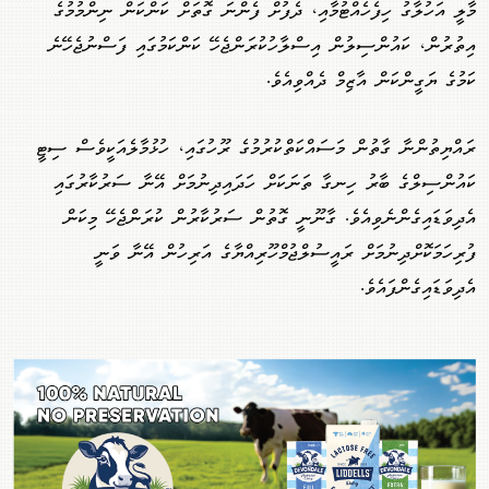
މާލީ އަހުލާގު ހިފެހެއްޓުމާއި، ދެފުށް ފެންނަ ގޮތަށް ކަންކަން ނިންމުމުގެ
އިތުރުން، ކައުންސިލުން އިސްލާހުކުރަންޖެހޭ ކަންކަމުގައި ފަސްނުޖެހޭނެ
ކަމުގެ ޔަގީންކަން އާޒިމް ދެއްވިއެވެ.
ރައްޔިތުންނާ ގާތުން މަސައްކަތްކުރުމުގެ ރޫހުގައި، ހުޅުމާލެއަކީވެސް ސިޓީ
ކައުންސިލްގެ ބާރު ހިނގާ ތަނަކަށް ހަދައިދިނުމަށް އޭނާ ސަރުކާރުގައި
އެދިވަޑައިގެންނެވިއެވެ. ގާނޫނީ ގޮތުން ސަރުކާރުން ކުރަންޖެހޭ މިކަން
ފުރިހަމަކޮށްދިނުމަށް ރައީސުލްޖުމްހޫރިއްޔާގެ އަރިހުން އޭނާ ވަނީ
އެދިވަޑައިގެންފައެވެ.