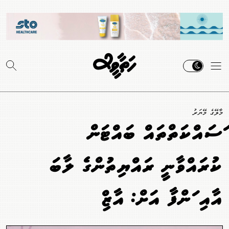
މާލޭގެ މޭޔަރު
މަސައްކަތްތައް ބައްޓަން
ކުރައްވާނީ ރައްޔިތުންގެ ލާބަ
އާއި މަންފާ އަށް: އާޒިމް