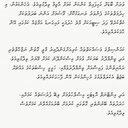
ވަރަށް ބޮޑަށް ގުޅިފައިވާ ކަންކަން ކަމަށް އާޒިމް ވިދާޅުވިއެވެ. އެހެންކަމުން، މި
ހިދުމަތްތަކުގެ ފެންވަރު ރަނގަޅުކޮށް، މޫސުމަށް އަންނަ ބަދަލުތަކަށް
ކެތްކުރެވޭ ފަދަ ސިޓީއަކަށް މާލެ ހެދުމަކީ މައިގަނޑު އަމާޒެއް ކަމުގައި އޭނާ
ހާމަކުރެއްވިއެވެ.
ކައުންސިލްގެ މަސައްކަތްތައް ކުރިއަށްގެންދާއިރު މާލީ ގޮތުން ނަޒާހާތްތެރި
އަދި ޒިންމާދާރު ބަޔަކަށް ވުމަށް އިސްކަންދޭނެ ކަމަށް މޭޔަރު ވިދާޅުވިއެވެ.
ރައްޔިތުންގެ ފައިސާއަށް ޒިންމާދާރުވުމާއި، ހަގީގީ ހިސާބުތަކުގެ މައްޗަށް
ބަޖެޓު އެކުލަވާލުމުގެ މުހިންމުކަން އޭނާ ފާހަގަކުރެއްވިއެވެ.
އަދި އިންޓާނަލް އޮޑިޓަކީ އިސްލާހުވުމަށް ލިބޭ ފުރުސަތެއް ކަމަށާއި،
ހަރަދުތައް ބޭނުންތެރި ގޮތުގައި ކުރުމަށް ބާރުއަޅުއްވާނެ ކަމަށްވެސް
ވިދާޅުވިއެވެ.