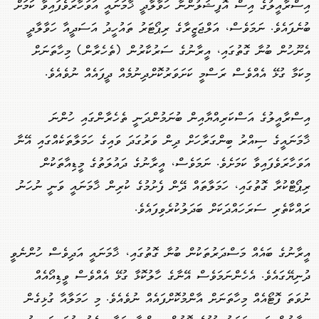
އިސްރާއީލުގެ އިސް އޮފިޝަލުންނާ ހަވާލާދީ ޚާމަނައީ އަވަހާރަވެފައިވާ ކަމަށް
ބުނެފައެވެ. ނަމަވެސް، އަލްޖަޒީރާގެ ރިޕޯޓަރު ތައުހީދު އަސަދީއާ ހަވާލާދީ
އެނޫހުން ބުނާ ގޮތުގައި، އީރާނުގެ ސަރުކާރުން (ތެހެރާން) މިހާތަނަށް
މިކަމާ ގުޅޭ އެއްވެސް ރަސްމީ ކަށަވަރުކޮށްދިނުމެއް ދީފައެއް ނުވެއެވެ.
އިސްރާއީލުގެ އަސްކަރިއްޔާއިން ބުނަމުންދަނީ ތެހެރާންގައި ހުންނަ
ޚާމަނައީގެ ސިއްރު ބިންގަރާހަށް ދިން ވަރުގަދަ ވައިގެ ހަމަލާތަކެއްގައި އޭނާ
އަވަހާރަވެފައިވާ ކަމަށެވެ. ނަމަވެސް، އީރާނުގެ ދައުލަތުގެ މީޑިއާތަކުން
ރިޕޯޓްކުރާ ގޮތުގައި، ހަމަލާތައް ދޭން ފެށުމުގެ ކުރިން ޚާމަނައީ ވަނީ ނުހަނު
ރައްކާތެރި ސަރަހައްދަކަށް ބަދަލުކުރެވިފައެވެ.
އީރާނުގެ ބައެއް މަސްދަރުތަކުން ބުނާ ގޮތުގައި، ޚާމަނައީ އަދިވެސް ހުންނެވީ
ދުނިޔޭގައެވެ. އެހެންނަމަވެސް އޭނާގެ ހާލުކޮޅާ ގުޅޭ އެއްވެސް ވީޑިއޯއެއް
ނުވަތަ ފޮޓޯއެއް މިހާތަނަށް އާންމުކޮށްފައެއް ނުވެއެވެ. މި ހަމަލާއާ ގުޅިގެން