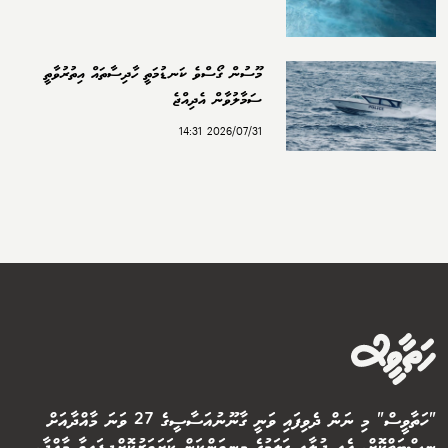
މޫސުން ގޯސްވެ ކަނޑުމަތީ ހާދިސާތައް އިތުރުވާތީ
ސަމާލުވާން އެދިއްޖެ
2026/07/31 14:31
"ހަތާވީސް" މި ނަން ދެވިފައި ވަނީ ގާނޫނުއަސާސީގެ 27 ވަނަ މާއްދާއަށް
ނިސްބަތްކޮށް. އެއީ ދުލާއި ގަލަމުގެ މިނިވަންކަން ކަށަވަރުކޮށްދީފައިވާ މާއްދާ.