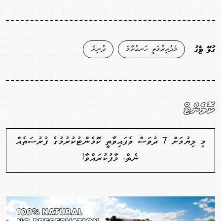
މެދުއިރުމަތީ ހަނގުރާމަ
ދުނިޔެ
ގުޅޭ ޓެގު
ކޮމެންޓް
މި ލިޔުމަށް 7 ދުވަސް ވެފައިވާތީ ކޮމެންޓުކުރުމުގެ ފުރުސަތެއް
ނެތް. މާފުކުރައްވާ!