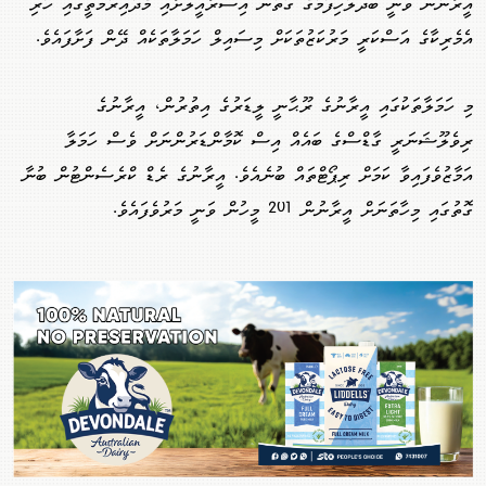
އީރާނުން ވަނީ ބަދަލުހިފުމުގެ ގޮތުން އިސްރާއީލަށާއި މެދުއިރުމަތީގައި ހުރި
އެމެރިކާގެ އަސްކަރީ މަރުކަޒުތަކަށް މިސައިލް ހަމަލާތަކެއް ދޭން ފަށާފައެވެ.
މި ހަމަލާތަކުގައި އީރާނުގެ ރޫޙާނީ ލީޑަރުގެ އިތުރުން، އީރާނުގެ
ރިވެލޫޝަނަރީ ގާޑްސްގެ ބައެއް އިސް ކޮމާންޑަރުންނަށް ވެސް ހަމަލާ
އަމާޒުވެފައިވާ ކަމަށް ރިޕޯޓްތައް ބުނެއެވެ. އީރާނުގެ ރެޑް ކްރެސެންޓުން ބުނާ
ގޮތުގައި މިހާތަނަށް އީރާނުން 201 މީހުން ވަނީ މަރުވެފައެވެ.