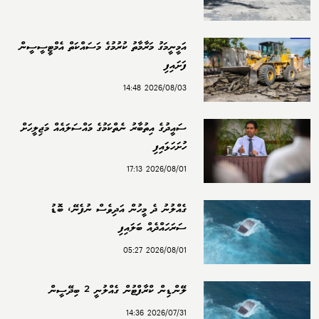
އަމީނީމަގު މަރާމާތު ކުރުމުގެ މަސައްކަތް އެމްޓީސީސީން
ފަށައިފި
2026/08/03 14:48
ސައީދުގެ އިތުބާރު ނެތްކަމުގެ މައްސަލައެއް މަޖިލީހަށް
ހުށަހަޅައިފި
2026/08/01 17:13
ގެއްލުނު ދެ މީހުން އަދިވެސް ނުފެނޭ، ބޮޑު
ސަރަހައްދެއް ބަލައިފި
2026/08/01 05:27
ލޭންޑިން ކްރާފްޓުން ގެއްލުނީ 2 ބިދޭސީން
2026/07/31 14:36