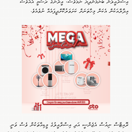
އިސްރާއީލުން ބުނަމުންދިޔަ ނަމަވެސް، އީރާނުގެ ރަސްމީ އެއްވެސް
އިދާރާއަކުން އެކަން މިހާތަނަށް ކަށަވަރުކޮށްދީފައެއް ނުވެއެވެ.
ރޮއިޓާސް ނިއުސް އެޖެންސީ އަދި އިސްރާއީލުގެ މީޑިއާތަކުން ވެސް ވަނީ