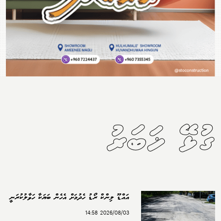
ގުޅޭ ޚަބަރު
އައްޑޫ ލިންކް ރޯޑު ހެދުމަށް އެހެން ބަޔަކާ ހަވާލުކުރަނީ
2026/08/03 14:58