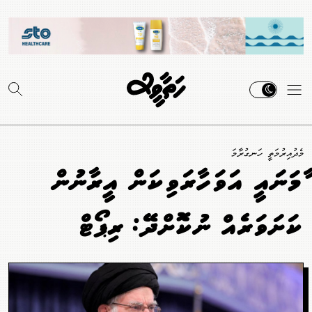
މެދުއިރުމަތީ ހަނގުރާމަ
ޚާމަނައީ އަވަހާރަވިކަން އީރާނުން
ކަށަވަރެއް ނުކޮށްދޭ: ރިޕޯޓް