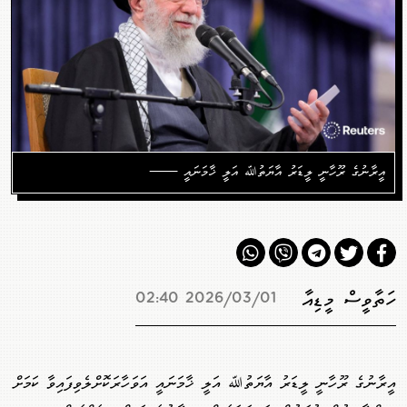
އީރާނުގެ ރޫހާނީ ލީޑަރު އާޔަތުﷲ އަލީ ޚާމަނައީ ——
ހަތާވީސް މީޑިއާ
2026/03/01 02:40
އީރާނުގެ ރޫހާނީ ލީޑަރު އާޔަތުﷲ އަލީ ޚާމަނައީ އަވަހާރަކޮށްލެވިފައިވާ ކަމަށް