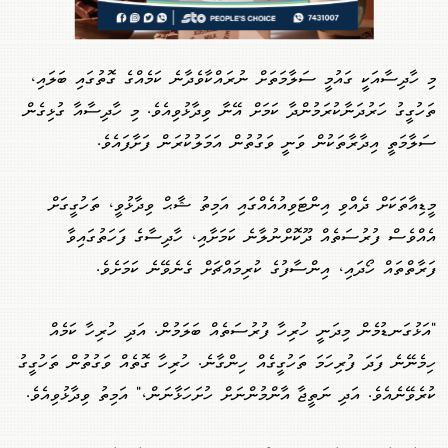
މި ހާދިސާއަކީ ގައުމީ ސަލާމަތަށް ނުރައްކާވެދާނެ ކަމެއްގެ ގޮތުގައި ބަލައި،
ތަހުގީގު ހަރުދަނާކުރަމުންދާ ކަމަށް އޭނާ ވިދާޅުވިއެވެ. މި ހާދިސާއާ ގުޅިގެން
ސަލާމަތީ އިދާރާތަކުން ވަނީ ވަގުތުން އަމަލުކުރަން ފަށާފައެވެ.
މީޑިއާތަކަށް ދެއްވި އިންޓަވިއުއެއްގައި އަމިތު ޝާޙް ވިދާޅުވީ، ތަހުގީގަށް
އެއްވެސް ފުރުސަތެއް ދޫކޮށްނުލާނެ ކަމަށާއި، ހާދިސާގެ ފަހަތުގައިވާ
ފަރާތްތައް ހޯދައި، އިންސާފުގެ ކުރިމައްޗަށް ގެނެވޭނެ ކަމަށެވެ.
"އަޅުގަނޑުމެން މިދަނީ ހުރިހާ ފުރުސަތެއް ބަލަމުން. އަދި ހުރިހާ ކަމެއް
ހިމެނޭނެ ފަދަ ފުރިހަމަ ތަހުގީގެއް ހިންގާނެ. ހުރިހާ ގޮތެއް ވަގުތުން ތަހުގީގު
ކުރެވޭނެއެވެ. އަދި ނަތީޖާ އާންމުންނަށް ހުށަހަޅާނަން،" އަމިތު ވިދާޅުވިއެވެ.