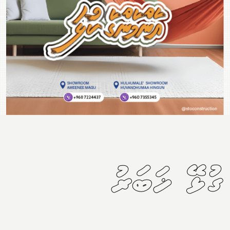
ގުޅޭ ޚަބަރު