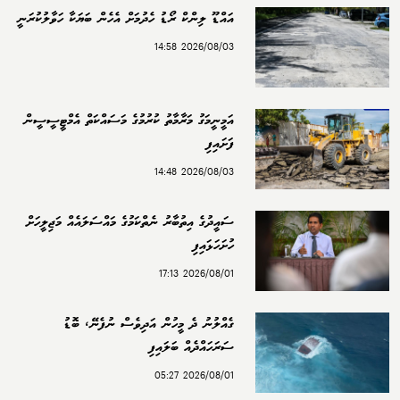
އައްޑޫ ލިންކް ރޯޑު ހެދުމަށް އެހެން ބަޔަކާ ހަވާލުކުރަނީ
2026/08/03 14:58
އަމީނީމަގު މަރާމާތު ކުރުމުގެ މަސައްކަތް އެމްޓީސީސީން
ފަށައިފި
2026/08/03 14:48
ސައީދުގެ އިތުބާރު ނެތްކަމުގެ މައްސަލައެއް މަޖިލީހަށް
ހުށަހަޅައިފި
2026/08/01 17:13
ގެއްލުނު ދެ މީހުން އަދިވެސް ނުފެނޭ، ބޮޑު
ސަރަހައްދެއް ބަލައިފި
2026/08/01 05:27