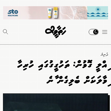
ދުނިޔެ
ދިއްލީ ގޮވުން: ތަހުގީގުގައި ހުރިހާ
ދިމާލަކަށް ބެލިގެން ދާނެ