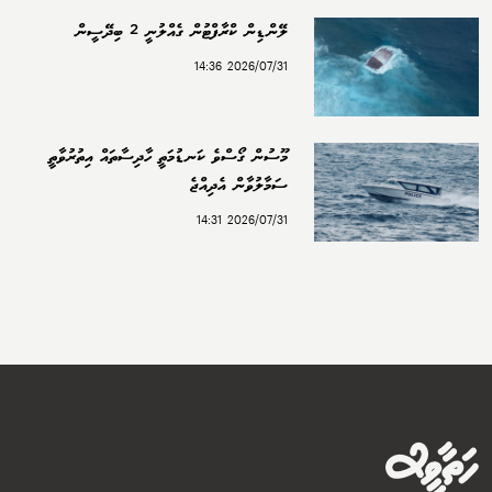
ލޭންޑިން ކްރާފްޓުން ގެއްލުނީ 2 ބިދޭސީން
2026/07/31 14:36
މޫސުން ގޯސްވެ ކަނޑުމަތީ ހާދިސާތައް އިތުރުވާތީ
ސަމާލުވާން އެދިއްޖެ
2026/07/31 14:31