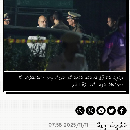
ދިއްލީގެ ރެޑް ފޯޓު އޭރިއާގައި އެއްޗެއް ގޮވި ހާދިސާ ހިނގި ސަރަހައްދުގައި ހޯމް
މިނިސްޓަރު އަމިތު ޝާހު: ފޮޓޯ | އޭޕީ
ހަތާވީސް މީޑިއާ
2025/11/11 07:58