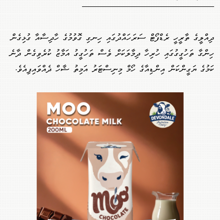
ދިއްލީގެ ތާރީހީ ރެޑްފޯޓް ސަރަހައްދުގައި ހިނގި ގޮވުމުގެ ހާދިސާއާ ގުޅިގެން
ހިންގާ ތަހުގީގުގައި ހުރިހާ ދިމާލަކަށް ވެސް ތަހުގީގު އަމާޒު ކުރެވިގެން ދާނެ
ކަމުގެ ޔަގީންކަން އިންޑިއާގެ ހޯމް މިނިސްޓަރު އަމިތު ޝާހް ދެއްވައިފިއެވެ.