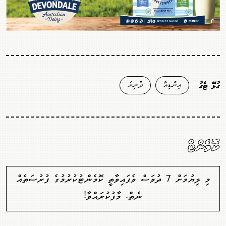
އިންޑިއާ
ދުނިޔެ
ގުޅޭ ޓެގު
ކޮމެންޓް
މި ލިޔުމަށް 7 ދުވަސް ވެފައިވާތީ ކޮމެންޓުކުރުމުގެ ފުރުސަތެއް
ނެތް. މާފުކުރައްވާ!