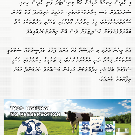
މި ހާދިސާ ހިނގުމާ ގުޅިގެން ހޯމް މިނިސްޓަރު ވަނީ ހާދިސާ ހިނގި
ސަރަހައްދަށް ވެސް ޒިޔާރަތްކުރައްވައި، ތަހުގީގު ކުރިއަށްދާ ގޮތް ގާތުން
ބައްލަވާލައްވާފައެވެ. މީގެ އިތުރުން ގޮވުމުގައި ޒަހަމްވި ފަރާތްތަކުގެ ހާލު
ބައްލަވާލެއްވުމަށް ހޮސްޕިޓަލަށް ވެސް އޭނާ ޒިޔާރަތްކުރެއްވިއެވެ.
އަށް މީހުން މަރުވި މި ހާދިސާއާ ގުޅޭ އެންމެ ފަހުގެ ތަފްސީލުތައް ސަލާމަތީ
ބާރުތަކުން މިހާރު ދަނީ އެއްކުރަމުންނެވެ. މި ތަހުގީގު ހިންގުމުގައި ގައުމީ
ސަލާމަތާ ބެހޭ އެކި އިދާރާތަކުން ގުޅިގެން މަސައްކަތް ކުރަމުންދާ ކަމަށް
ރިޕޯޓްތައް ބުނެއެވެ.