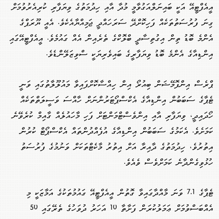
އީއެފްޓީއޭ އަކީ ބައިނަލްއަގުވާމީ މުދާ އާއި ހިދުމަތުގެ ވިޔަފާރި ކުރިއެރުވުމަށް
ގިނަ ފުރުސަތުތަކެއް ފަހިކޮށްދޭ ސަރަހައްދީ ޖަމިއްޔާއެކެވެ. އެއީ ޔޫރަޕްގެ
އެންމެ ބޮޑު ތިން އިގުތިސާދީ ބްލޮކްގެ ތެރެއިން އެއް ގައުމެވެ. އީއެފްޓީއޭގައި
އިންޑިއާގެ އެންމެ ބޮޑު ވިޔަފާރީގެ ބައިވެރިޔަކީ ސްވިޒަލޭންޑެވެ.
ޕްރެސް އިންފޮމޭޝަން ބިއުރޯ އިން ހިއްސާކޮށްފައިވާ މައުލޫލާތުގައި ވަނީ
ޓެޕާގެ ސަބަބުން އިންޑިއާގެ އެކްސްޕޯޓަރުންނަށް ހާއްސަ ވަސީލަތްތަކެއް
ހޯދައިދީ، ވިޔަފާރި އާއި އިންވެސްޓްމަންޓަށް ފަހި މާހައުލެއް ގާއިމް ކުރެވޭނެ
ކަމަށެވެ. އެކަމުގެ ސަބަބުން އިންޑިއާގެ އުފެއްދުންތައް އެކްސްޕޯޓް ކުރުން
އިތުރުވެ، ހިދުމަތުގެ ދާއިރާ އަށް އިތުރު މާކެޓްތަކަށް ވަނުމުގެ ފުރުސަތު
ހުޅުވިގެންދާނެ ކަމަށްވެސް ވެއެވެ.
ޓެޕާގެ 7.1 ވަނަ މާއްދާގައިވާ ގޮތުން އީއެފްޓީއޭ ގައުމުތަކުގެ އަމާޒަކީ މި
އެއްބަސްވުމަށް ޢަމަލުކުރަން ފަށާތާ 10 އަހަރު ދުވަހުގެ ތެރޭގައި 50