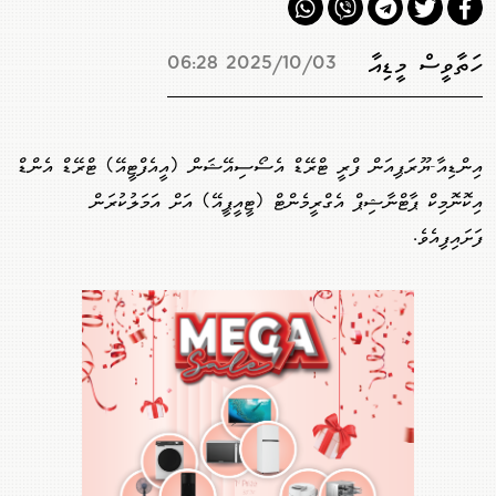
ހަތާވީސް މީޑިއާ
2025/10/03 06:28
އިންޑިއާ-ޔޫރަޕިއަން ފްރީ ޓްރޭޑް އެސޯސިއޭޝަން (އީއެފްޓީއޭ) ޓްރޭޑް އެންޑް
އިކޮނޮމިކް ޕާޓްނާޝިޕް އެގްރީމެންޓް (ޓީއީޕީއޭ) އަށް އަމަލުކުރަން
ފަށައިފިއެވެ.