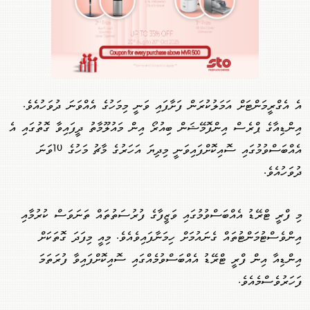
އެ އެގްރީމަންޓަށް އަމަލުކުރަން ފަށާފައި ވަނީ މިމަހުގެ އެއްވަނަ ދުވަހުއެވެ.
އިންޑިއާގެ ޕްރެސް އިންފޮމޭޝަން ބިއުރޯ އިން މައުލޫމާތު ދީފައިވާ ގޮތުގައި އެ
އެއްބަސްވުމުގައި ސޮއިކޮށްފައިވަނީ މިދިޔަ އަހަރުގެ މާޗު މަހުގެ 10ވަނަ
ދުވަހުއެވެ.
މި ފްރީ ޓްރޭޑު އެއްބަސްވުމުގައި ވަޒީފާގެ ފުރުސަތުތައް ތަނަވަސް ކުރުމާއި
އިންވެސްޓުމަންޓުތައް ގެނައުމަށް ހިމަނާފައިވެއެވެ. މިއީ މިފަދަ ގޮތަކަށް
އިންޑިއާ އިން ފްރީ ޓްރޭޑު އެއްބަސްވުމެއްގައި ސޮއިކޮށްފައިވާ ފުރަތަމަ
ފަހަރުވެސްމެއެވެ.