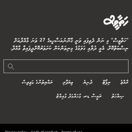
"ހަތާވީސް" މި ނަން ދެވިފައި ވަނީ ގާނޫނުއަސާސީގެ 27 ވަނަ މާއްދާއަށް
ނިސްބަތްކޮށް. އެއީ ދުލާއި ގަލަމުގެ މިނިވަންކަން ކަށަވަރުކޮށްދީފައިވާ މާއްދާ.
ރާއްޖެ
ރިޕޯޓް
ދުނިޔެ
ވިޔަފާރި
ރައްޔިތުންގެ މަޖިލިސް
ސިއްހަތު
ރައީސް ޑރ. މުހައްމަދު މުއިއްޒު