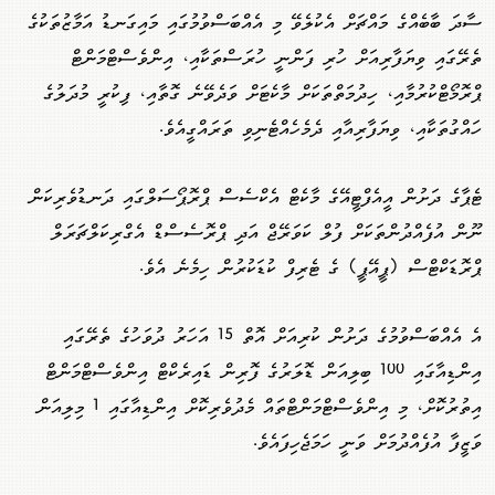
ސާދަ ބާބެއްގެ މައްޗަށް އެކުލެވޭ މި އެއްބަސްވުމުގައި މައިގަނޑު އަމާޒުތަކުގެ
ތެރޭގައި ވިޔަފާރިއަށް ހުރި ފަންނީ ހުރަސްތަކާއި، އިންވެސްޓްމަންޓް
ޕްރޮމޯޓްކުރުމާއި، ހިދުމަތްތަކަށް މާކެޓަށް ވަދެވޭނެ ގޮތާއި، ފިކުރީ މުދަލުގެ
ހައްގުތަކާއި، ވިޔަފާރިއާއި ދެމެހެއްޓެނިވި ތަރައްގީއެވެ.
ޓެޕާގެ ދަށުން އީއެފްޓީއޭގެ މާކެޓް އެކްސެސް ޕްރޮޕޯސަލްގައި ދަނޑުވެރިކަން
ނޫން އުފެއްދުންތަކަށް ފުލް ކަވަރޭޖް އަދި ޕްރޮސެސްޑް އެގްރިކަލްޗަރަލް
ޕްރޮޑަކްޓްސް (ޕީއޭޕީ) ގެ ޓެރިފް ކުޑަކުރުން ހިމެނެ އެވެ.
އެ އެއްބަސްވުމުގެ ދަށުން ކުރިއަށް އޮތް 15 އަހަރު ދުވަހުގެ ތެރޭގައި
އިންޑިއާގައި 100 ބިލިއަން ޑޮލަރުގެ ފޮރިން ޑައިރެކްޓް އިންވެސްޓްމަންޓް
އިތުރުކޮށް، މި އިންވެސްޓްމަންޓްތައް މެދުވެރިކޮށް އިންޑިއާގައި 1 މިލިއަން
ވަޒީފާ އުފެއްދުމަށް ވަނީ ހަމަޖެހިފައެވެ.