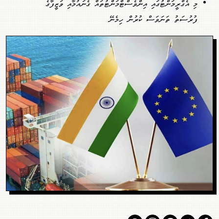
މި އެގްރީމަންޓުގައި އިންވެސްޓްމަންޓުތައް ގެނައުމާއި ވަޒީފާގެ
ފުރުސަތު ތަނަވަސް ކުރުން ހިމެނޭ