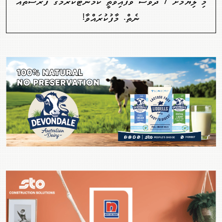
މި ލިޔުމަށް 7 ދުވަސް ވެފައިވާތީ ކޮމެންޓުކުރުމުގެ ފުރުސަތެއް
ނެތް. މާފުކުރައްވާ!