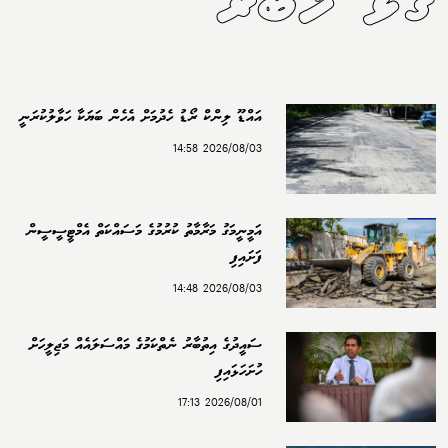
ގުޅޭ ޚަބަރު
އައްޑޫ ލިންކް ރޯޑު ހެދުމަށް އެހެން ބަޔަކާ ހަވާލުކުރަނީ
2026/08/03 14:58
އަމީނީމަގު މަރާމާތު ކުރުމުގެ މަސައްކަތް އެމްޓީސީސީން
ފަށައިފި
2026/08/03 14:48
ސައީދުގެ އިތުބާރު ނެތްކަމުގެ މައްސަލައެއް މަޖިލީހަށް
ހުށަހަޅައިފި
2026/08/01 17:13