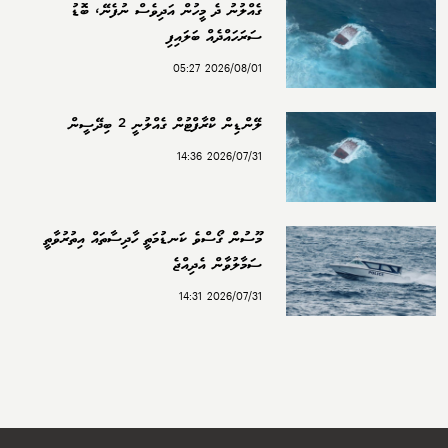
ގެއްލުނު ދެ މީހުން އަދިވެސް ނުފެނޭ، ބޮޑު
ސަރަހައްދެއް ބަލައިފި
2026/08/01 05:27
ލޭންޑިން ކްރާފްޓުން ގެއްލުނީ 2 ބިދޭސީން
2026/07/31 14:36
މޫސުން ގޯސްވެ ކަނޑުމަތީ ހާދިސާތައް އިތުރުވާތީ
ސަމާލުވާން އެދިއްޖެ
2026/07/31 14:31