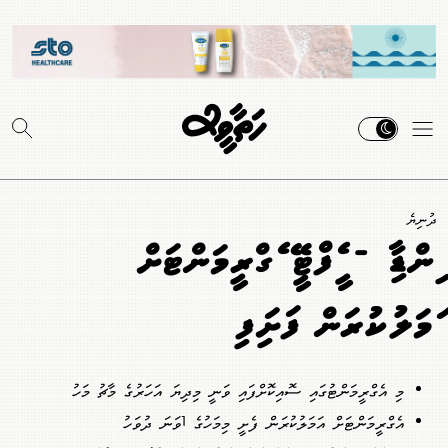
ދުނިޔެ
އިންޑިއާ - އީއެފްޓީއޭ އެގްރީމަންޓަށް
އަމަލުކުރަން ފަށައިފި
މި އެގްރީމަންޓުގައި ސޮއިކޮށްފައި ވަނީ މިދިޔަ އަހަރުގެ މާޗު މަހު
އެގްރީމަންޓަށް އަމަލުކުރަން ފެށީ މިމަހުގެ 1ވަނަ ދުވަހު