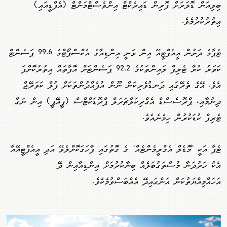
ބިލިއަން ޑޮލަރަށް ފޮރިން ޑައިރެކްޓް އިންވެސްޓްމަންޓް (އެފްޑީއައި)
އިތުރުކުރުމެވެ.
ޓެޕާގެ ދަށުން އީއެފްޓީއޭ އިން ވަނީ އިންޑިއާގެ އެކްސްޕޯޓްގެ 99.6 ޕަސެންޓް
ކަވަރު ކުރާ ޓެރިފް ލައިންތަކުގެ 92.2 ޕަސެންޓަށް އޮފާތައް އިތުރުކޮށްފަ
އެވެ. އޭގެ ތެރޭގައި ދަނޑުވެރިކަން ނޫން އުފެއްދުންތަކަށް ފުލް ކަވަރޭޖް
ދިނުމާއި، ޕްރޮސެސްޑް އެގްރިކަލްޗަރަލް ޕްރޮޑަކްޓްސް (ޕީއޭޕީ) އިން ނަގާ
ޓެރިފް ކުޑަކުރުން ހިމެނެއެވެ.
ޓެޕާ އަކީ "މޮޑެލް އެގްރީމެންޓެއް" ގެ ގޮތުގައި ފާހަގަކޮށްލެވޭ އަދި އީއެފްޓީއޭއާ
އެކު ހަރުދަނާ މުސްތަގުބަލެއް ބިނާކުރުމަށް އިންޑިއާއިން ދޭ
އަހައްމިއްޔަތުކަން އަންގައިދޭ އެއްބަސްވުމެކެވެ.