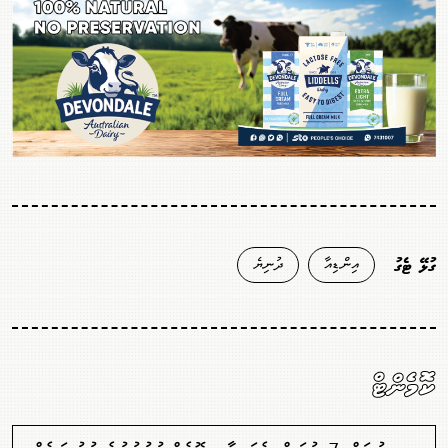
އިންޑިއާ
ދުނިޔެ
ގުޅޭ ޓެގު
ކޮމެންޓް