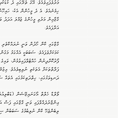
މަރުވެފައިވެއެވެ. އޭގެ ތެރޭގައި ދެ ކުޑަކުދ
ހިމެނެއެވެ. އެ ދެ މީހުންނާ އެކު، ހައިހޫނު
އަރާފައެވެ.
ގާޒާގައި ކާނާ ހޯދުން ވަނީ ނުރައްކާތެރި
ކަމަކަށްވެފައެވެ. ސަބަބަކީ އެއްގަމު މަގުން
ފޯރުކޮށްދިނުން ހުއްޓުވާފައިވުމުން، ވައިގެ
ފަރާތްތަކަށް އެތަކެތި ނުލިބިވެއެވެ. އިޒުރ
ދަނޑިވަޅުގައި، ހިތްދަތިކަމުގައި އެތައް 
ވޯލްޑް ހެލްތް އޯގަނައިޒޭޝަން (ޑަބްލިއު
ލިބެންޖެހޭ ކާނާ ނުލިބުމުގެ ސަބަބުން ސިއް