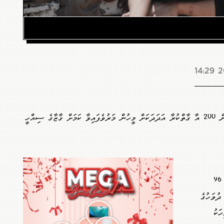
2
ފަލަސްތީނުގެ ޒާގައި ކާބޯތަކެތި ނުލިބިގެން 200 އާ ގާތްކުރާ އަދަދަކަށް މީހުން މަރުވެފައިވާ ކަމަށް ގާޒާގެ ސިއްހީ
ހައިހޫނުކަމުގައި މަރުވި މީހުންގެ ތެރޭގައި 96
ދުވަހުގެ
ަކު