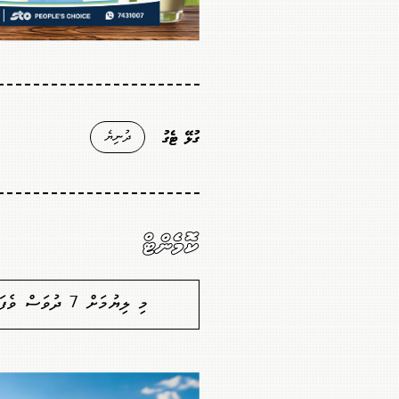
ދުނިޔެ
ގުޅޭ ޓެގު
ކޮމެންޓް
މި ލިޔުމަށް 7 ދުވަސް ވެފައިވާތީ ކޮމެންޓުކުރުމުގެ ފުރުސަތެއް ނެތް. މާފުކުރައްވާ!