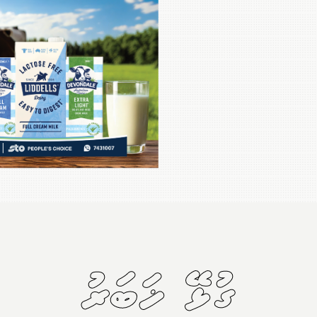
ގުޅޭ ޚަބަރު