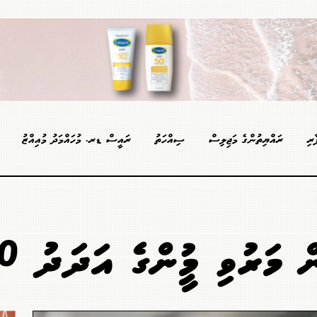
ާރި
ރައްޔިތުންގެ މަޖިލިސް
ސިއްހަތު
ރައީސް ޑރ. މުހައްމަދު މުއިއްޒު
 މަރުވި މީހުންގެ އަދަދު 200އަށް