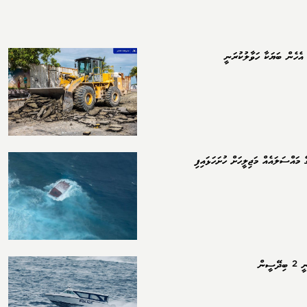
އެހެން ބަޔަކާ ހަވާލުކުރަނީ
 މައްސަލައެއް މަޖިލީހަށް ހުށަހަޅައިފި
ސީން