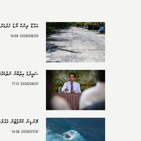
އައްޑޫ ލިންކް ރޯޑު ހެދުމަށް 
2026/08/03 14:58
ސައީދުގެ އިތުބާރު ނެތްކަމުގެ
2026/08/01 17:13
ލޭންޑިން ކްރާފްޓުން ގެއްލުނީ 2 ބިދޭ
2026/07/31 14:36