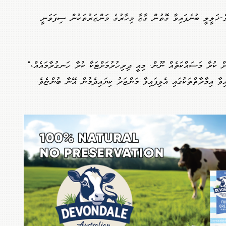
-ޚަލީލީ ބުނެފައިވާ ގޮތުން ގާޒާ މިހާރުގެ މަންޒަރުތަކުން ސިފަވަނީ
ް ކުރާ މަސައްކަތެއް ނޫން. މިއީ ދިރިހުރުމަށްޓަކާ ކުރާ ހަނގުރާމައެއް،"
ިވާ އިމާރާތްތަކުގައި އެލިފައިވާ މަންޒަރު ކިޔައިދެމުން އޭނާ ބުންޏެވެ.