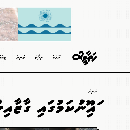
ރާއްޖެ
ރިޕޯޓް
ދުނިޔެ
ވިޔަފ
ދުނިޔެ
ހައިހޫނުކަމުގައި ގާޒާއިން