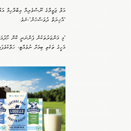
އަލް ޖަޒީރާގެ ނޫސްވެރިޔާ އިބްރާހިމް އަލް
"އާޚިރަތް ދުވަސްހެން"،ނެވެ.
"މި މަންޒަރުތަކުން ފެންނަނީ ކާނާ ހޯދުމަށ
އެހީގެ ތަކެތި ބިމަށް ނުވެއްޓި، ހަލާކުވެފައ