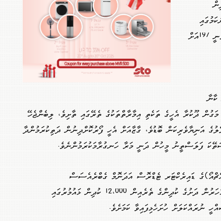
ިން
ކަމުގައި
ގާޒާއިން މަރުވި މީހުންގެ ޖުމްލަ އަދަދު ވަނީ 197އަށް
 ކާނާ
 މަގުން ދޫކުރާ އެހީގެ ތަކެތި އިމާރާތްތަކުގެ ތެރޭގައި ތާށިވެ، ލިބެންޖެހޭ
ޭލުގެ އަނިޔާވެރިކަން ބޮޑުވެ، ގާޒާއަށް އެހީ ފޯރުކޮށްދިނުން ދަތިކުރަމުންދާ
ސަތޭކަ ފަލަސްތީނު މީހުން ދަނީ މަރާ ހަނގުރާމަކުރަމުންނެވެ.
އެޗްއޯ)ގެ ޑައިރެކްޓަރ ޓެޑްރޮސް އަދަނޮމް ގެބްރެއެސަސް
އިންޒާރުދެއްވާފައި ވަނީ ގާޒާގައި ފަސް އަހަރުން ދަށުގެ ކުދިންގެ ތެރެއިން 12،000 ކުދިން ޅައުމުރުގައި
ހީ ނުރައްކަލަށް ހުށަހެޅިފައިވާ ކަމަށެވެ.