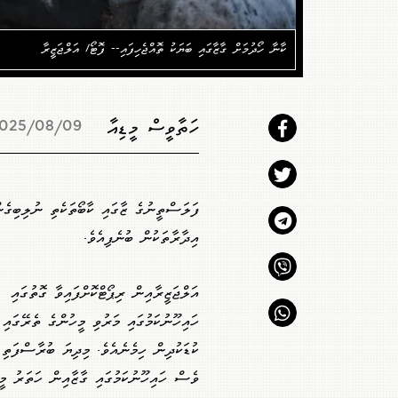
ކާނާ ހޯދުމަށް ގާޒާގައި ބަޔަކު ތޮއްޖެހިފައި-- ފޮޓޯ/ އަލްޖަޒީރާ
ހަތާވީސް މީޑިއާ
025/08/09 14:29
އިދާރާތަކުން ބުނެފިއެވެ.
އަލްޖަޒީރާއިން ރިޕޯޓްކޮށްފައިވާ ގޮތުގައި
ކުޑަކުދިން ހިމެނެއެވެ. މިދިޔަ ބުރާސްފަތި 
ވެސް ހައިހޫނުކަމުގައި ގާޒާއިން ހަތަރު މީހ