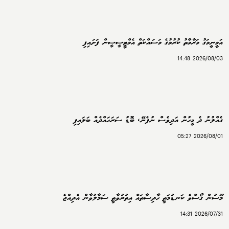
އަމީނީމަގު މަރާމާތު ކުރުމުގެ މަސައްކަތް އެމްޓީސީސީން ފަށައިފި
2026/08/03 14:48
ގެއްލުނު ދެ މީހުން އަދިވެސް ނުފެނޭ، ބޮޑު ސަރަހައްދެއް ބަލައިފި
2026/08/01 05:27
މޫސުން ގޯސްވެ ކަނޑުމަތީ ހާދިސާތައް އިތުރުވާތީ ސަމާލުވާން އެދިއްޖެ
2026/07/31 14:31