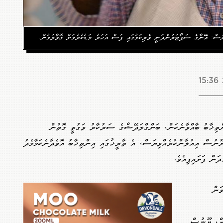
ނުސް: އޭނާގެ ސަޕޯޓަރުންދަނީ ވެރިކަމުގައި ފަސް އަހަރު މަޑުކުރުމަށް ގޮވާލަމުން.
ންތިޚާބު ބާއްވާނެކަން، ބަންގްލަދޭޝްގެ ސަރުކާރު ވަގުތީ ގޮތުން
 ޔޫނުސް އިއުލާންކުރެއްވިޔަސް، އެ ތާރީޚުގައި އިންތިޚާބު އޮވެދާނެކަމާމެދު
ަން ފަށައިފިއެވެ.
ަން
ށް، ޔޫނުސް