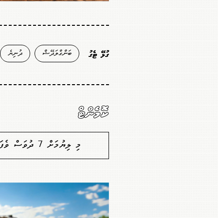
ބަންގްލަދޭޝް
ދުނިޔެ
ގުޅޭ ޓެގު
ކޮމެންޓް
މި ލިޔުމަށް 7 ދުވަސް ވެފައިވާތީ ކޮމެންޓުކުރުމުގެ ފުރުސަތެއް ނެތް. މާފުކުރައްވާ!