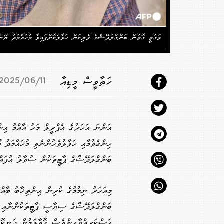
ވަގުތީ ގޮތުން ބަންގްލަދޭޝްގެ ވެރިކަން ހަވާލުކޮށްފައިވާ މުހައްމަދު ޔޫ
ހަތާވީސް މީޑިއާ
2025/06/11 15:36
އަންނަ އަހަރުގެ އެޕްރީލް މަހު އާއްމު އި
ހިންގެވުމާއި ހަވާލުވެހުންނެވި މުހައްމަދު
ބަންގްލަދޭޝްގެ ޕާޓީތަކުން ސުވާލު އުފައްދ
މިއަހަރު ނިމުމުގެ ކުރިން އިންތިޚާބު ބާއްވ
ބަންގްލަދޭޝްގެ ސިޔާސީ ޕާޓީތަކުންނާއި
އަސްކަރިއްޔާއިންވެސް ގޮވާލަމުން ދަނިކޮ