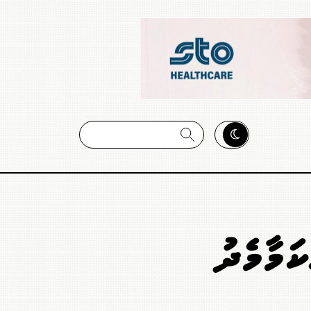
ކަމާމެދު