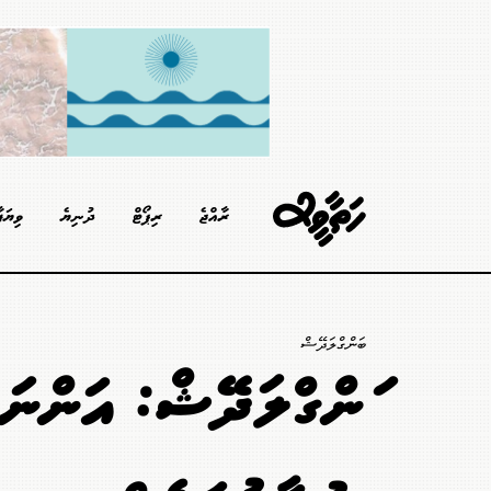
ރާއްޖެ
ރިޕޯޓް
ދުނިޔެ
ވިޔަފ
ބަންގްލަދޭޝް
ބަންގްލަދޭޝް: އަންނަ