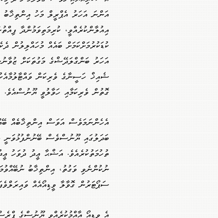
އަންނަ އަހަރު އެޕްރީލް މަހު އިންތިޚާބު ބާ
އިއުލާންކުރެއްވީ، ކުރިމަތިވަމުންދާ ފިއްތުނ
ކުޑަކުރުމަށްކަމަށް ބައެއް މުހައްލިލުން ދެކެ
އަހަރު ބަންގްލަދޭޝްގެ މަގުތަކަށް ޒުވާނުނ
ޝެއިޚް ހަސީނާގެ ވެރިކަން ވައްޓާލުމާއެކު
ގޮތުން ވެރިކަމާއި ހަވާލުވީ ޔޫނުސްއެވެ.
އެހެންނަމަވެސް އަވަސް އިންތިޚާބެއް ބޭއް
ބަދަލުގައި ޔޫނުސްވެސް ބޭނުންފުޅުވަނީ ވެ
ތުހުމަތުކުރެއެވެ. އަޟްޙާ ޢީދު ދުވަހު ޢީ
ސަޕޯޓަރުން ގޮވާލާ ވީޑިއޯއެއް ވައިރަލްވެފައ
އެ ވީޑިއޯ އާއްމުކުރެއްވީ ޔޫނުސްގެ ޕްރެ