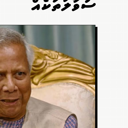
ސުވާލުތަކެއް