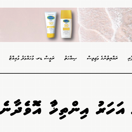
ާރި
ރައްޔިތުންގެ މަޖިލިސް
ސިއްހަތު
ރައީސް ޑރ. މުހައްމަދު މުއިއްޒު
 އަހަރު އިންތިޚާބު އޮވެދާނެ