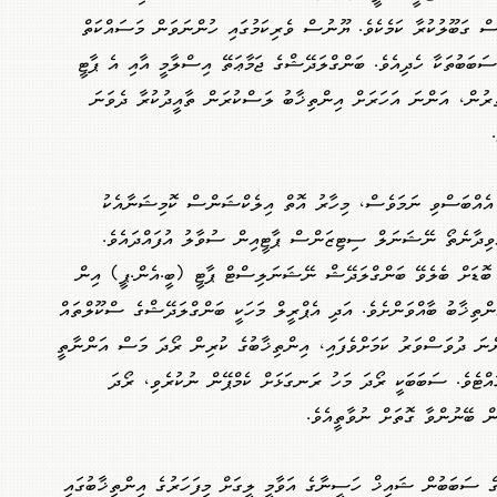
ެސް ގަބޫލުކުރާ ކަމެކެވެ. ޔޫނުސް ވެރިކަމުގައި ހުންނަވަން މަސައްކަތް
 ސަބަބުތަކާ ހެދިއެވެ. ބަންގްލަދޭޝްގެ ޖަމާޢަތޭ އިސްލާމީ އާއި އެ ޕާޓީ
ިތުރުން، އަންނަ އަހަރަށް އިންތިޚާބު ލަސްކުރަން ތާއީދުކުރާ ދެވަނަ
އެއްބަސްވި ނަމަވެސް، މިހާރު އޮތް އިލެކްޝަންސް ކޮމިޝަނާއެކު
ްވިދާނެތޯ ނޭޝަނަލް ސިޓިޒަންސް ޕާޓީއިން ސުވާލު އުފައްދައެވެ.
ެ ބޮޑަށް ބެލެވޭ ބަންގްލަދޭޝް ނޭޝަނަލިސްޓް ޕާޓީ (ބީ.އެން.ޕީ) އިން
ްތިޚާބު ބާއްވަންށެވެ. އަދި އެޕްރީލް މަހަކީ ބަންގްލަދޭޝްގެ ސްކޫލްތައް
ްނަ ދުވަސްވަރު ކަމަށްވެފައި، އިންތިޚާބުގެ ކުރިން ރޯދަ މަސް އަންނާތީ
ުއްޓެވެ. ސަބަބަކީ ރޯދަ މަހު ރަނގަޅަށް ކެމްޕޭން ނުކުރެވި، ރޯދަ
ން ބޭނުންވާ ގޮތަށް ނުވާތީއެވެ.
 ސަބަބުން ޝައިޚް ހަސީނާގެ އަވާމީ ލީގަށް މިފަހަރުގެ އިންތިޚާބުގައި