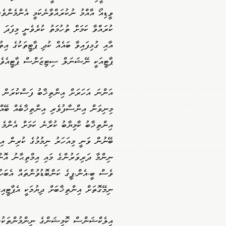
ވީޑިއޯ އާއްމު ނުކުރައްވާނެކަމީ އެންމެންވ
ކުރައްވާ ކަމަށް ތުހުމަތު ކުރެވެނީ މިފަދަ
އާއި ގުޅިފައިވާ ބައެއް ކުދި ޕާޓީތަކުގެ އ
ޕާޓީއަކީ ނޭޝަނަލް ސިޓިޒަންސް ޕާޓީއެވެ.
އަންނަ އަހަރަށް އިންތިޚާބު ފަސްކުރަން 
މިނިވަން އިންސާފުވެރި އިންތިޚާބެއް ބޭއ
އިންތިޚާބު ކާމިޔާބު ކުރާނެ ކަމަށް އެންމ
ބޭނުން ވަނީ މިއަހަރު ނިމުމުގެ ކުރިން އިނ
ނިންމާ ދަރިވަރުންގެ މައި އިމްތިޙާނު އޮނ
ވެސް ބީ.އެން.ޕީގެ ކަންބޮޑުވުންތައް އެބަހ
ނިމޭގޮތަށް އިންތިޚާބަށް ދިޔުމަކީ އެޕާޓީއި
އިލެކްޝަންސް ކޮމިޝަންގެ ނިންމުންތަކުގެ