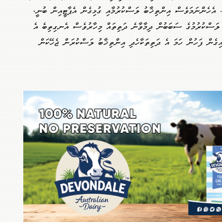
. އެހެންނަމަވެސް އިންތިޚާބު ލަސްކުރުމާއި ގުޅިގެން އެޕާޓީއިން ބުނީ،
 ލަސްކުރުމުގެ ސަބަބުން ދިމާވާނެ ދަތިތައް މިހާރުވެސް އެނގިތިބެ އެ
އިގެން ފަހުން ހަމަ އެ ދަތިތަކާހެދި އިންތިޚާބު ލަސްކުރަން ޖެހޭކަން