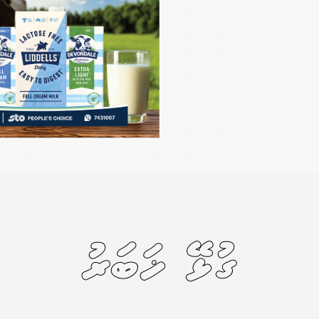
ގުޅޭ ޚަބަރު