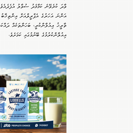
ވާދަ ކުރެވޭނެ ކަމާމެދު ސުވާލު އުފެދެއެވެ
އަންނަ އަހަރުގެ އެޕްރީލްއަށް އިންތިޚާބު
ތާރީޚު އިއުލާންކުރީ، ބަހަނާތަކެއް ދައްކަ
އިއުލާންކުރުމުގެ ބޭނުމުގައި ކަމަށެވެ.