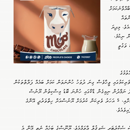
އްވާނެކަމަށް
ްތައް
އެވެ. މިދިޔަ
ް ނިކުމެ،
 ވަގުތީ
ވުމުގެ
ރިކަމުގައި ވީހާވެސް ގިނަ ދުވަހު ހުންނަވަން ކަމަށް ބައެއް ފަރާތްތަކުން
ދު ނަމާދުން ނިމިގެން ޑާކާގައި ހުންނަ ބޮޑު މިސްކިތުން ޔޫނުސް
ނުކުންނެވި ވަގުތު، އިންތިޚާބު ނުބޭއްވުމަށާއި، 5 އަހަރު ވެރިކަން ކުރުމަށް ޔޫނުސްއަށް ހިތްވަރުދީ އޭނާގެ
ިވެއެވެ.
ސް ސެކްރެޓަރީ ޝަފީޤުލް ޢާލަމްއެވެ. ޔޫނޫސްގެ ބަހެއް ނެތި އޭނާ އެ