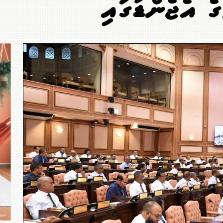
ާގެ އެޖެންޑާގައި