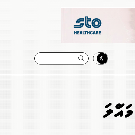
އްސަލަ