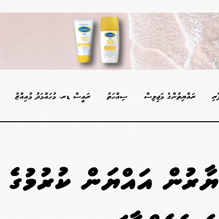
ާރި
ރައްޔިތުންގެ މަޖިލިސް
ސިއްހަތު
ރައީސް ޑރ. މުހައްމަދު މުއިއްޒު
ޔާރުން އައްޔަން ކުރުމުގެ މަ