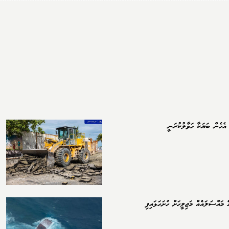
އެހެން ބަޔަކާ ހަވާލުކުރަނީ
 މައްސަލައެއް މަޖިލީހަށް ހުށަހަޅައިފި