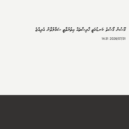
މޫސުން ގޯސްވެ ކަނޑުމަތީ ހާދިސާތައް އިތުރުވާތީ ސަމާލުވާން އެދިއްޖެ
2026/07/31 14:31