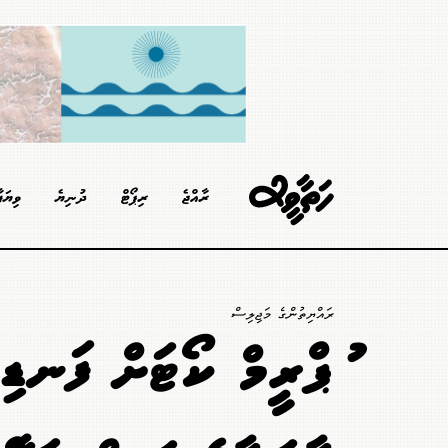
ރާއްޖެ
ރިޕޯޓް
ދުނިޔެ
ވިޔަފ
ރައްޔިތުންގެ މަޖިލިސް
ސުޕްރީމް ކޯޓަށް ފަނޑި