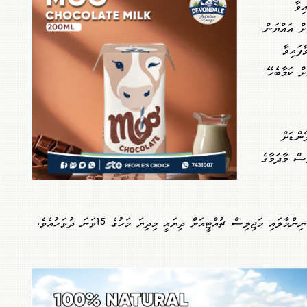
ިވާ
ށް އައްޔަން
ފައިވާ
ް ކަމާބެހޭ
ންޑަށް
ސް މާދަމާގެ
އި މަޖިލިސް ޗުއްޓީއަށް ދިޔައީ މިދިޔަ މަހުގެ 15ވަނަ ދުވަހުއެވެ.