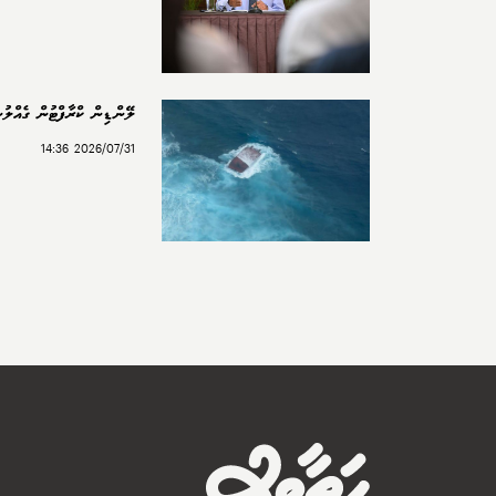
ލޭންޑިން ކްރާފްޓުން ގެއްލުނީ 2 ބިދޭ
2026/07/31 14:36