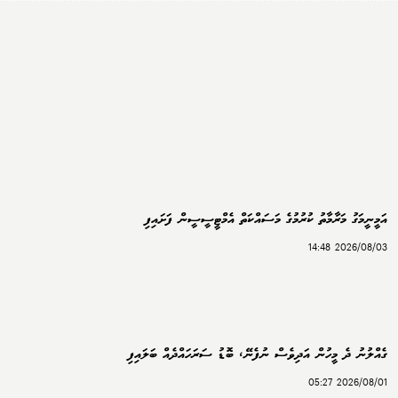
އަމީނީމަގު މަރާމާތު ކުރުމުގެ މަސައްކަތް އެމްޓީސީސީން ފަށައިފި
2026/08/03 14:48
ގެއްލުނު ދެ މީހުން އަދިވެސް ނުފެނޭ، ބޮޑު ސަރަހައްދެއް ބަލައިފި
2026/08/01 05:27