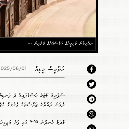
ރައްޔިތުން މަޖިލީހުގެ ޖަލްސާއެއްގެ ތެރެއިން ---
ހަތާވީސް މީޑިއާ
025/06/01 13:15
ސުޕްރީމް ކޯޓުގެ ހުސްވެފައިވާ ދެ ފަނޑިޔާރ
ދެވަނަ ދައުރުގެ ޖަލްސާތައް ފެށުމަށް އެޖެނ
މާދަމާ ހެނދުނު 9:00 ގައި ފަށާ މަ