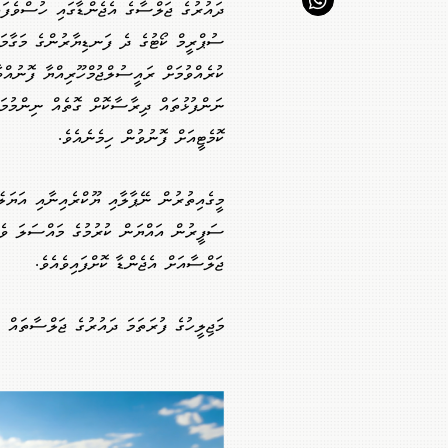
ދައުރުގެ ޖަލްސާގެ އެޖެންޑާގައި ހުސްވެފައ
ސުޕްރީމް ކޯޓުގެ ދެ ފަނޑިޔާރުންގެ މަގާމަ
ކުރެއްވުމަށް ރައީސުލްޖުމްހޫރިއްޔާ ފޮނުއްވާ
ނަންފުޅުތައް ދިރާސާކޮށް ގޮތެއް ނިންމުމަށ
ކޮމެޓީއަށް ފޮނުވުން ހިމެނެއެވެ.
މީގެއިތުރުން ނޭޕާލާއި ޔޫކްރެއިނާއި އަޔަލޭ
ސަފީރުން އައްޔަން ކުރުމުގެ މައްސަލަ ވެ
ޖަލްސާއަށް އެޖެންޑާ ކޮށްފައިވެއެވެ.
މަޖިލީހުގެ ފުރަތަމަ ދައުރުގެ ޖަލްސާތައް ނިންމާލަ