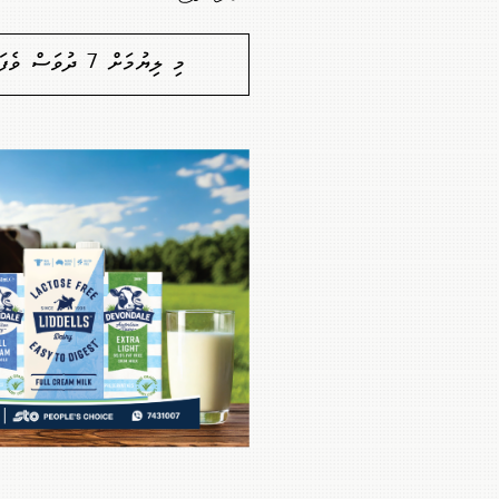
މި ލިޔުމަށް 7 ދުވަސް ވެފައިވާތީ ކޮމެންޓުކުރުމުގެ ފުރުސަތެއް ނެތް. މާފުކުރައްވާ!