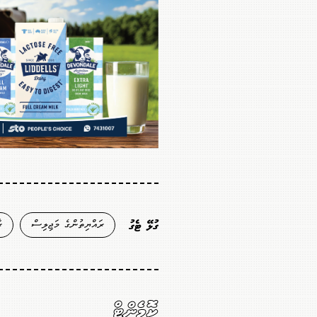
ރައްޔިތުންގެ މަޖިލިސް
ރ
ގުޅޭ ޓެގު
ކޮމެންޓް