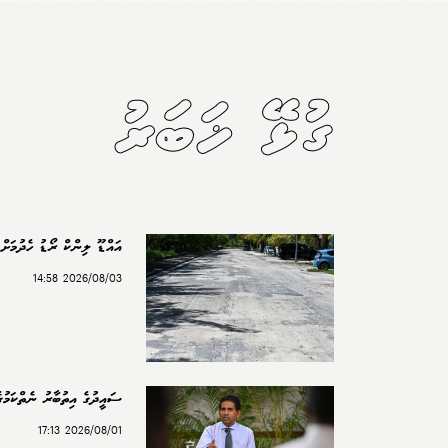
ގުޅޭ ޚަބަރު
އައްޑޫ ލިންކް ރޯޑު ހެދުމަށް 
2026/08/03 14:58
ސައީދުގެ އިތުބާރު ނެތްކަމުގެ
2026/08/01 17:13