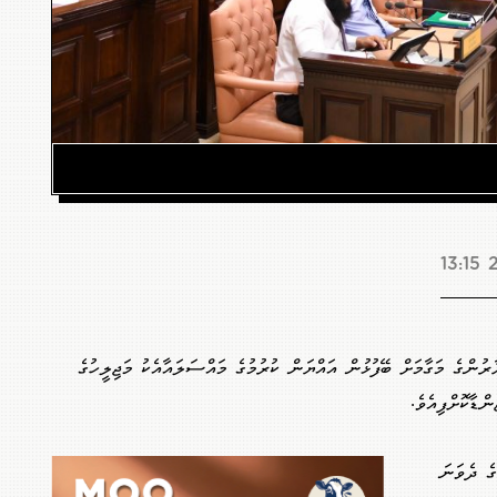
2
ުންގެ މަގާމަށް ބޭފުޅުން އައްޔަން ކުރުމުގެ މައްސަލައާއެކު މަޖިލީހުގެ
ްޑާކޮށްފިއެވެ.
ޖިލީހުގެ ދެވަނަ