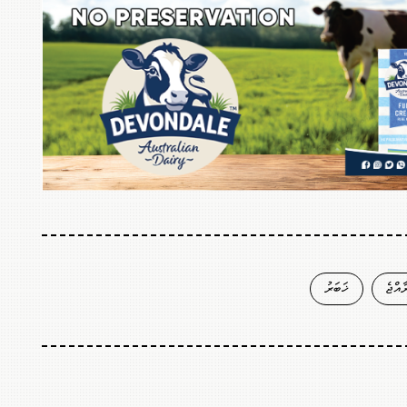
ާއްޖެ
ޚަބަރު