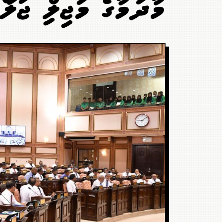
މާދަމާގެ މަޖިލިސް ޖަލްސ