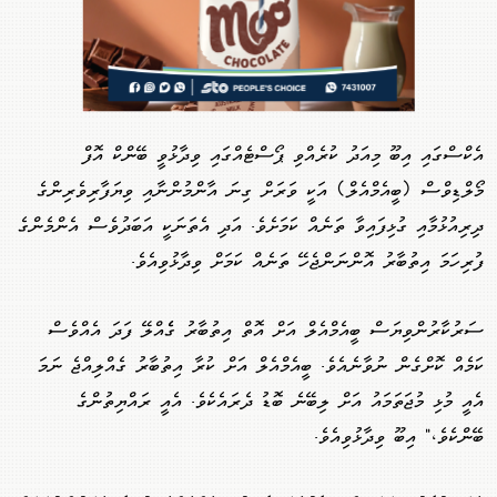
އެކްސްގައި އިބޫ މިއަދު ކުރެއްވި ޕޯސްޓެއްގައި ވިދާޅުވީ ބޭންކް އޮފް
މޯލްޑިވްސް (ބީއެމްއެލް) އަކީ ވަރަށް ގިނަ އާންމުންނާއި ވިޔަފާރިވެރިންގެ
ދިރިއުޅުމާއި ގުޅިފައިވާ ތަނެއް ކަމަށެވެ. އަދި އެތަނަކީ އަބަދުވެސް އެންމެންގެ
ފުރިހަމަ އިތުބާރު އޮންނަންޖެހޭ ތަނެއް ކަމަށް ވިދާޅުވިއެވެ.
ސަރުކާރުންވިޔަސް ބީއެމްއެލް އަށް އޮތް އިތުބާރު ގެެއްލޭ ފަދަ އެއްވެސް
ކަމެއް ކޮށްގެން ނުވާނެއެވެ. ބީއެމްއެލް އަށް ކުރާ އިތުބާރު ގެއްލިއްޖެ ނަމަ
އެއީ މުޅި މުޖަތަމައު އަށް ލިބޭނެ ބޮޑު ދެރައެކެވެ. އެއީ ރައްޔިތުންގެ
ބޭންކެވެ،" އިބޫ ވިދާޅުވިއެވެ.