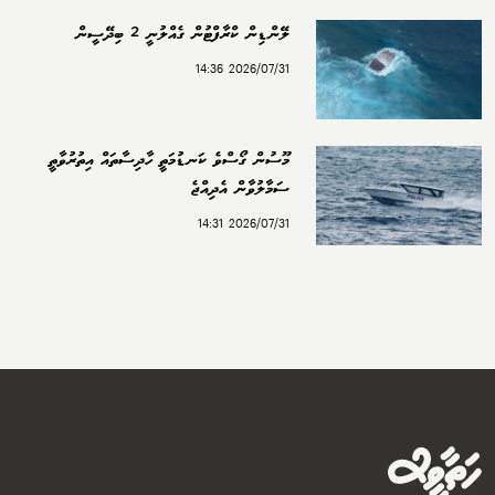
ލޭންޑިން ކްރާފްޓުން ގެއްލުނީ 2 ބިދޭސީން
2026/07/31 14:36
މޫސުން ގޯސްވެ ކަނޑުމަތީ ހާދިސާތައް އިތުރުވާތީ
ސަމާލުވާން އެދިއްޖެ
2026/07/31 14:31