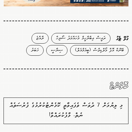
ރައީސް އިބްރާހީމް މުހައްމަދު ސޯލިހް
ރާއްޖެ
ގުޅޭ ޓެގު
ބޭންކް އޮފް މޯލްޑިވްސް (ބީއެމްއެލް)
ސިޔާސީ
ޚަބަރު
ކޮމެންޓް
މި ލިޔުމަށް 7 ދުވަސް ވެފައިވާތީ ކޮމެންޓުކުރުމުގެ ފުރުސަތެއް
ނެތް. މާފުކުރައްވާ!