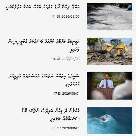
އައްޑޫ ލިންކް ރޯޑު ހެދުމަށް އެހެން ބަޔަކާ ހަވާލުކުރަނީ
2026/08/03 14:58
އަމީނީމަގު މަރާމާތު ކުރުމުގެ މަސައްކަތް އެމްޓީސީސީން
ފަށައިފި
2026/08/03 14:48
ސައީދުގެ އިތުބާރު ނެތްކަމުގެ މައްސަލައެއް މަޖިލީހަށް
ހުށަހަޅައިފި
2026/08/01 17:13
ގެއްލުނު ދެ މީހުން އަދިވެސް ނުފެނޭ، ބޮޑު
ސަރަހައްދެއް ބަލައިފި
2026/08/01 05:27