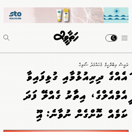
ރައީސް އިބްރާހީމް މުހައްމަދު ސޯލިހް
ބައެއްގެ ދިރިއުޅުމާއި ގުޅިފައިވާ
ބީއެމްއެލްގެ، އިތުބާރު ގެއްލޭ ފަދަ
ކަމެއް ކޮށްގެން ނުވާނެ: އިބޫ