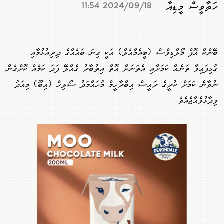
ހަތާވީސް މީޑިއާ
2024/09/18 11:54
ބޭންކް އޮފް މޯލްޑިވްސް (ބީއެމްއެލް) އަކީ ގިނަ ބައެއްގެ ދިރިއުޅުމާއި
ގުޅިފައިވާ ތަނެއް ކަމަށާއި އެތަނަށް އޮތް އިތުބާރު ގެއްލޭ ފަދަ ކަމެއް ކޮށްގެން
ނުވާނެ ކަމަށް ކުރީގެ ރައީސް އިބްރާހީމް މުހައްމަދު ސޯލިހް (އިބޫ) މިއަދު
ވިދާޅުވެއްޖެއެވެ.