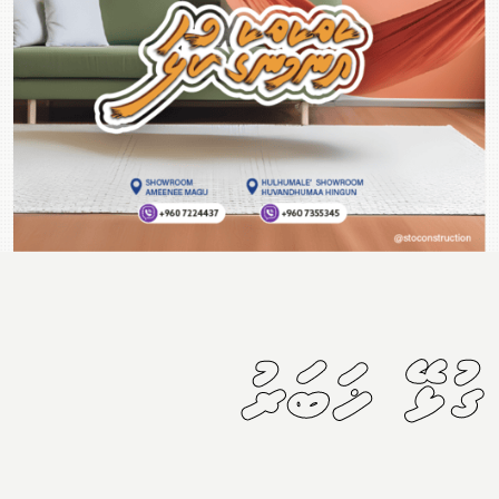
ގުޅޭ ޚަބަރު