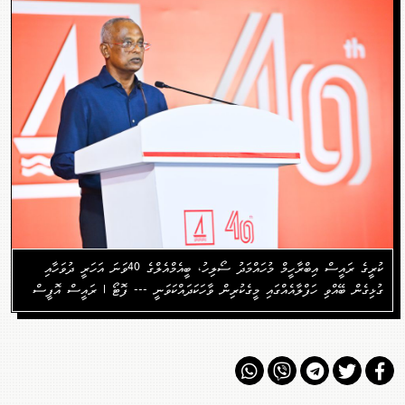
ކުރީގެ ރައީސް އިބްރާހީމް މުހައްމަދު ސޯލިހު، ބީއެމްއެލްގެ 40ވަނަ އަހަރީ ދުވަހާއި
ގުޅިގެން ބޭއްވި ހަފްލާއެއްގައި މީގެކުރިން ވާހަކަދައްކަވަނީ --- ފޮޓޯ | ރައީސް އޮފީސް