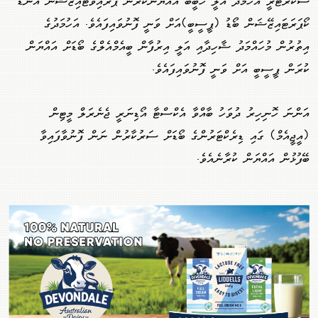
ސެކްރެޓަރީ އަހުމަދު އަލީ ހަބީބު އައްޔަނުކުރަން ޕްރައިވަޓައިޒޭޝަން އެންޑް
ކޯޕަރަޓައިޒޭޝަން ބޯޑު (ޕީސީބީ)އަށް ވަނީ ފޮނުވައިފައެވެ. އަހުމަދުގެ
އިތުރުން މުހައްމަދު ޝާހިދާއި އަލީ އިރުފާން ބީއެމްއެލްގެ ބޯޑަށް އައްޔަން
ކުރަން ޕީސީބީ އަށް ވަނީ ފޮނުވައިފައެވެ.
އަންނަ ހޮނިހިރު ދުވަހު ބާއްވާ އެކްސްޓާ އޯޑިނަރީ ޖެނެރަލް މީޓިން
(އީޖީއެމް) ގައި ޑިރެކްޓަރުންގެ ބޯޑަށް ސަރުކާރުން ނަން ފޮނުވާފައިވާ
ބޭފުޅުން އައްޔަން ކުރާނެއެވެ.