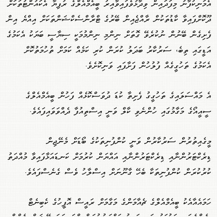
އެމަނިކުފާނު މިފަދައިން ވިދާޅުވެފައިވާއިރު ބީއެމްއެލްގެ ރުފިޔާ އެކައުންޓުތަކަށް
ދޫކޮށްފައިވާ ކާޑުތަކުން ރާއްޖެއިން ބޭރުގެ ޓްރާންސެކްޝަންތަކަށް އިއްޔެ އިން
ފެށިގެން ބޭނުން ނުކުރެވޭ ގޮތަށް ނިންމި ނިންމުމަކީ ސިޔާސީ ބަޔަކު އެކަމުގެ
އަޑީގައި ތިބެ، ސަރުކާރު ބަދަލު ކުރަން ކުރި ކަމެއް ކަމަށް ތުހުމަތުކޮށް
އެކަމުގެ ތަހުގީގެއް ފުލުހުން ފަށާފައި ވަނިކޮށެވެ.
އެ މައްސަލައިގެ ތަހުގީގު ފެށިތާ ކުޑަ ދުވަސްކޮޅެއް ފަހުން ބީއެމްއެލްގެ
ސީއީއޯގެ މަގާމުގައި ހުންނެވި ކާލް ވަނީ އިސްތިއުފާ ދެއްވަވައިފައެވެ.
މީގެއިތުރުން ސަރުކާރުން ވަނީ ކުންފުނިތަކުގެ ބޯޑަށް މެނޭޖިން
ޑިރެކްޓަރުންނާއި ޑިރެކްޓަރުންނާއި އައްޔަން ކުރުމަށް ކަނޑައަޅާފައިވާ މުއްދަތު
ކުރުކުރަން ކުންފުނިތަކާ ބެހޭ ގާނޫނަށް އިސްލާހު ވެސް ގެނެސްފައެވެ.
ހަމައެއާއެކު ބީއެމްއެލްގެ ޗެއާމަންގެ މަގާމަށް ރައީސް އޮފީހުގެ ކެބިނެޓް