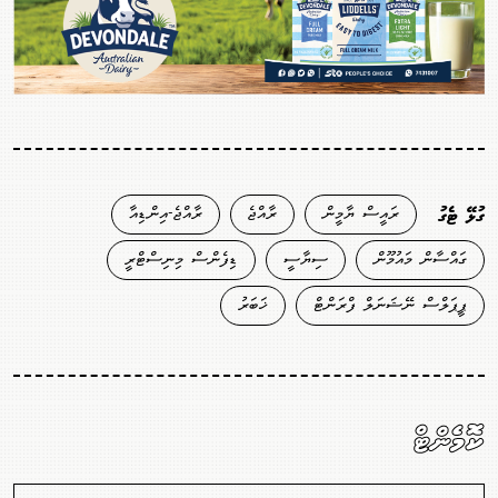
ރައީސް ޔާމީން
ރާއްޖެ
ރާއްޖެ-އިންޑިއާ
ގުޅޭ ޓެގު
ގައްސާން މައުމޫން
ސިޔާސީ
ޑިފެންސް މިނިސްޓްރީ
ޕީޕަލްސް ނޭޝަނަލް ފްރަންޓް
ޚަބަރު
ކޮމެންޓް