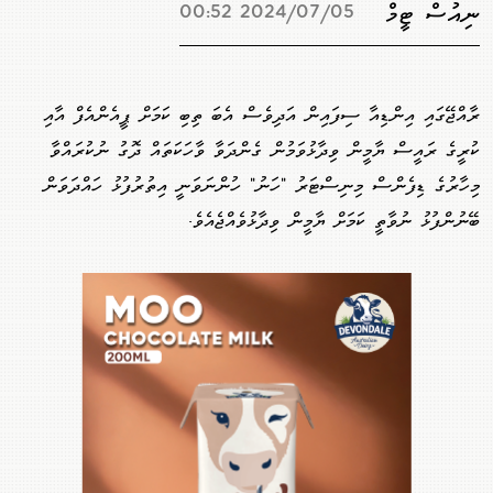
ނިއުސް ޓީމް
2024/07/05 00:52
ރާއްޖޭގައި އިންޑިއާ ސިފައިން އަދިވެސް އެބަ ތިބި ކަމަށް ޕީއެންއެފް އާއި
ކުރީގެ ރައީސް ޔާމީން ވިދާޅުވަމުން ގެންދަވާ ވާހަކަތައް ދޮގު ނުކުރައްވާ
މިހާރުގެ ޑިފެންސް މިނިސްޓަރު "ހަނު" ހުންނަވަނީ އިތުރުފުޅު ހައްދަވަން
ބޭނުންފުޅު ނުވާތީ ކަމަށް ޔާމީން ވިދާޅުވެއްޖެއެވެ.