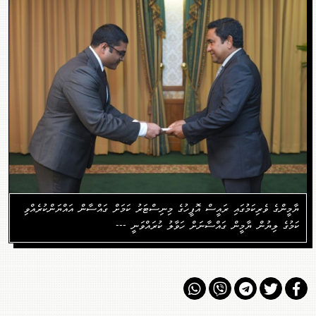
ޔާމީންގެ ވެރިކަމުގައި ރައީސް އޮފީހުގެ މިނިސްޓަރު ކަމަށް ގައްސާން އައްޔަންކުރެއްވި
ކަމުގެ ލިޔުން ޔާމީން ގައްސާނަށް ހަވާލު ކުރައްވަނީ ---