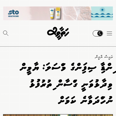
ރައީސް ޔާމީން
އިންޑިއާ ސިފައިންގެ މައްސަލަ: ޔާމީން
ވިދާޅުވަނީ ގައްސާން އިތުރުފުޅު
ނުހައްދަވާނެ ކަމަށް