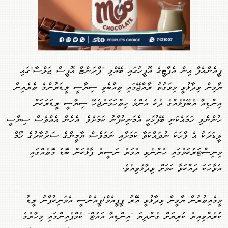
ޕީއެންއެފް އިން އެޕާޓީގެ އޮފީހުގައި ބޭއްވި "ފްރަންޓް އޮފީސް ޖަލްސާ"ގައި
ޔާމިން ވިދާޅުވީ މިވަގުތު ރާއްޖޭގައި ތިއްބެވި ސިޔާސީ ލީޑަރުންގެ ތެރެއިން
އިންޑިއާ އެބޭފުޅެއްގެ ދެކެ އެންމެ ހިތްހަމަނުޖެހޭ ސިޔާސީ ލީޑަރަކަށް
ހުންނެވި ހަމައެކަނި ބޭފުޅަކީ އެމަނިކުފާނު ކަމަށެވެ. އެހެން އެއްވެސް ސިޔާސީ
ލީޑަރަކު އެ ވާހަކަ ނުދައްކަވާ ކަމަށާއި ނަމަވެސް ޔާމީންގެ ސަރުކާރުގެ ހޯމް
މިނިސްޓަރުކަމުގައި ހުންނެވި އުމަރު ނަސީރު ފާޅުކަން ބޮޑު ގޮތެއްގައި
އެވާހަކަ ދައްކަވާ ކަމަށް ވިދާޅުވިއެވެ.
މީގެއިތުރުން ޔާމީން ވިދާޅުވީ އޭރު ޕީޕީއެމް/ޕީއެންސީ އެމަނިކުފާނު ލީޑު
ކުރެއްވިއިރު ކުރިޔަށް ގެންދިޔަ "އިންޑިއާ އައުޓް" ކެމްޕެއިންގައި މިހާރުގެ