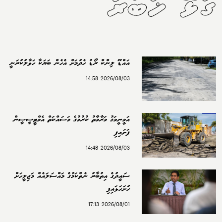
ގުޅޭ ޚަބަރު
އައްޑޫ ލިންކް ރޯޑު ހެދުމަށް އެހެން ބަޔަކާ ހަވާލުކުރަނީ
2026/08/03 14:58
އަމީނީމަގު މަރާމާތު ކުރުމުގެ މަސައްކަތް އެމްޓީސީސީން
ފަށައިފި
2026/08/03 14:48
ސައީދުގެ އިތުބާރު ނެތްކަމުގެ މައްސަލައެއް މަޖިލީހަށް
ހުށަހަޅައިފި
2026/08/01 17:13