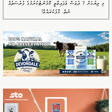
މި ލިޔުމަށް 7 ދުވަސް ވެފައިވާތީ ކޮމެންޓުކުރުމުގެ ފުރުސަތެއް
ނެތް. މާފުކުރައްވާ!