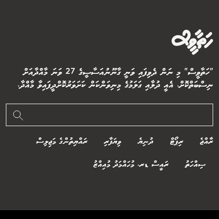
"ހަތާވީސް" މި ނަން ދެވިފައި ވަނީ ގާނޫނުއަސާސީގެ 27 ވަނަ މާއްދާއަށް
ނިސްބަތްކޮށް. އެއީ ދުލާއި ގަލަމުގެ މިނިވަންކަން ކަށަވަރުކޮށްދީފައިވާ މާއްދާ.
ރާއްޖެ
ރިޕޯޓް
ދުނިޔެ
ވިޔަފާރި
ރައްޔިތުންގެ މަޖިލިސް
ސިއްހަތު
ރައީސް ޑރ. މުހައްމަދު މުއިއްޒު