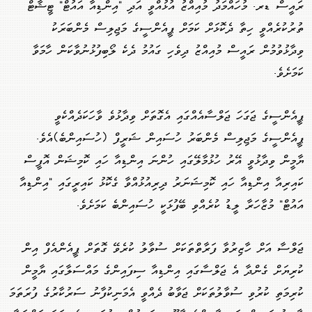
ރައީސް ޑރ. މުހައްމަދު މުއިއްޒު އުޅުއްވީ އަދި "އިންޑިއާ އައުޓް" ޓީޝާޓް
ތުރުކުރެއްވީ ހިތާ ދެކޮޅަށް ކަމަށް ޕީއެންސީގެ މަޖިލިސް މެންބަރަކު
ވިދާޅުވުމުން ރައީސް މުއިއްޒު ދިވެހި ގައުމު ދެކެ ލޯބިފުޅުނުވާކަން ހާމަވާ
ކަމަށެވެ.
ޕީއެންސީގެ ޖަގަހަ ޖަލްސާއެއްގައި އެގޮތަށް ވިދާޅުވެ ވާހަކަދެއްކެވީ
ޕީއެންސީގެ މަޖިލިސް މެންބަރު ހުސައިން ޝަރީފް (ހުސައިންބެ)އެވެ.
ޔާމީން ވިދާޅުވީ އޭރު ހުޅުމާލޭގައި ހުންނަ އިންޑިއާ ހައި ކޮމިޝަން އޮފީސް
ކައިރިއާ އިންޑިއާ ހައި ކޮމިޝަނަރު ދިރިއުޅުއްވާ ގެކޮޅު ކައިރީގައި "އިންޑިއާ
އައުޓް" މުޒާހަރާ ލީޑު ކުރެއްވި ބޭފުޅަކީ ހުސައިންބެ ކަމަށެވެ.
ޖަލްސާ އަށް ހާޒިރުވާ ފަރާތްތަކަށް ސުވާލު ކުރެވޭ ގޮތަށް ޕީއެންއެފް އިން
ކުރިޔަށް ގެންދާ އެ ޖަލްސާގައި އިންޑިއާ ސިފައިންގެ މައްސަލާގައި ޔާމީން
ކުރިމަތި ކުރުވި ސުވާލުތަކަށް ޖަވާބު ދެއްވީ އެމަނިކުފާނު ސަރުކާރުގެ ފުރަތަމަ