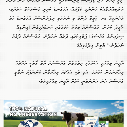
"މިއީ މިހާރު ހުރި ޑިފެންސް މިނިސްޓަރަކީ ގައްސާން މައުމޫން. ދެން ވަރަށް
ތަރުބިއްޔަތާއެކު ހުންނެވި ބޭފުޅެއް. އަޅުގަނޑު ކައިރި މަސައްކަތް ކުރެއްވި.
އެހެންވީމާ ޑރ. ޖަމީލް ދެންމެ ތި ނެރުއްވި ރިފަރެންސަށް އަޅުގަނޑު ހަމަ
ތާއީދު ކުރަން. ގައްސާނެއް މިވަރު ކަމެއްގައި ކަނޑައެޅިގެން [އިންޑިއާ
ސިފައިންގެ މައްސަލަ] ޕަބްލިކުގައި ދޮގެއް ނުހަދާނެ. ގައްސާނެއް ދޮގެއް
ނުހަދާނެ،" ޔާމީން ވިދާޅުވިއެވެ.
ޔާމީން ވިދާޅުވީ އެކަމުގައި މިވަގުތަށް ގައްސާނަށް އޮތް ގޮތަކީ އެއްޗެއް
ވިދާޅުނުވުން ކަމަށެވެ. އަދި ވަކި އެއްޗެއް ވިދާޅުވާން ބޭނުންފުޅު ނުވާތީ
ގައްސާން ހަނު ހުންނަވަނީ ކަމަށް ޔާމީން ވިދާޅުވިއެވެ.