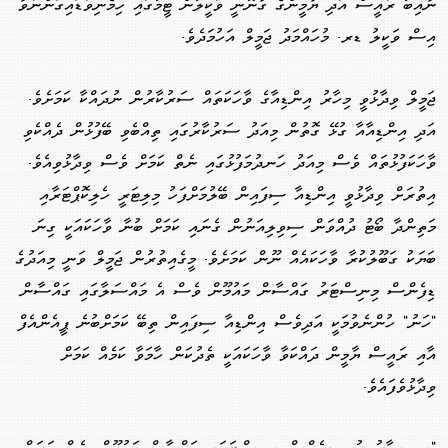
ނާއިބު ރައީސް އަދި ޔާމީންގެ ގާނޫނީ ވަކީލުން ޓީމުގައި ހިމެނިވަޑައިގަންނަވާ
އިސް ވަކީލު ޑރ. މުހައްމަދު ޖަމީލް އަހުމަދެވެ.
ޖަމީލް ވިދާޅުވީ މިހާރު އިންޑިއާގެ ވާހަކަތައް ސަރުކާރުން ނުދައްކާ ކަމަށެވެ.
އަދި އިންޑިއާއާ ގުޅޭ ގޮތުން މިއަދު ސަރުކާރުގައި ތިއްބެވި ބޭފުޅުން ދެއްކެވި
ވާހަކަފުޅުތައް ވެސް މިއަދު ހަނދުމަފުޅުގައި ނެތް ކަމަށް ވެސް ވިދާޅުވިއެވެ.
އިތުރަށް ވިދާޅުވީ އިންޑިއާ ސިފައިން ބޭލުމަށްފަހު މިލިޓަރީ ހެލިކޮޕްޓަރާއި
މަތިންދާ ބޯޓު ދުއްވަން ސިވިލިއަނުން ގެނައި ކަމަށް ބުނާ ވާހަކައަކީ ގިނަ
ބަޔަކު ގަބޫލުކުރާ ވާހަކައެއް ނޫން ކަމަށެވެ. މީގެއިތުރުން ޖަމީލް ވަނީ މިއަދުގެ
ޑިފެންސް މިނިސްޓަރު ގައްސާން މައުމޫން ވެސް އެ މައްސަލާގައި ގައްސާން
"ހަނު" ހުންނެވުމަކީ އަދިވެސް އިންޑިއާ ސިފައިން ތިބޭ ކަމަށްބުނެ ޕީއެންއެފް
އާއި ރައީސް ޔާމީން ދައްކަވާ ވާހަކައަކީ ތެދުކަން ހާމަވާ ކަމެއް ކަމަށް
ވިދާޅުވެފައެވެ.