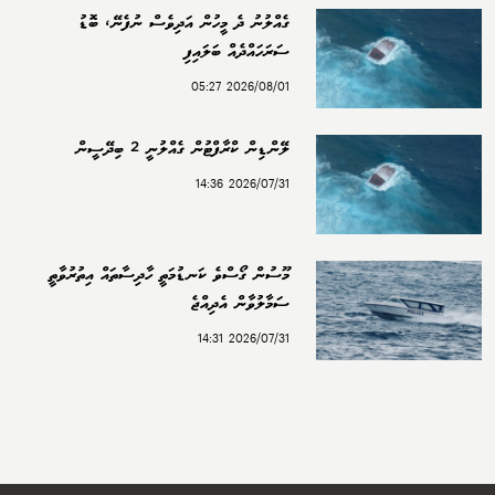
ގެއްލުނު ދެ މީހުން އަދިވެސް ނުފެނޭ، ބޮޑު
ސަރަހައްދެއް ބަލައިފި
2026/08/01 05:27
ލޭންޑިން ކްރާފްޓުން ގެއްލުނީ 2 ބިދޭސީން
2026/07/31 14:36
މޫސުން ގޯސްވެ ކަނޑުމަތީ ހާދިސާތައް އިތުރުވާތީ
ސަމާލުވާން އެދިއްޖެ
2026/07/31 14:31